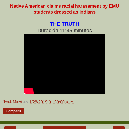
Native American claims racial harassment by EMU
students dressed as indians
THE TRUTH
Duración 11:45 minutos
José Martí
en
1/28/2019 01:59:00 a. m.
Compartir