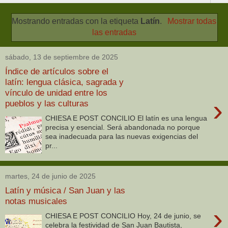
Mostrando entradas con la etiqueta
Latín
.
Mostrar todas
las entradas
sábado, 13 de septiembre de 2025
Índice de artículos sobre el
latín: lengua clásica, sagrada y
vínculo de unidad entre los
›
pueblos y las culturas
CHIESA E POST CONCILIO El latín es una lengua
precisa y esencial. Será abandonada no porque
sea inadecuada para las nuevas exigencias del
pr...
martes, 24 de junio de 2025
Latín y música / San Juan y las
notas musicales
›
CHIESA E POST CONCILIO Hoy, 24 de junio, se
celebra la festividad de San Juan Bautista,