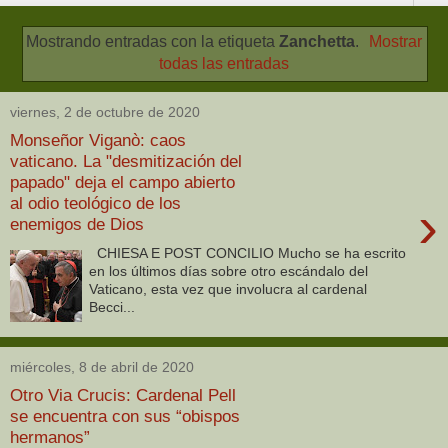
Mostrando entradas con la etiqueta
Zanchetta
.
Mostrar
todas las entradas
viernes, 2 de octubre de 2020
Monseñor Viganò: caos
vaticano. La "desmitización del
papado" deja el campo abierto
al odio teológico de los
›
enemigos de Dios
CHIESA E POST CONCILIO Mucho se ha escrito
en los últimos días sobre otro escándalo del
Vaticano, esta vez que involucra al cardenal
Becci...
miércoles, 8 de abril de 2020
Otro Via Crucis: Cardenal Pell
se encuentra con sus “obispos
hermanos”