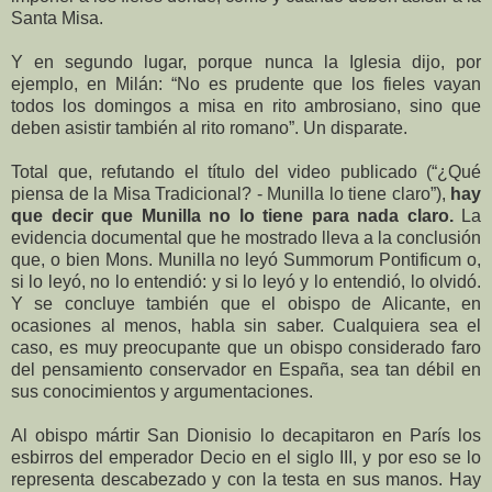
Santa Misa.
Y en segundo lugar, porque nunca la Iglesia dijo, por
ejemplo, en Milán: “No es prudente que los fieles vayan
todos los domingos a misa en rito ambrosiano, sino que
deben asistir también al rito romano”. Un disparate.
Total que, refutando el título del video publicado (“¿Qué
piensa de la Misa Tradicional? - Munilla lo tiene claro”),
hay
que decir que Munilla no lo tiene para nada claro.
La
evidencia documental que he mostrado lleva a la conclusión
que, o bien Mons. Munilla no leyó Summorum Pontificum o,
si lo leyó, no lo entendió: y si lo leyó y lo entendió, lo olvidó.
Y se concluye también que el obispo de Alicante, en
ocasiones al menos, habla sin saber. Cualquiera sea el
caso, es muy preocupante que un obispo considerado faro
del pensamiento conservador en España, sea tan débil en
sus conocimientos y argumentaciones.
Al obispo mártir San Dionisio lo decapitaron en París los
esbirros del emperador Decio en el siglo III, y por eso se lo
representa descabezado y con la testa en sus manos. Hay