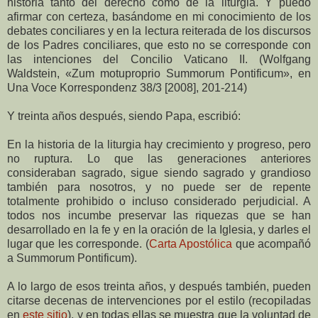
historia tanto del derecho como de la liturgia. Y puedo
afirmar con certeza, basándome en mi conocimiento de los
debates conciliares y en la lectura reiterada de los discursos
de los Padres conciliares, que esto no se corresponde con
las intenciones del Concilio Vaticano II. (Wolfgang
Waldstein, «Zum motuproprio Summorum Pontificum», en
Una Voce Korrespondenz 38/3 [2008], 201-214)
Y treinta años después, siendo Papa, escribió:
En la historia de la liturgia hay crecimiento y progreso, pero
no ruptura. Lo que las generaciones anteriores
consideraban sagrado, sigue siendo sagrado y grandioso
también para nosotros, y no puede ser de repente
totalmente prohibido o incluso considerado perjudicial. A
todos nos incumbe preservar las riquezas que se han
desarrollado en la fe y en la oración de la Iglesia, y darles el
lugar que les corresponde. (
Carta Apostólica
que acompañó
a Summorum Pontificum).
A lo largo de esos treinta años, y después también, pueden
citarse decenas de intervenciones por el estilo (recopiladas
en
este sitio
), y en todas ellas se muestra que la voluntad de