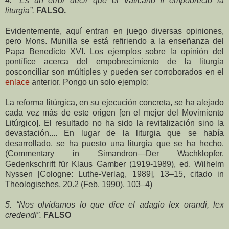
4. “Es un error decir que el Vaticano II empobreció la
liturgia”.
FALSO.
Evidentemente, aquí entran en juego diversas opiniones,
pero Mons. Munilla se está refiriendo a la enseñanza del
Papa Benedicto XVI. Los ejemplos sobre la opinión del
pontífice acerca del empobrecimiento de la liturgia
posconciliar son múltiples y pueden ser corroborados en el
enlace
anterior. Pongo un solo ejemplo:
La reforma litúrgica, en su ejecución concreta, se ha alejado
cada vez más de este origen [en el mejor del Movimiento
Litúrgico]. El resultado no ha sido la revitalización sino la
devastación.... En lugar de la liturgia que se había
desarrollado, se ha puesto una liturgia que se ha hecho.
(Commentary in Simandron—Der Wachklopfer.
Gedenkschrift für Klaus Gamber (1919-1989), ed. Wilhelm
Nyssen [Cologne: Luthe-Verlag, 1989], 13–15, citado in
Theologisches, 20.2 (Feb. 1990), 103–4)
5. “Nos olvidamos lo que dice el adagio lex orandi, lex
credendi”.
FALSO