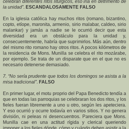
celebran diferentes ritos litúrgicos, eso iría en detrimento de
la unidad”
.
ESCANDALOSAMENTE FALSO
En la iglesia católica hay muchos ritos (romano, bizantino,
copto, etíope, maronita, armenio, sirio malabar, caldeo, sirio
malankar) y jamás a nadie se le ocurrió decir que esta
diversidad era un obstáculo para la unidad y,
consecuentemente, habría que suprimirlos. Más aún, dentro
del mismo rito romano hay otros ritos. A pocos kilómetros de
la residencia de Mons. Munilla se celebra el rito mozárabe,
por ejemplo. Se trata de un disparate que en el que no es
necesario detenerse demasiado.
7. “No sería prudente que todos los domingos se asista a la
misa tradicional”
.
FALSO
En primer lugar, el motu proprio del Papa Benedicto tendía a
que en todas las parroquias se celebraran los dos ritos, y los
fieles fueran libremente a uno u otro, según les apeteciera.
Y eso ocurrió y ocurre todavía en varios sitios. Y no genera
división, ni peleas ni desencuentros. Pareciera que Mons.
Munilla cae en una actitud rígida y clerical queriendo
imponer a los fieles dónde, cómo y cuándo deben asistir a la