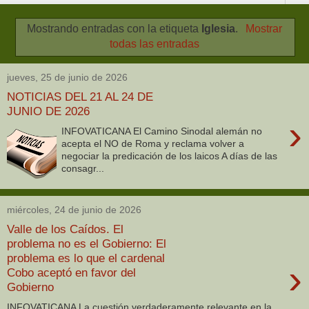
Mostrando entradas con la etiqueta
Iglesia
.
Mostrar
todas las entradas
jueves, 25 de junio de 2026
NOTICIAS DEL 21 AL 24 DE
JUNIO DE 2026
›
INFOVATICANA El Camino Sinodal alemán no
acepta el NO de Roma y reclama volver a
negociar la predicación de los laicos A días de las
consagr...
miércoles, 24 de junio de 2026
Valle de los Caídos. El
problema no es el Gobierno: El
problema es lo que el cardenal
›
Cobo aceptó en favor del
Gobierno
INFOVATICANA La cuestión verdaderamente relevante en la