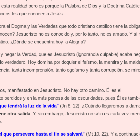
esta realidad pero es porque la Palabra de Dios y la Doctrina Católi
ocos los que conocen a Jesús.
a el Dogma y las Verdades que todo cristiano católico tiene la oblig
ocen? Jesucristo no es conocido y, por lo tanto, no es amado. Y si 
sentido. ¿Dónde se encuentra hoy la Alegría?
r y negar la Verdad, que es Jesucristo (ignorancia culpable) acaba n
 lo verdadero. Hoy domina por doquier el feísmo, la mentira y la mald
encia, tanta incomprensión, tanto egoísmo y tanta corrupción, se mire
s, manifestado en Jesucristo. No hay otro camino. Él es el
 perdidos y en la más penosa de las oscuridades, pues Él es tambi
ue tendrá la luz de la vida"
(Jn 8, 12). ¿Cuándo llegaremos a darn
ne otra salida
. Y, sin embargo, Jesucristo no sólo es cada vez me
o.
 que persevere hasta el fin se salvará"
(Mt 10, 22). Y a continuac