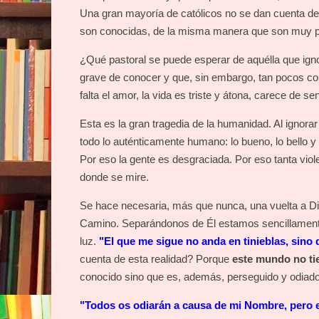
Una gran mayoría de católicos no se dan cuenta de 
son conocidas, de la misma manera que son muy p
¿Qué pastoral se puede esperar de aquélla que ignor
grave de conocer y que, sin embargo, tan pocos con
falta el amor, la vida es triste y átona, carece de 
Esta es la gran tragedia de la humanidad. Al ignora
todo lo auténticamente humano: lo bueno, lo bello y
Por eso la gente es desgraciada. Por eso tanta viol
donde se mire.
Se hace necesaria, más que nunca, una vuelta a Dio
Camino. Separándonos de Él estamos sencillamente
luz.
"El que me sigue no anda en tinieblas, sino q
cuenta de esta realidad? Porque
este mundo no tie
conocido sino que es, además, perseguido y odiad
"Todos os odiarán a causa de mi Nombre, pero el