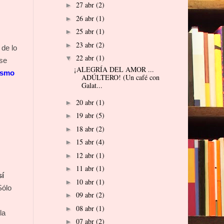
27 abr
(2)
►
26 abr
(1)
►
25 abr
(1)
►
23 abr
(2)
►
 de lo
22 abr
(1)
▼
se
¡ALEGRÍA DEL AMOR ...
ismo
ADÚLTERO! (Un café con
Galat...
20 abr
(1)
►
19 abr
(5)
►
18 abr
(2)
►
15 abr
(4)
►
12 abr
(1)
►
11 abr
(1)
►
sí
10 abr
(1)
►
Sólo
09 abr
(2)
►
08 abr
(1)
►
la
07 abr
(2)
►