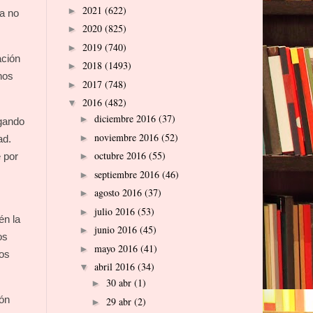
2021
(622)
►
ca no
2020
(825)
►
2019
(740)
►
ación
2018
(1493)
►
nos
2017
(748)
►
2016
(482)
▼
diciembre 2016
(37)
►
egando
noviembre 2016
(52)
►
ad.
octubre 2016
(55)
 por
►
septiembre 2016
(46)
►
agosto 2016
(37)
►
julio 2016
(53)
►
én la
junio 2016
(45)
►
os
mayo 2016
(41)
►
nos
abril 2016
(34)
▼
30 abr
(1)
►
ión
29 abr
(2)
►