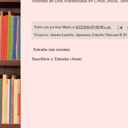
voluntad de Dios manifestada en Cristo Jesús, Seño
Publicado por
José Martí
en
4/22/2016 07:00:00 a. m.
Etiquetas:
Amoris Laetitia
,
Apostasía
,
Concilio Vaticano II
,
El
Entradas más recientes
Suscribirse a:
Entradas (Atom)