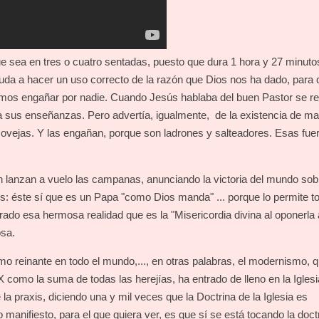
 sea en tres o cuatro sentadas, puesto que dura 1 hora y 27 minutos
ayuda a hacer un uso correcto de la razón que Dios nos ha dado, para
mos engañar por nadie. Cuando Jesús hablaba del buen Pastor se re
 a sus enseñanzas. Pero advertía, igualmente, de la existencia de ma
s ovejas. Y las engañan, porque son ladrones y salteadores. Esas fue
lanzan a vuelo las campanas, anunciando la victoria del mundo sobr
s: éste sí que es un Papa "como Dios manda" ... porque lo permite to
do esa hermosa realidad que es la "Misericordia divina al oponerla 
osa.
mo reinante en todo el mundo,..., en otras palabras, el modernismo, 
X como la suma de todas las herejías, ha entrado de lleno en la Iglesi
 la praxis, diciendo una y mil veces que la Doctrina de la Iglesia es
anifiesto, para el que quiera ver, es que sí se está tocando la doctr