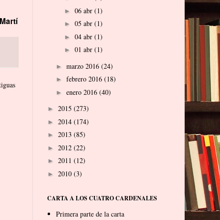
06 abr
(1)
►
Martí
05 abr
(1)
►
04 abr
(1)
►
01 abr
(1)
►
marzo 2016
(24)
►
febrero 2016
(18)
►
tiguas
enero 2016
(40)
►
2015
(273)
►
2014
(174)
►
2013
(85)
►
2012
(22)
►
2011
(12)
►
2010
(3)
►
CARTA A LOS CUATRO CARDENALES
Primera parte de la carta