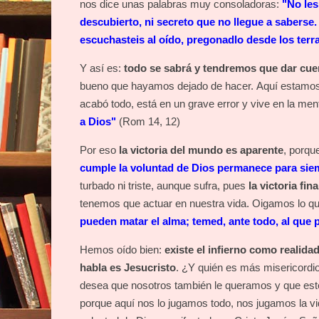
nos dice unas palabras muy consoladoras:
"No les
descubierto, ni secreto que no llegue a saberse.
escuchasteis al oído, pregonadlo desde los ter
Y así es:
todo se sabrá y tendremos que dar cue
bueno que hayamos dejado de hacer. Aquí estamos 
acabó todo, está en un grave error y vive en la men
a Dios"
(Rom 14, 12)
Por eso
la victoria del mundo es aparente
, porqu
cumple la voluntad de Dios permanece para si
turbado ni triste,
aunque sufra, pues
la victoria fin
tenemos que actuar en nuestra vida. Oigamos lo q
pueden matar el alma; temed, ante todo, al que 
Hemos oído bien:
existe el infierno como realidad,
habla es Jesucristo
. ¿Y quién es más misericordi
desea que nosotros también le queramos y que es
porque aquí nos lo jugamos todo, nos jugamos la vi