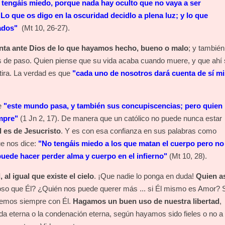
 tengáis miedo, porque nada hay oculto que no vaya a ser
 Lo que os digo en la oscuridad decidlo a plena luz; y lo que
rados"
(Mt 10, 26-27).
nta ante Dios de lo que hayamos hecho, bueno o malo
; y también
de paso. Quien piense que su vida acaba cuando muere, y que ahí 
tira. La verdad es que
"cada uno de nosotros dará cuenta de sí m
e
"este mundo pasa, y también sus concupiscencias; pero quien
empre"
(1 Jn 2, 17). De manera que un católico no puede nunca estar
al es de Jesucristo
. Y es con esa confianza en sus palabras como
ue nos dice:
"No tengáis miedo a los que matan el cuerpo pero no
puede hacer perder alma y cuerpo en el infierno"
(Mt 10, 28).
 al igual que existe el cielo
. ¡Que nadie lo ponga en duda!
Quien a
oso que Él? ¿Quién nos puede querer más ... si Él mismo es Amor? 
temos siempre con Él.
Hagamos un buen uso de nuestra libertad
,
da eterna o la condenación eterna, según hayamos sido fieles o no a 