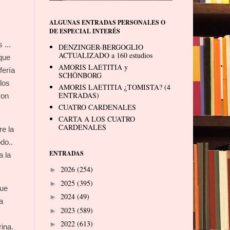
ALGUNAS ENTRADAS PERSONALES O
DE ESPECIAL INTERÉS
 ...
DENZINGER-BERGOGLIO
ACTUALIZADO a 160 estudios
 que
AMORIS LAETITIA y
fería
SCHÖNBORG
los
AMORIS LAETITIA ¿TOMISTA? (4
ENTRADAS)
ron
CUATRO CARDENALES
CARTA A LOS CUATRO
CARDENALES
e la
do..
ENTRADAS
a la
2026
(254)
►
2025
(395)
►
que
2024
(49)
►
a
2023
(589)
►
2022
(613)
►
ina.