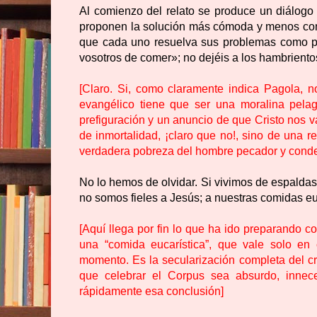
Al comienzo del relato se produce un diálogo 
proponen la solución más cómoda y menos com
que cada uno resuelva sus problemas como pu
vosotros de comer»; no dejéis a los hambrient
[Claro. Si, como claramente indica Pagola, no
evangélico tiene que ser una moralina pelag
prefiguración y un anuncio de que Cristo nos v
de inmortalidad, ¡claro que no!, sino de una 
verdadera pobreza del hombre pecador y conde
No lo hemos de olvidar. Si vivimos de espaldas
no somos fieles a Jesús; a nuestras comidas eu
[Aquí llega por fin lo que ha ido preparando co
una “comida eucarística”, que vale solo en 
momento. Es la secularización completa del c
que celebrar el Corpus sea absurdo, innece
rápidamente esa conclusión]