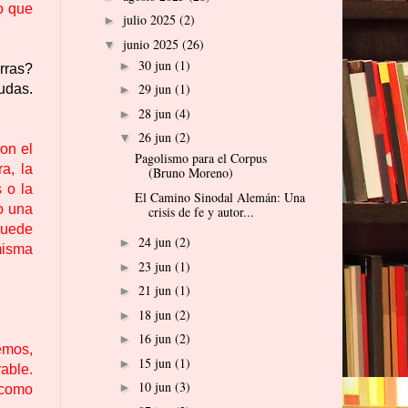
o que
julio 2025
(2)
►
junio 2025
(26)
▼
30 jun
(1)
►
rras?
29 jun
(1)
udas.
►
28 jun
(4)
►
26 jun
(2)
▼
on el
Pagolismo para el Corpus
a, la
(Bruno Moreno)
 o la
El Camino Sinodal Alemán: Una
o una
crisis de fe y autor...
puede
24 jun
(2)
►
 misma
23 jun
(1)
►
21 jun
(1)
►
18 jun
(2)
►
16 jun
(2)
►
emos,
15 jun
(1)
►
able.
10 jun
(3)
►
 como