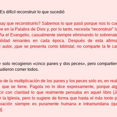
 difícil reconstruir lo que sucedió
é hay que reconstruirlo? Sabemos lo que pasó porque nos lo cu
e en la Palabra de Dios y, por lo tanto, necesita “reconstruir” 
ña el Evangelio, casualmente siempre eliminando lo sobrenatu
lidad reinantes en cada época. Después de esta afirma
 autor, ¡que se presenta como biblista!, no comparte la fe cat
e solo recogieron «cinco panes y dos peces», pero compartier
pudieron comer todos.
ro de la multiplicación de los panes y los peces solo es, en rea
 que se tiene. Pagola no lo dice expresamente, porque al
ir con claridad lo que realmente pensaba en aquel libro (J
 la Iglesia, pero lo sugiere de forma que hasta el más tonto 
salvación siempre es puramente humana e intramundana (q
].