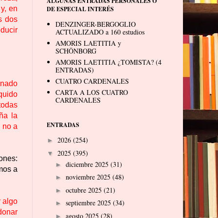
ALGUNAS ENTRADAS PERSONALES O
 y, en
DE ESPECIAL INTERÉS
s dos
DENZINGER-BERGOGLIO
educir
ACTUALIZADO a 160 estudios
AMORIS LAETITIA y
SCHÖNBORG
AMORIS LAETITIA ¿TOMISTA? (4
ENTRADAS)
CUATRO CARDENALES
onado
CARTA A LOS CUATRO
squido
CARDENALES
todas
ña la
ENTRADAS
y no a
2026
(254)
►
2025
(395)
▼
iones:
diciembre 2025
(31)
►
mos a
noviembre 2025
(48)
►
octubre 2025
(21)
►
r algo
septiembre 2025
(34)
►
donar
agosto 2025
(28)
►