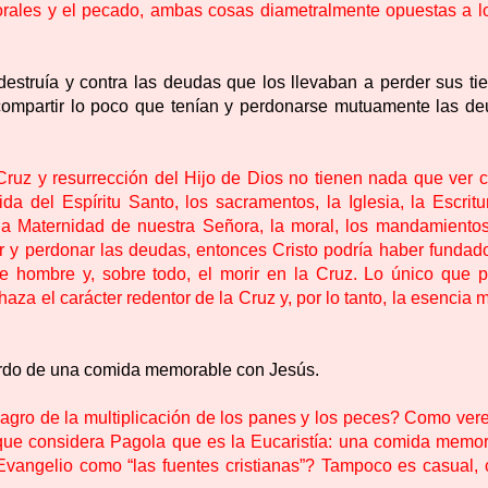
orales y el pecado, ambas cosas diametralmente opuestas a l
struía y contra las deudas que los llevaban a perder sus tie
 compartir lo poco que tenían y perdonarse mutuamente las de
ruz y resurrección del Hijo de Dios no tienen nada que ver c
 del Espíritu Santo, los sacramentos, la Iglesia, la Escritur
, la Maternidad de nuestra Señora, la moral, los mandamientos
ir y perdonar las deudas, entonces Cristo podría haber fundad
 hombre y, sobre todo, el morir en la Cruz. Lo único que 
za el carácter redentor de la Cruz y, por lo tanto, la esencia
uerdo de una comida memorable con Jesús.
ilagro de la multiplicación de los panes y los peces? Como ver
que considera Pagola que es la Eucaristía: una comida memor
 Evangelio como “las fuentes cristianas”? Tampoco es casual,