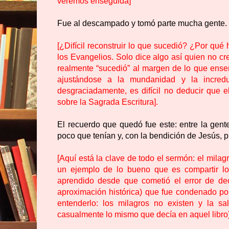
veremos enseguida]
Fue al descampado y tomó parte mucha gente. Es
[¿Difícil reconstruir lo que sucedió? ¿Por qu
los Evangelios. Solo dice algo así quien no cre
realmente “sucedió” al margen de lo que ense
ajustándose a la mundanidad y la incredu
desgraciadamente, es difícil no deducir que el
sobre la Sagrada Escritura].
El recuerdo que quedó fue este: entre la gent
poco que tenían y, con la bendición de Jesús, 
[Aquí está la clave de todo el sermón: el milag
un ejemplo de lo bueno que es compartir lo
aprendido desde que cometió el error de dec
aproximación histórica) que fue condenado por
entenderlo: los milagros no existen y la 
casualmente lo mismo que decía en aquel libro)