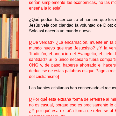
serían simplemente las económicas, no las m
enseña la Iglesia]
¿Qué podían hacer contra el hambre que los de
Jesús veía con claridad la voluntad de Dios:
Solo así nacería un mundo nuevo.
[¿De verdad? ¿La encarnación, muerte en la C
mundo nuevo que trae Jesucristo? ¿Y la venida
Tradición, el anuncio del Evangelio, el cielo
santidad? Si lo único necesario fuera compart
ONG y, de paso, haberse ahorrado el hacerse
deducirse de estas palabras es que Pagola recha
del cristianismo]
Las fuentes cristianas han conservado el rec
[¿Por qué esta extraña forma de referirse al m
no es casual, porque eso es precisamente lo 
¿Y por qué esa extraña forma de referirse al