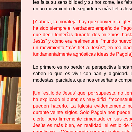
les falta su sensibilidad y su horizonte, les 
en un movimiento de seguidores más fiel a Jes
[Y ahora, la moraleja: hay que convertir la Igl
ha sido siempre el verdadero empeño de Pagola
que decir tonterías durante dos milenios, hast
Jesús” y cómo era realmente el “mundo nuevo”
un movimiento “más fiel a Jesús”, en realidad
fundamentalmente agnósticas ideas de Pagola
Lo primero es no perder su perspectiva fundam
saben lo que es vivir con pan y dignidad. 
modestas, parciales, que nos enseñan a comparti
[Un “estilo de Jesús” que, por supuesto, no ti
ha explicado el autor, es muy difícil “reconst
pueden hacerlo. La Iglesia evidentemente n
durante veinte siglos. Solo Pagola nos puede d
cierto, pero firmemente cimentado en sus espe
Jesús es más bien, en realidad, el estilo de 
pagolismo. ¿Cómo puede ser que tantos católi