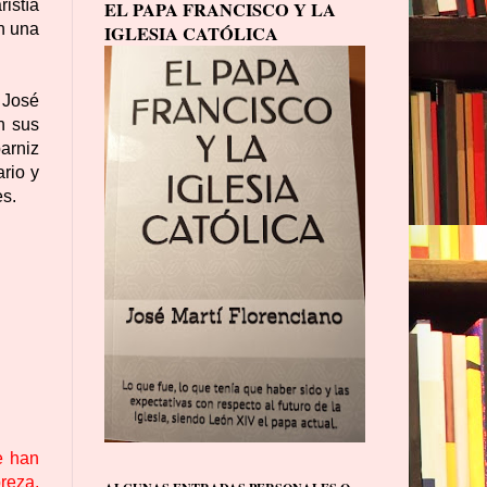
ristía
EL PAPA FRANCISCO Y LA
n una
IGLESIA CATÓLICA
. José
n sus
arniz
rio y
es.
e han
breza,