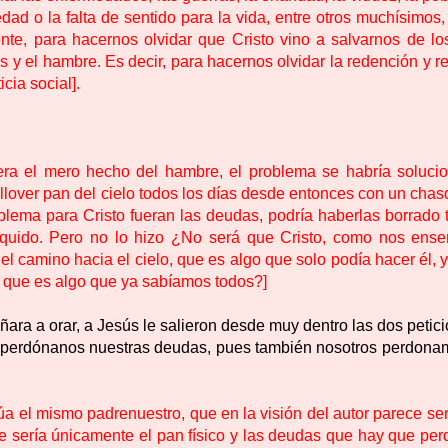
ledad o la falta de sentido para la vida, entre otros muchísimos,
nte, para hacernos olvidar que Cristo vino a salvarnos de lo
s y el hambre. Es decir, para hacernos olvidar la redención y r
cia social].
 era el mero hecho del hambre, el problema se habría soluci
 llover pan del cielo todos los días desde entonces con un cha
lema para Cristo fueran las deudas, podría haberlas borrado 
quido. Pero no lo hizo ¿No será que Cristo, como nos ense
 el camino hacia el cielo, que es algo que solo podía hacer él, 
 que es algo que ya sabíamos todos?]
ara a orar, a Jesús le salieron desde muy dentro las dos petic
, perdónanos nuestras deudas, pues también nosotros perdona
úa el mismo padrenuestro, que en la visión del autor parece se
 sería únicamente el pan físico y las deudas que hay que per