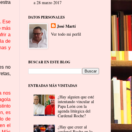
uestra
a 28 marzo 2017
DATOS PERSONALES
”. Ese
José Martí
o más
Ver todo mi perfil
rir a
la de
nas y
BUSCAR EN ESTE BLOG
es no
etas,
ENTRADAS MÁS VISITADAS
a nos
¿Hay alguien que esté
Pagola
intentando vincular al
tinto
Papa León con la
agenda litúrgica del
ón, es
Cardenal Roche?
lo de
en el
¿Hay que creer al
cardenal Roche en lo
? Más