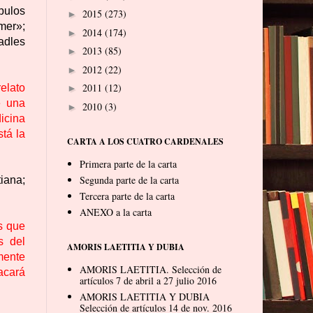
pulos
2015
(273)
►
mer»;
2014
(174)
►
adles
2013
(85)
►
2012
(22)
►
2011
(12)
elato
►
e una
2010
(3)
►
dicina
tá la
CARTA A LOS CUATRO CARDENALES
Primera parte de la carta
Segunda parte de la carta
iana;
Tercera parte de la carta
ANEXO a la carta
ás que
s del
AMORIS LAETITIA Y DUBIA
mente
AMORIS LAETITIA. Selección de
acará
artículos 7 de abril a 27 julio 2016
AMORIS LAETITIA Y DUBIA
Selección de artículos 14 de nov. 2016