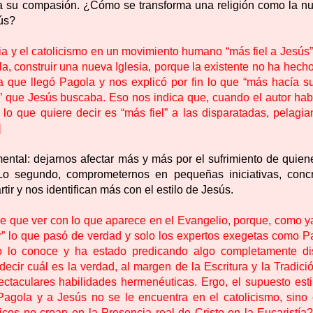
falta su compasión. ¿Cómo se transforma una religión como la n
ús?
esia y el catolicismo en un movimiento humano “más fiel a Jesús
, construir una nueva Iglesia, porque la existente no ha hech
a que llegó Pagola y nos explicó por fin lo que “más hacía suf
 que Jesús buscaba. Eso nos indica que, cuando el autor hab
 lo que quiere decir es “más fiel” a las disparatadas, pelagia
]
ental: dejarnos afectar más y más por el sufrimiento de quien
Lo segundo, comprometernos en pequeñas iniciativas, concr
r y nos identifican más con el estilo de Jesús.
ene que ver con lo que aparece en el Evangelio, porque, como y
ruir” lo que pasó de verdad y solo los expertos exegetas como 
o lo conoce y ha estado predicando algo completamente dis
ecir cuál es la verdad, al margen de la Escritura y la Tradici
ctaculares habilidades hermenéuticas. Ergo, el supuesto esti
Pagola y a Jesús no se le encuentra en el catolicismo, sino 
cos no crean en la Presencia real de Cristo en la Eucaristía