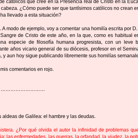
de católicos que cree en la Presencia real de Cristo en la Euca
la cabeza. ¿Cómo puede ser que tantísimos católicos no crean e
 ha llevado a esta situación?
a. A modo de ejemplo, voy a comentar una
homilía
escrita por D
 Sangre de Cristo de este año, en la que, como es habitual e
una especie de filosofía humana progresista, con un leve b
nte años vicario general de su diócesis, profesor en el Semina
a, y aun hoy sigue publicando libremente sus homilías semanal
 mis comentarios en rojo.
………………………
 aldeas de Galilea: el hambre y las deudas.
stera. ¿Por qué olvida el autor la infinidad de problemas qu
ia: las enfermedades, las guerras, la orfandad, la viudez, la po