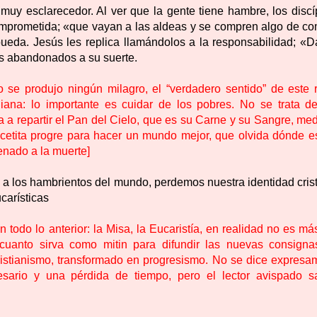
muy esclarecedor. Al ver que la gente tiene hambre, los discí
prometida; «que vayan a las aldeas y se compren algo de co
eda. Jesús les replica llamándolos a la responsabilidad; «D
os abandonados a su suerte.
 se produjo ningún milagro, el “verdadero sentido” de este r
iana: lo importante es cuidar de los pobres. No se trata d
a a repartir el Pan del Cielo, que es su Carne y su Sangre, me
recetita progre para hacer un mundo mejor, que olvida dónde es
nado a la muerte]
 a los hambrientos del mundo, perdemos nuestra identidad crist
carísticas
n todo lo anterior: la Misa, la Eucaristía, en realidad no es m
cuanto sirva como mitin para difundir las nuevas consigna
ristianismo, transformado en progresismo. No se dice expresa
sario y una pérdida de tiempo, pero el lector avispado s