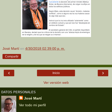
José Martí
en
4/30/2018 02:39:00 p. m.
Compartir
‹
›
Inicio
Ver versión web
DATOS PERSONALES
José Martí
Ver todo mi perfil