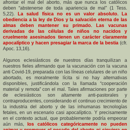
afrontar el mal del aborto, más que nunca los católicos
deben “abstenerse de toda apariencia de mal” (1 Tess.
5,22).
La salud física no es un valor absoluto. La
obediencia a la ley de Dios y la salvación eterna de las
almas deben mantener su primado. Las vacunas
derivadas de las células de niños no nacidos y
cruelmente asesinados tienen un carácter claramente
apocalíptico y hacen presagiar la marca de la bestia
(cfr.
Apoc. 13,16).
Algunos eclesiásticos de nuestros días tranquilizan a
nuestros fieles afirmando que la vacunación con la vacuna
anti Covid-19, preparada con las líneas celulares de un niño
abortado, es moralmente lícita si no hay alternativas
disponibles, justificándola con la llamada “cooperación
material y remota” con el mal. Tales afirmaciones por parte
de eclesiásticos son altamente anti-pastorales y
contraproducentes, considerando el continuo crecimiento de
la industria del aborto y de las inhumanas tecnologías
fetales, en un escenario casi apocalíptico. Y precisamente
en el contexto actual, que probablemente podría empeorar
aún más,
los católicos categóricamente no pueden
animar y promover el pecado del aborto ni siquiera en