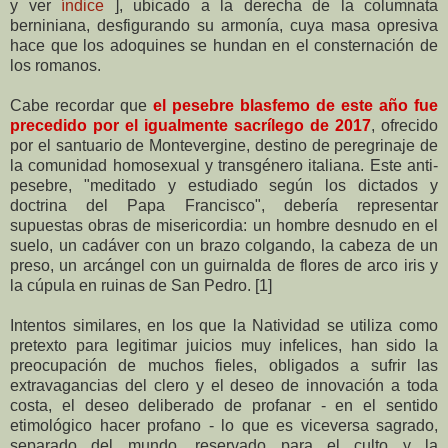
y ver
índice
], ubicado a la derecha de la columnata
berniniana, desfigurando su armonía, cuya masa opresiva
hace que los adoquines se hundan en el consternación de
los romanos.
Cabe recordar que
el pesebre blasfemo de este año fue
precedido por el igualmente sacrílego de 2017
, ofrecido
por el santuario de Montevergine, destino de peregrinaje de
la comunidad homosexual y transgénero italiana. Este anti-
pesebre, "meditado y estudiado según los dictados y
doctrina del Papa Francisco", debería representar
supuestas obras de misericordia: un hombre desnudo en el
suelo, un cadáver con un brazo colgando, la cabeza de un
preso, un arcángel con un guirnalda de flores de arco iris y
la cúpula en ruinas de San Pedro. [1]
Intentos similares, en los que la Natividad se utiliza como
pretexto para legitimar juicios muy infelices, han sido la
preocupación de muchos fieles, obligados a sufrir las
extravagancias del clero y el deseo de innovación a toda
costa, el deseo deliberado de profanar - en el sentido
etimológico hacer profano - lo que es viceversa sagrado,
separado del mundo, reservado para el culto y la