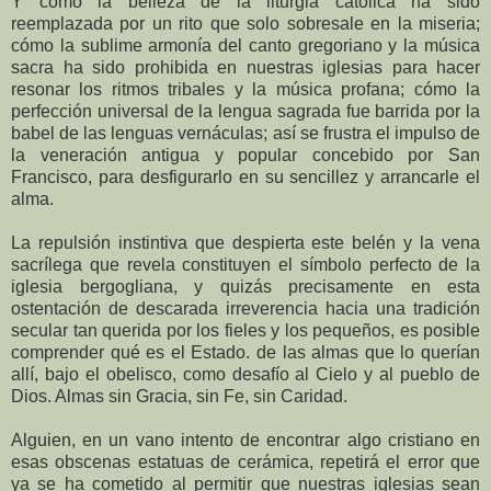
Y cómo la belleza de la liturgia católica ha sido
reemplazada por un rito que solo sobresale en la miseria;
cómo la sublime armonía del canto gregoriano y la música
sacra ha sido prohibida en nuestras iglesias para hacer
resonar los ritmos tribales y la música profana; cómo la
perfección universal de la lengua sagrada fue barrida por la
babel de las lenguas vernáculas; así se frustra el impulso de
la veneración antigua y popular concebido por San
Francisco, para desfigurarlo en su sencillez y arrancarle el
alma.
La repulsión instintiva que despierta este belén y la vena
sacrílega que revela constituyen el símbolo perfecto de la
iglesia bergogliana, y quizás precisamente en esta
ostentación de descarada irreverencia hacia una tradición
secular tan querida por los fieles y los pequeños, es posible
comprender qué es el Estado. de las almas que lo querían
allí, bajo el obelisco, como desafío al Cielo y al pueblo de
Dios. Almas sin Gracia, sin Fe, sin Caridad.
Alguien, en un vano intento de encontrar algo cristiano en
esas obscenas estatuas de cerámica, repetirá el error que
ya se ha cometido al permitir que nuestras iglesias sean