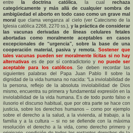
entre
la doctrina católica
, la cual
rechaza
categóricamente y más allá de cualquier sombra de
ambigüedad el aborto en todo caso como un grave mal
moral
que clama venganza al cielo (ver Catecismo de la
Iglesia católica 2268, 2270 ss.),
y la práctica de considerar
las vacunas derivadas de líneas celulares fetales
abortadas como moralmente aceptables en casos
excepcionales de “urgencia”, sobre la base de una
cooperación material, pasiva y remota.
Sostener que
tales vacunas pueden ser moralmente lícitas si no hay
alternativas
es de por sí contradictorio y
no puede ser
aceptable para los católicos
. Se deben recordar las
siguientes palabras del Papa Juan Pablo II sobre la
dignidad de la vida humana no nacida: “La inviolabilidad de
la persona, reflejo de la absoluta inviolabilidad de Dios
mismo, encuentra su primera y fundamental expresión en la
inviolabilidad de la vida humana. Es de todo punto falso e
ilusorio el discurso habitual, que por otra parte se hace con
justicia, sobre los derechos humanos – como por ejemplo
sobre el derecho a la salud, a la vivienda, al trabajo, a la
familia y a la cultura – si no se defiende con la máxima
resolución el derecho a la vida, como derecho primero y
originario, condición de todos los restantes derechos de la