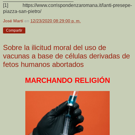
[1] https://www.corrispondenzaromana.it/lanti-presepe-
piazza-san-pietro/
José Martí
en
12/23/2020 08:29:00 p. m.
Compartir
Sobre la ilicitud moral del uso de
vacunas a base de células derivadas de
fetos humanos abortados
MARCHANDO RELIGIÓN