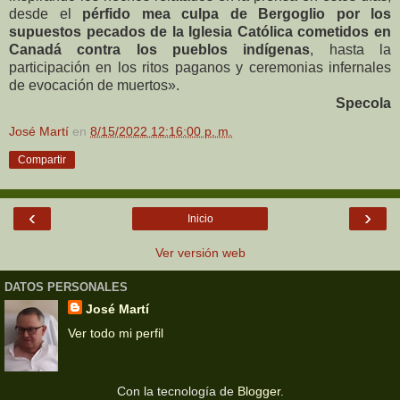
desde el
pérfido mea culpa de Bergoglio por los
supuestos pecados de la Iglesia Católica cometidos en
Canadá contra los pueblos indígenas
, hasta la
participación en los ritos paganos y ceremonias infernales
de evocación de muertos».
Specola
José Martí
en
8/15/2022 12:16:00 p. m.
Compartir
‹
›
Inicio
Ver versión web
DATOS PERSONALES
José Martí
Ver todo mi perfil
Con la tecnología de
Blogger
.