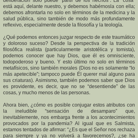
deliberación solo puede “partir de los hechos”. La “cosa”
está aquí, delante nuestro, y debemos habérnosla con ella;
debemos afrontarla no solo en términos de la medicina y la
salud pública, sino también de modo más profundamente
reflexivo, especialmente desde la filosofía y la teología.
¿Qué podemos entonces juzgar respecto de este traumático
y doloroso suceso? Desde la perspectiva de la tradición
filosófica realista (particularmente aristotélica y tomista),
podemos conocer que hay Dios, que él es omnisciente,
todopoderoso y bueno. Y esto último no solo en términos
metafísicos, sino también morales (Dios no es solamente “lo
más apetecible”; tampoco puede Él querer mal alguno para
sus criaturas). Asimismo, también podemos saber que Dios
es providente, es decir, que no se “desentiende” de las
cosas, y mucho menos de las personas.
Ahora bien, ¿cómo es posible conjugar estos atributos con
la ineludible “sensación de desamparo” que,
inevitablemente, nos embarga frente a los acontecimientos
provocados por la pandemia? Al igual que es Salmista,
estamos tentados de afirmar: “¿Es que el Señor nos rechaza
para siempre y ya no volverá a favorecernos?, ¿se ha