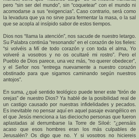
pero “sin ser del mundo”, sin “coquetear” con el mundo ni
acomodarse a sus “exigencias”. Caso contrario, será como
la levadura que ya no sirve para fermentar la masa, o la sal
que se acopla al insípido sabor de estos tiempos.
Dios nos “llama la atención”, nos sacude de nuestro letargo.
Su Palabra continúa “resonando” en el corazón de los fieles:
“si volvéis a Mí de todo corazón y con toda el alma, Yo
volveré a vosotros y no os ocultaré mi rostro”. Pero el
Pueblo de Dios parece, una vez más, “no querer obedecer”,
y el Señor nos “entrega nuevamente a nuestro corazón
obstinado para que sigamos caminando según nuestros
antojos”.
En suma, ¿qué sentido teológico puede tener este “tirón de
orejas” de nuestro Dios? Ya hablé de la posibilidad real de
un castigo causado por nuestras infidelidades y pecados.
Es inevitable no pensar aquí en aquel pasaje evangélico en
el que Jesús menciona a las dieciocho personas que fueron
aplastadas al derrumbarse la Torre de Siloé: “¿pensáis
acaso que esos hombres eran los más culpables de
Jerusalén? Os digo que no. Y si vosotros no hiciereis