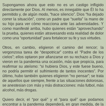
Supongamos ahora que esto no es un castigo infligido
directamente por Dios. Al menos, es innegable que Él lo ha
permitido y, de algún modo, “hace silencio”. Dios “ha dejado
correr la situación”, como un padre que “suelta” la mano de
su hijo para ver cómo reacciona ante las adversidades. Y
como manifesté arriba, hubo quienes están “aprovechando”
la prueba, quienes están atravesando esta realidad de dolor
como una “oportunidad” para fortalecer su fe y sus virtudes.
Otros, en cambio, eligieron el camino del rencor; la
vergonzosa tarea de “despotricar” contra el “Padre de los
cielos”; ellos optaron por afianzarse en su rechazo a Dios y
vieron en la pandemia una ocasión, más que propicia, para
reafirmar su ateísmo: “si hubiera Dios, y este fuese bueno,
no podría permitir el sufrimiento de tantos inocentes”. Por
último, hubo también quienes eligieron “no pensar”; se trata
de aquellos que siempre, frente a las situaciones dolorosas,
se anestesian con más y más distracciones: más futbol, más
alcohol, más drogas.
Quiero decir, el “por qué” y el “para qué” que podamos
encontrar a la pandemia dependerá, en gran medida, de la