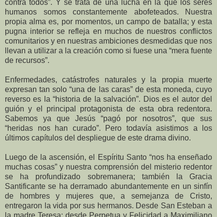
contra todos”. Y se trata de una lucha en la que los seres
humanos somos constantemente abofeteados. Nuestra
propia alma es, por momentos, un campo de batalla; y esta
pugna interior se refleja en muchos de nuestros conflictos
comunitarios y en nuestras ambiciones desmedidas que nos
llevan a utilizar a la creación como si fuese una “mera fuente
de recursos”.
Enfermedades, catástrofes naturales y la propia muerte
expresan tan solo “una de las caras” de esta moneda, cuyo
reverso es la “historia de la salvación”. Dios es el autor del
guión y el principal protagonista de esta obra redentora.
Sabemos ya que Jesús “pagó por nosotros”, que sus
“heridas nos han curado”. Pero todavía asistimos a los
últimos capítulos del despliegue de este drama divino.
Luego de la ascensión, el Espíritu Santo “nos ha enseñado
muchas cosas” y nuestra comprensión del misterio redentor
se ha profundizado sobremanera; también la Gracia
Santificante se ha derramado abundantemente en un sinfín
de hombres y mujeres que, a semejanza de Cristo,
entregaron la vida por sus hermanos. Desde San Esteban a
la madre Teresa; desde Perpetua y Felicidad a Maximiliano