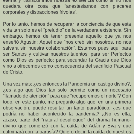
eterna y transcurrimos nuestra existencia como si no nos
quedara otra cosa que “anestesiarnos con placeres
corporales y distracciones frívolas”.
Por lo tanto, hemos de recuperar la conciencia de que esta
vida tan solo es el “preludio” de la verdadera existencia. Sin
embargo, hemos de tener presente aquello que ya nos
enseñó Agustín: Aquel que “nos creó sin nosotros, no nos
salvará sin nuestra colaboración”. Estamos pues aquí para
ser Santos y cultivar nuestros talentos; para ser Perfectos
como Dios es perfecto; para secundar la Gracia que Dios
vino a ofrecernos como consecuencia del sacrificio Pascual
de Cristo.
Una vez más: ¿es entonces la Pandemia un castigo divino?,
¿es algo que Dios tan solo permite como un necesario
“llamado de atención” para que “recuperemos el norte”? Con
todo, en este punto, me pregunto algo que, en una primera
observación, puede resultar un tanto paradójico: ¿es que
podría no haber acontecido la pandemia? ¿No es ella,
acaso, parte del “natural despliegue” del drama humano-
divino que comenzó con la caída de Adán y Eva y que
culminará con la parusía? Quiero decir: la caída de nuestros