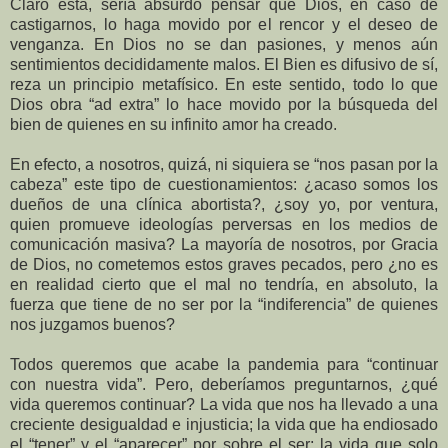
Claro está, sería absurdo pensar que Dios, en caso de
castigarnos, lo haga movido por el rencor y el deseo de
venganza. En Dios no se dan pasiones, y menos aún
sentimientos decididamente malos. El Bien es difusivo de sí,
reza un principio metafísico. En este sentido, todo lo que
Dios obra “ad extra” lo hace movido por la búsqueda del
bien de quienes en su infinito amor ha creado.
En efecto, a nosotros, quizá, ni siquiera se “nos pasan por la
cabeza” este tipo de cuestionamientos: ¿acaso somos los
dueños de una clínica abortista?, ¿soy yo, por ventura,
quien promueve ideologías perversas en los medios de
comunicación masiva? La mayoría de nosotros, por Gracia
de Dios, no cometemos estos graves pecados, pero ¿no es
en realidad cierto que el mal no tendría, en absoluto, la
fuerza que tiene de no ser por la “indiferencia” de quienes
nos juzgamos buenos?
Todos queremos que acabe la pandemia para “continuar
con nuestra vida”. Pero, deberíamos preguntarnos, ¿qué
vida queremos continuar? La vida que nos ha llevado a una
creciente desigualdad e injusticia; la vida que ha endiosado
el “tener” y el “aparecer” por sobre el ser; la vida que solo