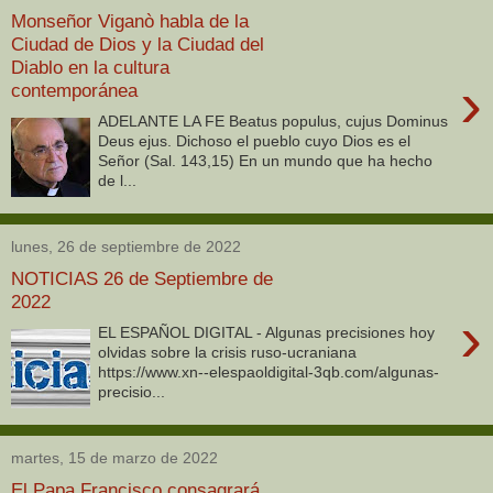
Monseñor Viganò habla de la
Ciudad de Dios y la Ciudad del
Diablo en la cultura
›
contemporánea
ADELANTE LA FE Beatus populus, cujus Dominus
Deus ejus. Dichoso el pueblo cuyo Dios es el
Señor (Sal. 143,15) En un mundo que ha hecho
de l...
lunes, 26 de septiembre de 2022
NOTICIAS 26 de Septiembre de
2022
›
EL ESPAÑOL DIGITAL - Algunas precisiones hoy
olvidas sobre la crisis ruso-ucraniana
https://www.xn--elespaoldigital-3qb.com/algunas-
precisio...
martes, 15 de marzo de 2022
El Papa Francisco consagrará