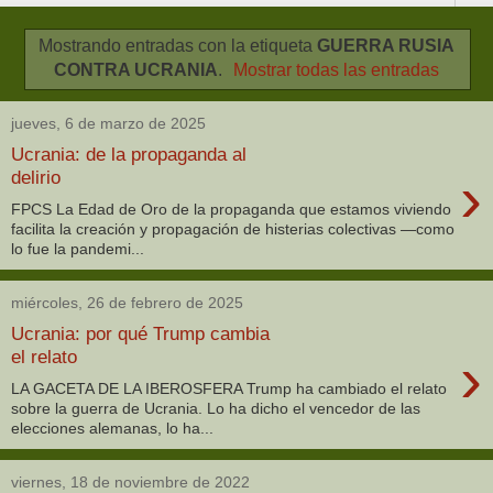
Mostrando entradas con la etiqueta
GUERRA RUSIA
CONTRA UCRANIA
.
Mostrar todas las entradas
jueves, 6 de marzo de 2025
Ucrania: de la propaganda al
›
delirio
FPCS La Edad de Oro de la propaganda que estamos viviendo
facilita la creación y propagación de histerias colectivas —como
lo fue la pandemi...
miércoles, 26 de febrero de 2025
Ucrania: por qué Trump cambia
›
el relato
LA GACETA DE LA IBEROSFERA Trump ha cambiado el relato
sobre la guerra de Ucrania. Lo ha dicho el vencedor de las
elecciones alemanas, lo ha...
viernes, 18 de noviembre de 2022