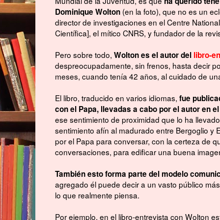
Mundial de la Juventud, es que
ha querido tene
(en la foto), que no es un ec
Dominique Wolton
director de investigaciones en el Centre Nationa
Científica], el mítico CNRS, y fundador de la rev
Pero sobre todo,
Wolton es el autor del
libro-e
despreocupadamente, sin frenos, hasta decir po
meses, cuando tenía 42 años, al cuidado de un
El libro, traducido en varios idiomas,
fue public
con el Papa, llevadas a cabo por el autor en e
ese sentimiento de proximidad que lo ha llevado
sentimiento afín al madurado entre Bergoglio y 
por el Papa para conversar, con la certeza de qu
conversaciones, para edificar una buena imagen
También esto forma parte del modelo comunic
agregado él puede decir a un vasto público más d
lo que realmente piensa.
Por ejemplo, en el libro-entrevista con Wolton 