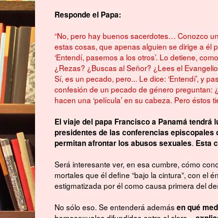
Responde el Papa:
“No, pero hay buenos sacerdotes… Conozco un 
estas cosas, que apenas alguien se dirige a él p
‘Entendí, pasemos a los otros’. Lo detiene, como
¿Rezas? ¿Buscas al Señor? ¿Lees el Evangelio?
Sí, es un pecado, pero... Le dice: ‘Entendí’, y 
confesión de un pecado de género preguntan: 
hacen una ‘película’ en su cabeza. Pero éstos t
El viaje del papa Francisco a Panamá tendrá 
presidentes de las conferencias episcopales
.
permitan afrontar los abusos sexuales
Esta c
Será interesante ver, en esa cumbre, cómo conc
mortales que él define “bajo la cintura”, con el 
estigmatizada por él como causa primera del de
No sólo eso. Se entenderá además
en qué med
homosexuales difundidas entre el clero –
explic