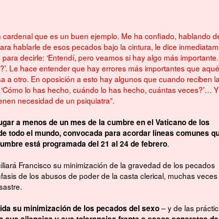
cardenal que es un buen ejemplo. Me ha confiado, hablando d
ara hablarle de esos pecados bajo la cintura, le dice inmediatam
 para decirle: ‘Entendí, pero veamos si hay algo más importante.
’. Le hace entender que hay errores más importantes que aquél
pasa a otro. En oposición a esto hay algunos que cuando reciben l
¿‘Cómo lo has hecho, cuándo lo has hecho, cuántas veces?’… Y
ienen necesidad de un psiquiatra”.
lugar a menos de un mes de la cumbre en el Vaticano de los
 de todo el mundo, convocada para acordar líneas comunes q
.
umbre está programada del 21 al 24 de febrero
iliará Francisco su minimización de la gravedad de los pecados
énfasis de los abusos de poder de la casta clerical, muchas veces
sastre.
– y de las prácti
ida su minimización de los pecados del sexo
a sus silencios y sus tolerancias frente a casos concretos de