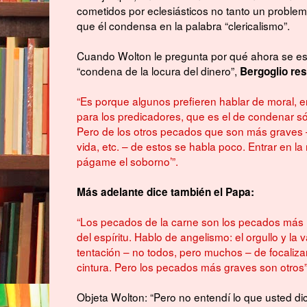
cometidos por eclesiásticos no tanto un problema
que él condensa en la palabra “clericalismo”.
Cuando Wolton le pregunta por qué ahora se es
“condena de la locura del dinero”,
Bergoglio re
“Es porque algunos prefieren hablar de moral, e
para los predicadores, que es el de condenar sól
Pero de los otros pecados que son más graves – el 
vida, etc. – de estos se habla poco. Entrar en l
págame el soborno’”.
Más adelante dice también el Papa:
“Los pecados de la carne son los pecados más l
del espíritu. Hablo de angelismo: el orgullo y l
tentación – no todos, pero muchos – de focalizar
cintura. Pero los pecados más graves son otros”
Objeta Wolton: “Pero no entendí lo que usted dic