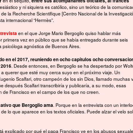
en el séquito,
r
entre sus acompañantes oficiales, al francés
lesiástico y ni siquiera es católico, sino un teórico de la comunica
l de la Recherche Scientifique [Centro Nacional de la Investigaci
ista internacional “Hermès”.
en el que Jorge Mario Bergoglio quiso hablar más
ntrevista
r primera vez en público que se había entregado durante seis
a psicóloga agnóstica de Buenos Aires.
ado en el 2017, reuniendo en ocho capítulos ocho conversacio
. Desde entonces, en Bergoglio se ha despertado por Wol
l 2016
 a querer que esté muy cerca suyo en el próximo viaje. Un
Eugenio Scalfari, otro campeón de los sin Dios, llamado muchas
e después Scalfari transcribiría y publicaría, a su modo, esas
 de Francisco en el campo de los que no creen.
. Porque en la entrevista con un interlo
ativo que Bergoglio ama
e lo que aparece en los textos oficiales. Puede alzar el velo so
está explicado por qué el papa Francisco ve en los abusos sexual