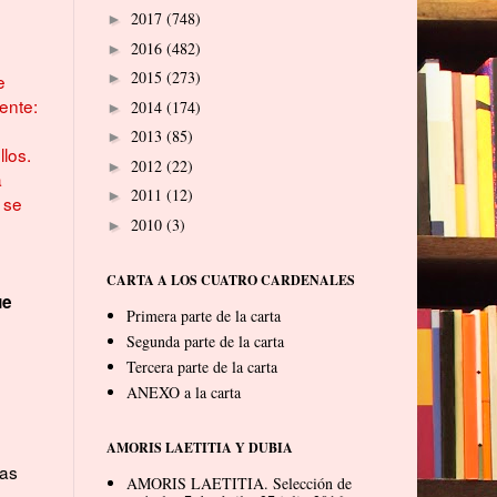
2017
(748)
►
2016
(482)
►
2015
(273)
e
►
ente:
2014
(174)
►
2013
(85)
►
los.
2012
(22)
►
a
2011
(12)
►
 se
2010
(3)
►
CARTA A LOS CUATRO CARDENALES
ue
Primera parte de la carta
Segunda parte de la carta
Tercera parte de la carta
ANEXO a la carta
AMORIS LAETITIA Y DUBIA
cas
AMORIS LAETITIA. Selección de