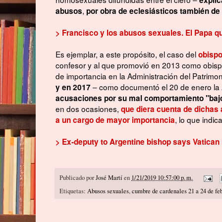
,
abusos
por obra de eclesiásticos también de 
> Francisco y los abusos sexuales. El Papa 
Es ejemplar, a este propósito, el caso del
obispo
confesor y al que promovió en 2013 como obisp
de importancia en la Administración del Patrimo
– como documentó el 20 de enero la 
y en 2017
acusaciones por su mal comportamiento "bajo 
en dos ocasiones,
que diera cuenta de dichas
, lo que indi
a un cargo de mayor importancia
> Ex-deputy to Argentine bishop says Vatica
Publicado por
José Martí
en
1/21/2019 10:57:00 p. m.
Etiquetas:
Abusos sexuales
,
cumbre de cardenales 21 a 24 de fe