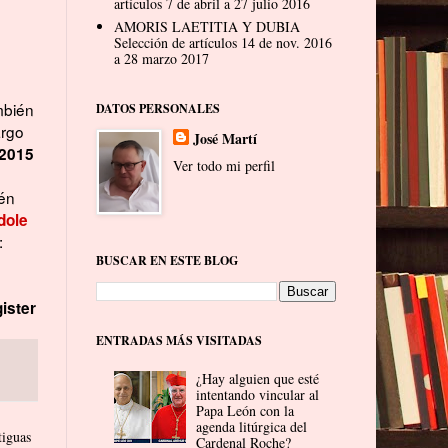
artículos 7 de abril a 27 julio 2016
AMORIS LAETITIA Y DUBIA
Selección de artículos 14 de nov. 2016
a 28 marzo 2017
mbién
DATOS PERSONALES
argo
José Martí
 2015
Ver todo mi perfil
ién
dole
:
BUSCAR EN ESTE BLOG
ister
ENTRADAS MÁS VISITADAS
¿Hay alguien que esté
intentando vincular al
Papa León con la
agenda litúrgica del
tiguas
Cardenal Roche?