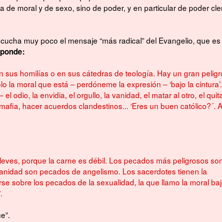
 de moral y de sexo, sino de poder, y en particular de poder cler
cucha muy poco el mensaje “más radical” del Evangelio, que es 
sponde:
n sus homilías o en sus cátedras de teología. Hay un gran peligr
o la moral que está – perdóneme la expresión – ‘bajo la cintura’.
odio, la envidia, el orgullo, la vanidad, el matar al otro, el quita
a mafia, hacer acuerdos clandestinos... ‘Eres un buen católico?´. 
eves, porque la carne es débil. Los pecados más peligrosos son
a vanidad son pecados de angelismo. Los sacerdotes tienen la
se sobre los pecados de la sexualidad, la que llamo la moral baj
.
e”.