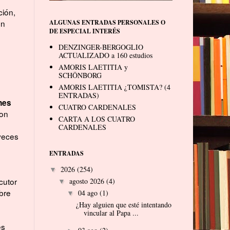
ción,
ón
ALGUNAS ENTRADAS PERSONALES O
DE ESPECIAL INTERÉS
DENZINGER-BERGOGLIO
ACTUALIZADO a 160 estudios
AMORIS LAETITIA y
SCHÖNBORG
AMORIS LAETITIA ¿TOMISTA? (4
ENTRADAS)
nes
CUATRO CARDENALES
ton
CARTA A LOS CUATRO
CARDENALES
 veces
ENTRADAS
2026
(254)
▼
cutor
agosto 2026
(4)
▼
bre
04 ago
(1)
▼
¿Hay alguien que esté intentando
vincular al Papa ...
es