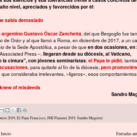
:
alto nivel, apreciados y favorecidos por él
que sabía demasiado
, del que Bergoglio fue ta
 argentino Gustavo Óscar Zanchetta
o de Orán y al que llamó a Roma, en diciembre de 2017, a un c
nio de la Sede Apostólica, a pesar de que
en dos ocasiones, en
Associated Press –,
llegaran desde su diócesis, al Vaticano,
;
, tamb
la cintura", con jóvenes seminaristas
el Papa le pidió
, para quitarle al fin de la diócesis,
 acusaciones
pero promovién
ca que consideraba irrelevantes, «ligeros», esos comportamientos
n knew of misdeeds
Sandro Mag
brero 2019
,
El Papa Francisco
,
JMJ Panamá 2019
,
Sandro Magister
Inicio
Entradas an