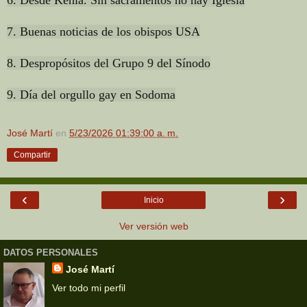
7. Buenas noticias de los obispos USA
8. Despropósitos del Grupo 9 del Sínodo
9. Día del orgullo gay en Sodoma
José Martí
en
5/23/2026 01:39:00 a. m.
Compartir
‹
›
Inicio
Ver versión web
DATOS PERSONALES
José Martí
Ver todo mi perfil