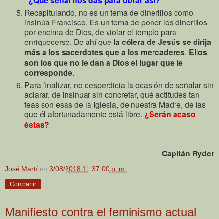
"¿Qué señal nos das para obrar así?"
Recapitulando, no es un tema de dinerillos como
insinúa Francisco. Es un tema de poner los dinerillos
por encima de Dios, de violar el templo para
enriquecerse. De ahí que
la cólera de Jesús se dirija
más a los sacerdotes que a los mercaderes
.
Ellos
son los que no le dan a Dios el lugar que le
corresponde
.
Para finalizar, no desperdicia la ocasión de señalar sin
aclarar, de insinuar sin concretar, qué actitudes tan
feas son esas de la Iglesia, de nuestra Madre, de las
que él afortunadamente está libre.
¿Serán acaso
éstas
?
Capitán Ryder
José Martí
en
3/08/2018 11:37:00 p. m.
Compartir
Manifiesto contra el feminismo actual