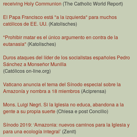
receiving Holy Communion
(The Catholic World Report)
El Papa Francisco está "a la izquierda" para muchos
católicos de EE. UU.
(Katolisches)
"Prohibir matar es el único argumento en contra de la
eutanasia"
(Katolisches)
Duros ataques del líder de los socialistas españoles Pedro
Sánchez a Monseñor Munilla
(Católicos on-line.org)
Vaticano anuncia el tema del Sínodo especial sobre la
Amazonía y nombra a 18 miembros
(Aciprensa)
Mons. Luigi Negri. Si la Iglesia no educa, abandona a la
gente a su propia suerte
(Chiesa e post Concilio)
Sínodo 2019: ‘Amazonia: nuevos caminos para la Iglesia y
para una ecología integral’
(Zenit)