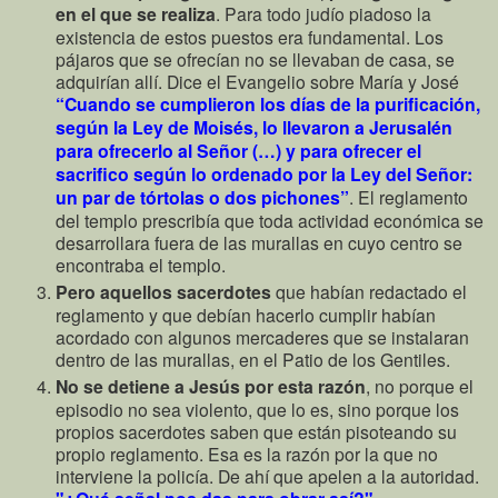
en el que se realiza
. Para todo judío piadoso la
existencia de estos puestos era fundamental. Los
pájaros que se ofrecían no se llevaban de casa, se
adquirían allí. Dice el Evangelio sobre María y José
“Cuando se cumplieron los días de la purificación,
según la Ley de Moisés, lo llevaron a Jerusalén
para ofrecerlo al Señor (…) y para ofrecer el
sacrifico según lo ordenado por la Ley del Señor:
un par de tórtolas o dos pichones”
. El reglamento
del templo prescribía que toda actividad económica se
desarrollara fuera de las murallas en cuyo centro se
encontraba el templo.
Pero aquellos sacerdotes
que habían redactado el
reglamento y que debían hacerlo cumplir habían
acordado con algunos mercaderes que se instalaran
dentro de las murallas, en el Patio de los Gentiles.
No se detiene a Jesús por esta razón
, no porque el
episodio no sea violento, que lo es, sino porque los
propios sacerdotes saben que están pisoteando su
propio reglamento. Esa es la razón por la que no
interviene la policía. De ahí que apelen a la autoridad.