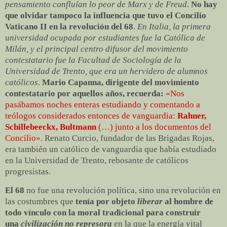
pensamiento confluían lo peor de Marx y de Freud
.
No hay
que olvidar tampoco la influencia que tuvo el Concilio
Vaticano II en la revolución del 68
.
En Italia, la primera
universidad ocupada por estudiantes fue la Católica de
Milán, y el principal centro difusor del movimiento
contestatario fue la Facultad de Sociología de la
Universidad de Trento, que era un hervidero de alumnos
católicos
.
Mario Capanna, dirigente del movimiento
contestatario por aquellos años, recuerda:
«Nos
pasábamos noches enteras estudiando y comentando a
teólogos considerados entonces de vanguardia:
Rahner,
Schillebeeckx, Bultmann
(…) junto a los documentos del
Concilio»
. Renato Curcio, fundador de las Brigadas Rojas,
era también un católico de vanguardia que había estudiado
en la Universidad de Trento, rebosante de católicos
progresistas.
El 68
no fue una revolución política, sino una revolución en
las costumbres que
tenía por objeto
liberar
al hombre de
todo vínculo con la moral tradicional para construir
una
civilización no represora
en la que la energía vital