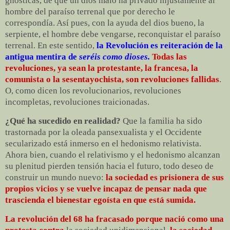
gnósticas, de que un dios malo ha privado injustamente al
hombre del paraíso terrenal que por derecho le
correspondía. Así pues, con la ayuda del dios bueno, la
serpiente, el hombre debe vengarse, reconquistar el paraíso
terrenal. En este sentido,
la Revolución es reiteración de la
antigua mentira de
seréis como dioses.
Todas las
revoluciones, ya sean la protestante, la francesa, la
comunista o la sesentayochista, son revoluciones fallidas
.
O, como dicen los revolucionarios, revoluciones
incompletas, revoluciones traicionadas.
¿Qué ha sucedido en realidad?
Que la familia ha sido
trastornada por la oleada pansexualista y el Occidente
secularizado está inmerso en el hedonismo relativista.
Ahora bien, cuando el relativismo y el hedonismo alcanzan
su plenitud pierden tensión hacia el futuro, todo deseo de
construir un mundo nuevo:
la sociedad es prisionera de sus
propios vicios y se vuelve incapaz de pensar nada que
trascienda el bienestar egoísta en que está sumida.
La revolución del 68 ha fracasado porque nació como una