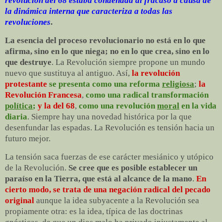
revolución del 68 estaba condenada al fracaso a causa de
la dinámica interna que caracteriza a todas las
revoluciones
.
La esencia del proceso revolucionario no está en lo que
afirma, sino en lo que niega; no en lo que crea, sino en lo
que destruye
. La Revolución siempre propone un mundo
nuevo que sustituya al antiguo. Así,
la
revolución
protestante
se presenta como una
reforma
religiosa
;
la
Revolución Francesa
,
como una radical transformación
política
;
y la del 68
,
como una revolución
moral
en la vida
diaria
. Siempre hay una novedad histórica por la que
desenfundar las espadas. La Revolución es tensión hacia un
futuro mejor.
La tensión saca fuerzas de ese carácter mesiánico y utópico
de la Revolución.
Se cree que es posible establecer un
paraíso en la Tierra, que está al alcance de la mano
.
En
cierto modo, se trata de una negación radical del pecado
original
aunque la idea subyacente a la Revolución sea
propiamente otra: es la idea, típica de las doctrinas