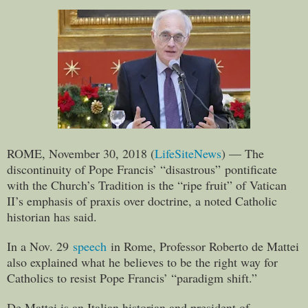
ROME, November 30, 2018 (
LifeSiteNews
) — The
discontinuity of Pope Francis’ “disastrous” pontificate
with the Church’s Tradition is the “ripe fruit” of Vatican
II’s emphasis of praxis over doctrine, a noted Catholic
historian has said.
In a Nov. 29
speech
in Rome, Professor Roberto de Mattei
also explained what he believes to be the right way for
Catholics to resist Pope Francis’ “paradigm shift.”
De Mattei is an Italian historian and president of