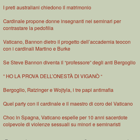
I preti australiani chiedono il matrimonio
Cardinale propone donne insegnanti nei seminari per
contrastare la pedofilia
Vaticano, Bannon dietro il progetto dell’accademia teocon
con i cardinali Martino e Burke
Se Steve Bannon diventa il “professore” degli anti Bergoglio
” HO LA PROVA DELL’ONESTÀ DI VIGANÒ “
Bergoglio, Ratzinger e Wojtyla, i tre papi antimafia
Quel party con il cardinale e il maestro di coro del Vaticano
Choc in Spagna, Vaticano espelle per 10 anni sacerdote
colpevole di violenze sessuali su minori e seminaristi