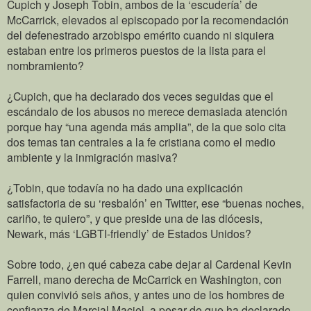
Cupich y Joseph Tobin, ambos de la ‘escudería’ de
McCarrick, elevados al episcopado por la recomendación
del defenestrado arzobispo emérito cuando ni siquiera
estaban entre los primeros puestos de la lista para el
nombramiento?
¿Cupich, que ha declarado dos veces seguidas que el
escándalo de los abusos no merece demasiada atención
porque hay “una agenda más amplia”, de la que solo cita
dos temas tan centrales a la fe cristiana como el medio
ambiente y la inmigración masiva?
¿Tobin, que todavía no ha dado una explicación
satisfactoria de su ‘resbalón’ en Twitter, ese “buenas noches,
cariño, te quiero”, y que preside una de las diócesis,
Newark, más ‘LGBTI-friendly’ de Estados Unidos?
Sobre todo, ¿en qué cabeza cabe dejar al Cardenal Kevin
Farrell, mano derecha de McCarrick en Washington, con
quien convivió seis años, y antes uno de los hombres de
confianza de Marcial Maciel, a pesar de que ha declarado