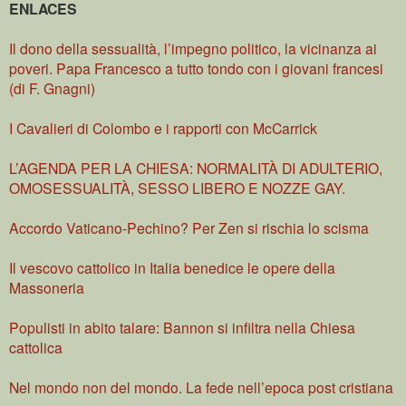
ENLACES
Il dono della sessualità, l’impegno politico, la vicinanza ai
poveri. Papa Francesco a tutto tondo con i giovani francesi
(di F. Gnagni)
I Cavalieri di Colombo e i rapporti con McCarrick
L’AGENDA PER LA CHIESA: NORMALITÀ DI ADULTERIO,
OMOSESSUALITÀ, SESSO LIBERO E NOZZE GAY.
Accordo Vaticano-Pechino? Per Zen si rischia lo scisma
Il vescovo cattolico in Italia benedice le opere della
Massoneria
Populisti in abito talare: Bannon si infiltra nella Chiesa
cattolica
Nel mondo non del mondo. La fede nell’epoca post cristiana