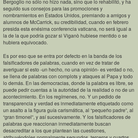
Bergoglio no sólo no hizo nada, sino que lo rehabilitó, y ha
seguido sus consejos para las promociones y
nombramientos en Estados Unidos, premiando a amigos y
alumnos de McCarrick, su credibilidad, cuando en febrero
presida esta enésima conferencia vaticana, no será igual a
la de la que podría gozar si Viganò hubiese mentido o se
hubiera equivocado.
Es por eso que se entra por defecto en la banda de los
falsificadores de palabras, cuando en vez de tratar de
averiguar si esto -un hecho, no una opinión- es verdad o no,
se llena de palabras con complots y ataques al Papa y todo
lo demás. En las democracias, donde la palabra es libre, se
puede pedir cuentas a la autoridad de la realidad o no de un
acontecimiento. En los regímenes, no. Y un pedido de
transparencia y verdad es inmediatamente etiquetado como
un asalto a la figura guía carismática, al “pequeño padre”, al
“gran timonel”, y así sucesivamente. Y los falsificadores de
palabras que reaccionan inmediatamente buscan
desacreditar a los que plantean las cuestiones,
atribuyéndoles normalmente segundos, terceros y cuartos