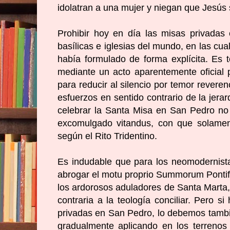
idolatran a una mujer y niegan que Jesús 
Prohibir hoy en día las misas privadas
basílicas e iglesias del mundo, en las cu
había formulado de forma explícita. Es 
mediante un acto aparentemente oficial p
para reducir al silencio por temor reveren
esfuerzos en sentido contrario de la jera
celebrar la Santa Misa en San Pedro no 
excomulgado vitandus, con que solamen
según el Rito Tridentino.
Es indudable que para los neomodernista
abrogar el motu proprio Summorum Ponti
los ardorosos aduladores de Santa Marta, 
contraria a la teología conciliar. Pero 
privadas en San Pedro, lo debemos tambi
gradualmente aplicando en los terrenos l