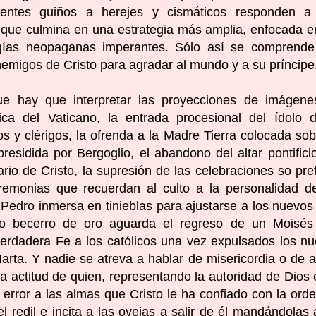
centes guiños a herejes y cismáticos responden a
as que culmina en una estrategia más amplia, enfocada e
logías neopaganas imperantes. Sólo así se comprend
nemigos de Cristo para agradar al mundo y a su príncipe
ue hay que interpretar las proyecciones de imágene
ca del Vaticano, la entrada procesional del ídolo 
y clérigos, la ofrenda a la Madre Tierra colocada sob
residida por Bergoglio, el abandono del altar pontifici
ario de Cristo, la supresión de las celebraciones so pre
eremonias que recuerdan al culto a la personalidad d
edro inmersa en tinieblas para ajustarse a los nuevos 
rno becerro de oro aguarda el regreso de un Moisés
verdadera Fe a los católicos una vez expulsados los n
arta. Y nadie se atreva a hablar de misericordia o de 
a actitud de quien, representando la autoridad de Dios 
l error a las almas que Cristo le ha confiado con la ord
l redil e incita a las ovejas a salir de él mandándolas 