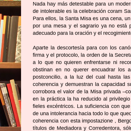
Nada hay más detestable para un moderni
de intolerable es la celebración coram San
Para ellos, la Santa Misa es una cena, un b
por una mesa y el sagrario ya no está 
adecuado para la oración y el recogimient
Aparte la descortesía para con los canó
firma y el protocolo, la orden de la Secre
a lo que no quieren enfrentarse ni reco
obstinan en no querer encuadrar los a
postconcilio, a la luz del cual hasta l
coherencia y demuestran la capacidad sub
corrobora el valor de la Misa privada –c
en la práctica la ha reducido al privileg
fieles excéntricos. La suficiencia con que
de una intolerancia hacia todo lo que qued
coherencia con esta impostazione , Berg
títulos de Mediadora y Corredentora, sól