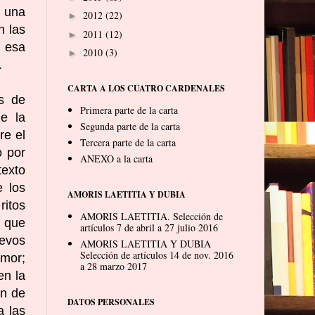
 una
2012
(22)
►
n las
2011
(12)
►
e esa
2010
(3)
►
.
CARTA A LOS CUATRO CARDENALES
s de
Primera parte de la carta
de la
Segunda parte de la carta
re el
Tercera parte de la carta
o por
ANEXO a la carta
texto
e los
AMORIS LAETITIA Y DUBIA
ritos
AMORIS LAETITIA. Selección de
 que
artículos 7 de abril a 27 julio 2016
uevos
AMORIS LAETITIA Y DUBIA
Selección de artículos 14 de nov. 2016
amor;
a 28 marzo 2017
en la
en de
DATOS PERSONALES
a las