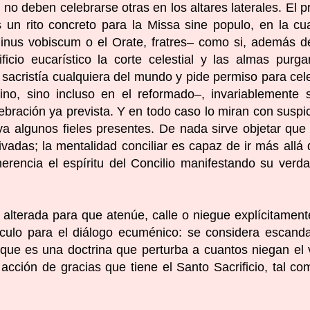
no deben celebrarse otras en los altares laterales. El p
n rito concreto para la Missa sine populo, en la cu
inus vobiscum o el Orate, fratres– como si, además d
ficio eucarístico la corte celestial y las almas purga
acristía cualquiera del mundo y pide permiso para cel
ino, sino incluso en el reformado–, invariablemente 
ración ya prevista. Y en todo caso lo miran con suspi
ya algunos fieles presentes. De nada sirve objetar que
vadas; la mentalidad conciliar es capaz de ir más allá 
oherencia el espíritu del Concilio manifestando su verd
 alterada para que atenúe, calle o niegue explícitament
ulo para el diálogo ecuménico: se considera escand
orque es una doctrina que perturba a cuantos niegan el 
e acción de gracias que tiene el Santo Sacrificio, tal co