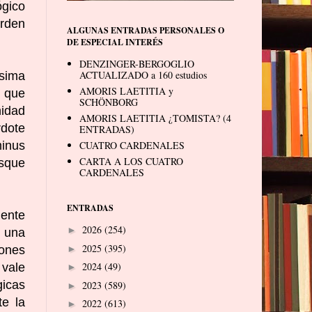
ógico
orden
ALGUNAS ENTRADAS PERSONALES O
DE ESPECIAL INTERÉS
DENZINGER-BERGOGLIO
ACTUALIZADO a 160 estudios
ísima
AMORIS LAETITIA y
n que
SCHÖNBORG
nidad
AMORIS LAETITIA ¿TOMISTA? (4
rdote
ENTRADAS)
minus
CUATRO CARDENALES
CARTA A LOS CUATRO
usque
CARDENALES
ENTRADAS
ente
2026
(254)
►
 una
2025
(395)
iones
►
2024
(49)
 vale
►
icas
2023
(589)
►
te la
2022
(613)
►