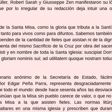
üller, Robert Sarah y Giusseppe Zen manifestaron su l
ue por lo irregular de su redacción deja intuir una 
 de la Santa Misa, como la gloria que tributa a la Sant
cio tanto para vivos como para difuntos. Sabemos tambié
penden de la cantidad de fieles que asistan ni de la dig
ruenta del mismo Sacrificio de la Cruz por obra del sace
isti y en nombre de toda la Santa Iglesia: suscipiat Do
 gloriam nominis sui; ad utilitatem quoque nostram toti
nario anónimo de la Secretaría de Estado, fácilm
eñor Edgar Peña Parra, representa desgraciadamente
s de todo el mundo: desde hace sesenta años las desviac
nsinúan que la Misa sin pueblo carece de valor, o que no
 Misa a la que asisten fieles. Las normas litúrg
 altares en una misma iglesia y prescriben que duran