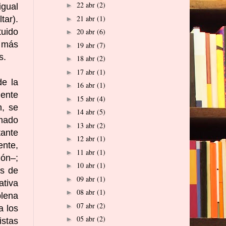
22 abr
(2)
►
igual
21 abr
(1)
tar).
►
tuido
20 abr
(6)
►
r más
19 abr
(7)
►
s.
18 abr
(2)
►
17 abr
(1)
►
de la
16 abr
(1)
►
dente
15 abr
(4)
►
n, se
14 abr
(5)
►
amado
13 abr
(2)
►
tante
12 abr
(1)
►
ente,
11 abr
(1)
►
ión–;
10 abr
(1)
►
os de
09 abr
(1)
►
ativa
08 abr
(1)
►
plena
07 abr
(2)
►
a los
05 abr
(2)
►
istas