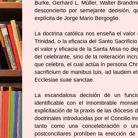
Burke, Gerhard L. Müller, Walter Brandm
desconcierto por semejante decisión, q
explícita de Jorge Mario Bergoglio.
La doctrina católica nos enseña el valor
Trinidad, o la eficacia del Santo Sacrifi
el valor y eficacia de la Santa Misa no de
del celebrante, sino de la reiteración inc
que celebra, el cual actúa in persona Chr
sacrificium de manibus tuis, ad laudem et
Ecclesiae suae sanctae.
La escandalosa decisión de un funcio
identificable con el innombrable mons
explicitación de la praxis de las diócesi
doctrinales introducidas por el Concilio i
tanto como una concelebración o una
postconciliares prohíben la erección de