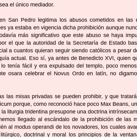
sea el único mediador.
 en San Pedro legitima los abusos cometidos en las 
ales ya estaba en vigencia dicha prohibición aunque nun
todavía más significativo que este abuso se haya imp
or el que la autoridad de la Secretaría de Estado bas
cial a cuantos quieran seguir siendo católicos a pesar d
rquía actual. Eso sí, ya antes de Benedicto XVI, quien q
lo tenía fácil y era expulsado del templo, poco meno
te osara celebrar el Novus Ordo en latín, no digam
s las misas privadas se pueden prohibir, y que tratar
ficum porque, como reconoció hace poco Max Beans, u
la liturgia tridentina presupone una doctrina intrínseca
si hemos llegado al escándalo de la prohibición de las 
én al modus operandi de los novadores, los cuales av
itúrgico, doctrinal y moral los principios de la venta