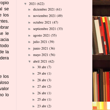
ropio
2021
(622)
▼
al se
diciembre 2021
(61)
►
e los
noviembre 2021
(49)
►
ntes.
octubre 2021
(47)
►
ebrar
septiembre 2021
(33)
►
se le
agosto 2021
(55)
►
cacia
julio 2021
(39)
►
 todo
junio 2021
(36)
►
de la
mayo 2021
(56)
►
adera
abril 2021
(62)
▼
30 abr
(7)
►
29 abr
(1)
►
e los
28 abr
(3)
►
aloso
27 abr
(2)
►
valor
26 abr
(1)
►
mo lo
25 abr
(1)
►
23 abr
(2)
►