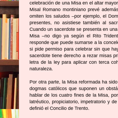
celebración de una Misa en el altar mayor 
Misal Romano montiniano prevé además u
omiten los saludos –por ejemplo, el Dom
presentes, no asistiese también al sacri
Cuando un sacerdote se presenta en una s
Misa –no digo ya según el Rito Trident
responde que puede sumarse a la conceleb
si pide permiso para celebrar sin que ha
sacerdote tiene derecho a rezar misas pri
letra de la ley para aplicar con terca c
naturaleza.
Por otra parte, la Misa reformada ha sido
dogmas católicos que suponen un obstác
hablar de los cuatro fines de la Misa, p
latréutico, propiciatorio, impetratorio y d
definió el Concilio de Trento.