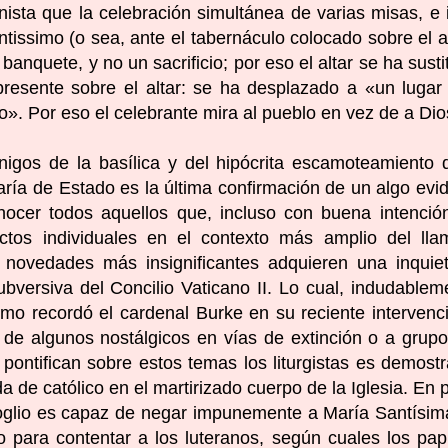
sta que la celebración simultánea de varias misas, e 
tissimo (o sea, ante el tabernáculo colocado sobre el al
anquete, y no un sacrificio; por eso el altar se ha susti
presente sobre el altar: se ha desplazado a «un luga
o». Por eso el celebrante mira al pueblo en vez de a Dio
nigos de la basílica y del hipócrita escamoteamiento 
taría de Estado es la última confirmación de un algo evi
nocer todos aquellos que, incluso con buena intenció
ctos individuales en el contexto más amplio del ll
as novedades más insignificantes adquieren una inquie
versiva del Concilio Vaticano II. Lo cual, indudablem
omo recordó el cardenal Burke en su reciente intervenc
io de algunos nostálgicos en vías de extinción o a grup
 pontifican sobre estos temas los liturgistas es demostr
a de católico en el martirizado cuerpo de la Iglesia. En 
oglio es capaz de negar impunemente a María Santísim
o para contentar a los luteranos, según cuales los pap