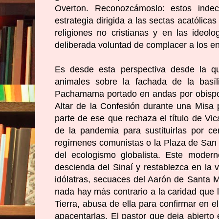
Overton. Reconozcámoslo: estos inde
estrategia dirigida a las sectas acatólic
religiones no cristianas y en las ideo
deliberada voluntad de complacer a los e
Es desde esta perspectiva desde la q
animales sobre la fachada de la basíli
Pachamama portado en andas por obispos 
Altar de la Confesión durante una Misa p
parte de ese que rechaza el título de Vic
de la pandemia para sustituirlas por c
regímenes comunistas o la Plaza de San P
del ecologismo globalista. Este mode
descienda del Sinaí y restablezca en la 
idólatras, secuaces del Aarón de Santa M
nada hay más contrario a la caridad que l
Tierra, abusa de ella para confirmar en e
apacentarlas. El pastor que deja abierto e