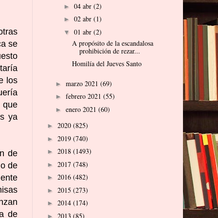
04 abr
(2)
►
02 abr
(1)
►
otras
01 abr
(2)
▼
A propósito de la escandalosa
ca se
prohibición de rezar...
uesto
Homilía del Jueves Santo
taría
e los
marzo 2021
(69)
►
uería
febrero 2021
(55)
►
s que
enero 2021
(60)
►
os ya
2020
(825)
►
2019
(740)
►
2018
(1493)
►
án de
2017
(748)
no de
►
2016
(482)
mente
►
misas
2015
(273)
►
anzan
2014
(174)
►
na de
2013
(85)
►