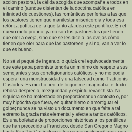
acción pastoral, la cálida acogida que acompaña a todos en
el camino (aunque disientan de la doctrina católica en
infinidad de cuestiones), las románticas periferias a las que
los pastores tienen que manifestar misericordia y toda esa
retórica política de la que tanto alardea este pontífice. En el
nuevo motu proprio, ya no son los pastores los que tienen
que oler a oveja, sino que se les dice a las ovejas cómo
tienen que oler para que las pastoreen, y si no, van a ver lo
que es bueno.
No sé si pequé de ingenuo, o quizá creí equivocadamente
que este papa peronista tendría un mínimo de respeto a sus
semejantes y sus correligionarios católicos, y no me podía
esperar una monstruosidad y una falsedad como Traditionis
Custodes. Es mucho peor de lo que me imaginaba: el texto
rebosa desprecio, mezquindad y espíritu revanchista. Ni
siquiera se ha molestado en proporcionar un contexto o, por
muy hipócrita que fuera, en quitar hierro o amortiguar el
golpe; nunca se ha visto un documento en que falte a tal
extremo la gracia más elemental y afecte a tantos católicos.
Es una bofetada de proporciones históricas a los pontífices
que han precedido a Francisco, desde San Gregorio Magno
hasta San Pío V, e incluso a los papas postconciliares, que