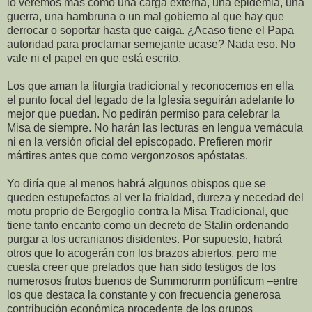
lo veremos más como una carga externa, una epidemia, una
guerra, una hambruna o un mal gobierno al que hay que
derrocar o soportar hasta que caiga. ¿Acaso tiene el Papa
autoridad para proclamar semejante ucase? Nada eso. No
vale ni el papel en que está escrito.
Los que aman la liturgia tradicional y reconocemos en ella
el punto focal del legado de la Iglesia seguirán adelante lo
mejor que puedan. No pedirán permiso para celebrar la
Misa de siempre. No harán las lecturas en lengua vernácula
ni en la versión oficial del episcopado. Prefieren morir
mártires antes que como vergonzosos apóstatas.
Yo diría que al menos habrá algunos obispos que se
queden estupefactos al ver la frialdad, dureza y necedad del
motu proprio de Bergoglio contra la Misa Tradicional, que
tiene tanto encanto como un decreto de Stalin ordenando
purgar a los ucranianos disidentes. Por supuesto, habrá
otros que lo acogerán con los brazos abiertos, pero me
cuesta creer que prelados que han sido testigos de los
numerosos frutos buenos de Summorurm pontificum –entre
los que destaca la constante y con frecuencia generosa
contribución económica procedente de los grupos