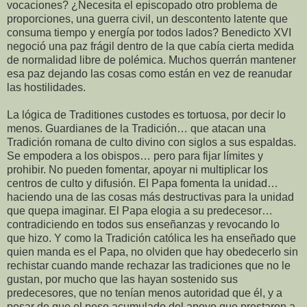
vocaciones? ¿Necesita el episcopado otro problema de
proporciones, una guerra civil, un descontento latente que
consuma tiempo y energía por todos lados? Benedicto XVI
negoció una paz frágil dentro de la que cabía cierta medida
de normalidad libre de polémica. Muchos querrán mantener
esa paz dejando las cosas como están en vez de reanudar
las hostilidades.
La lógica de Traditiones custodes es tortuosa, por decir lo
menos. Guardianes de la Tradición… que atacan una
Tradición romana de culto divino con siglos a sus espaldas.
Se empodera a los obispos… pero para fijar límites y
prohibir. No pueden fomentar, apoyar ni multiplicar los
centros de culto y difusión. El Papa fomenta la unidad…
haciendo una de las cosas más destructivas para la unidad
que quepa imaginar. El Papa elogia a su predecesor…
contradiciendo en todos sus enseñanzas y revocando lo
que hizo. Y como la Tradición católica les ha enseñado que
quien manda es el Papa, no olviden que hay obedecerlo sin
rechistar cuando mande rechazar las tradiciones que no le
gustan, por mucho que las hayan sostenido sus
predecesores, que no tenían menos autoridad que él, y a
pesar de que el peso acumulado del apoyo que prestaron a