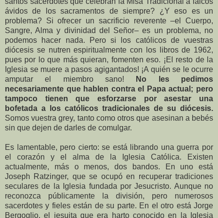
santos sacerdotes que celebran la Misa Tradicional a laicos
ávidos de los sacramentos de siempre? ¿Y eso es un
problema? Si ofrecer un sacrificio reverente –el Cuerpo,
Sangre, Alma y divinidad del Señor– es un problema, no
podemos hacer nada. Pero si los católicos de vuestras
diócesis se nutren espiritualmente con los libros de 1962,
pues por lo que más quieran, fomenten eso. ¡El resto de la
Iglesia se muere a pasos agigantados! ¡A quién se le ocurre
amputar el miembro sano!
No les pedimos
necesariamente que hablen contra el Papa actual; pero
tampoco tienen que esforzarse por asestar una
bofetada a los católicos tradicionales de su diócesis.
Somos vuestra grey, tanto como otros que asesinan a bebés
sin que dejen de darles de comulgar.
Es lamentable, pero cierto: se está librando una guerra por
el corazón y el alma de la Iglesia Católica. Existen
actualmente, más o menos, dos bandos. En uno está
Joseph Ratzinger, que se ocupó en recuperar tradiciones
seculares de la Iglesia fundada por Jesucristo. Aunque no
reconozca públicamente la división, pero numerosos
sacerdotes y fieles están de su parte. En el otro está Jorge
Bergoglio, el jesuita que era harto conocido en la Iglesia