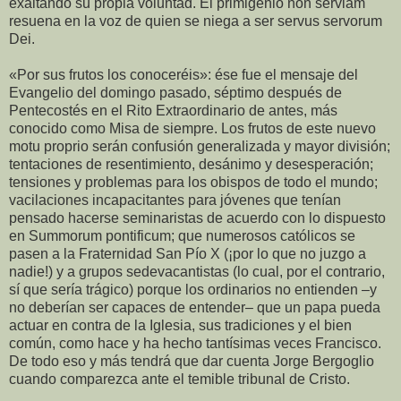
exaltando su propia voluntad. El primigenio non serviam
resuena en la voz de quien se niega a ser servus servorum
Dei.
«Por sus frutos los conoceréis»: ése fue el mensaje del
Evangelio del domingo pasado, séptimo después de
Pentecostés en el Rito Extraordinario de antes, más
conocido como Misa de siempre. Los frutos de este nuevo
motu proprio serán confusión generalizada y mayor división;
tentaciones de resentimiento, desánimo y desesperación;
tensiones y problemas para los obispos de todo el mundo;
vacilaciones incapacitantes para jóvenes que tenían
pensado hacerse seminaristas de acuerdo con lo dispuesto
en Summorum pontificum; que numerosos católicos se
pasen a la Fraternidad San Pío X (¡por lo que no juzgo a
nadie!) y a grupos sedevacantistas (lo cual, por el contrario,
sí que sería trágico) porque los ordinarios no entienden –y
no deberían ser capaces de entender– que un papa pueda
actuar en contra de la Iglesia, sus tradiciones y el bien
común, como hace y ha hecho tantísimas veces Francisco.
De todo eso y más tendrá que dar cuenta Jorge Bergoglio
cuando comparezca ante el temible tribunal de Cristo.