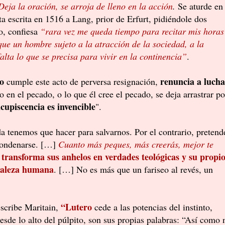
Deja la oración, se arroja de lleno en la acción
.
Se aturde en
a escrita en 1516 a Lang, prior de Erfurt, pidiéndole dos
o, confiesa
“rara vez me queda tiempo para recitar mis horas
ue un hombre sujeto a la atracción de la sociedad, a la
lta lo que se precisa para vivir en la continencia”
.
o
renuncia a lucha
cumple este acto de perversa resignación,
 en el pecado, o lo que él cree el pecado, se deja arrastrar po
ncupiscencia es invencible
".
da tenemos que hacer para salvarnos. Por el contrario, pretend
 condenarse. […]
Cuanto más peques, más creerás, mejor te
transforma sus anhelos en verdades teológicas y su propi
,
uraleza humana
. […] No es más que un fariseo al revés, un
“Lutero
escribe Maritain,
cede a las potencias del instinto,
esde lo alto del púlpito, son sus propias palabras: “Así como 