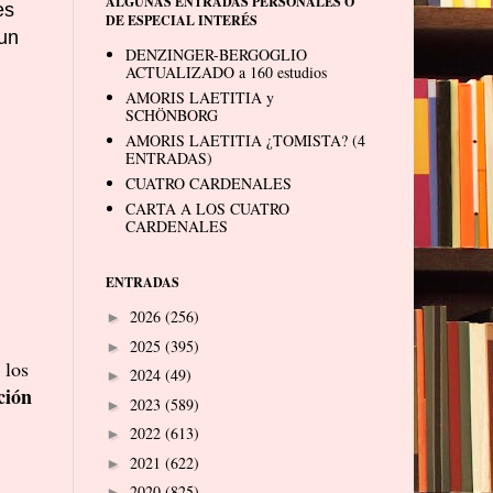
ALGUNAS ENTRADAS PERSONALES O
es
DE ESPECIAL INTERÉS
 un
DENZINGER-BERGOGLIO
ACTUALIZADO a 160 estudios
AMORIS LAETITIA y
SCHÖNBORG
AMORIS LAETITIA ¿TOMISTA? (4
ENTRADAS)
CUATRO CARDENALES
CARTA A LOS CUATRO
CARDENALES
ENTRADAS
2026
(256)
►
2025
(395)
►
 los
2024
(49)
►
ción
2023
(589)
►
2022
(613)
►
2021
(622)
►
2020
(825)
►