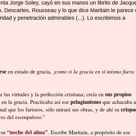
uenta
Jorge Soley
, cayó en sus manos un librito de Jacqu
ro, Descartes, Rousseau y lo que dice Maritain le parece
aridad y penetración admirables (...). Lo escribimos a
:
rse
en estado de gracia,
¡como si la gracia en sí misma fuera
sus propios
 las virtudes y la perfección cristiana; creía en
pelagianismo
en la gracia. Practicaba así ese
que achacaba a
crispa
ual que los fariseos, sólo mirará sus obras, y de ahí su
res del escrupuloso.”
“noche del alma”
 su
. Escribe Maritain, a propósito de ese