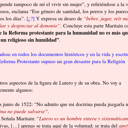
pende tampoco de mí el vivir sin mujer”, y refiriéndose a la 
iosos, exclama “Ese género de santidad, los perros y los puerc
os los días”.
[¿?]
Y expresa su deseo de
“beber, jugar, reír m
iar y despreciar al demonio”
. Concluye esta parte Maritain c
ue la Reforma protestante para la humanidad no es más qu
 un religioso sin humildad”
.
ndose en todos los documentos históricos y en la vida y escrit
Reforma Protestante supuso un gran desastre para la Religión
otros aspectos de la figura de Lutero y de su obra. No voy a
evemente algunos:
en junio de 1522: “No admito que mi doctrina pueda juzgarla n
ina no puede salvarse
”
.
. Señala Maritain: “
Lutero es un hombre entera y sistemática
ivas, […] apenas se trata aquí de la voluntad; se trata del
apet