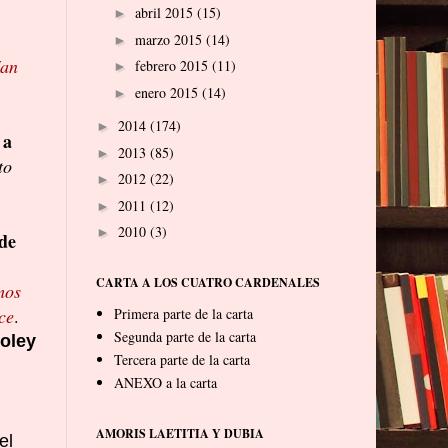
abril 2015
(15)
►
marzo 2015
(14)
►
ían
febrero 2015
(11)
►
enero 2015
(14)
►
2014
(174)
►
 a
2013
(85)
►
to
2012
(22)
►
2011
(12)
►
2010
(3)
►
 de
CARTA A LOS CUATRO CARDENALES
mos
ce
.
Primera parte de la carta
Segunda parte de la carta
oley
Tercera parte de la carta
ANEXO a la carta
AMORIS LAETITIA Y DUBIA
el