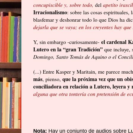
concupiscible y, sobre todo,
del
apetito irasci
Irracionalismo
: sobre las cosas espirituales,
blasfemar y deshonrar todo lo que Dios ha di
dejarla que se vaya; en los creyentes hay que
el cardenal K
Y, sin embargo -curiosamente-
Lutero en la “gran Tradición”
que incluye, 
Domingo, Santo Tomás de Aquino o el Concili
(...) Entre Kasper y Maritain, me parece muc
más
que la próxima vez que un obi
, pienso,
conciliadora en relación a Lutero, leyera y 
alguna que otra tontería con pretensión de e
Nota:
Hay un conjunto de audios sobre Lu