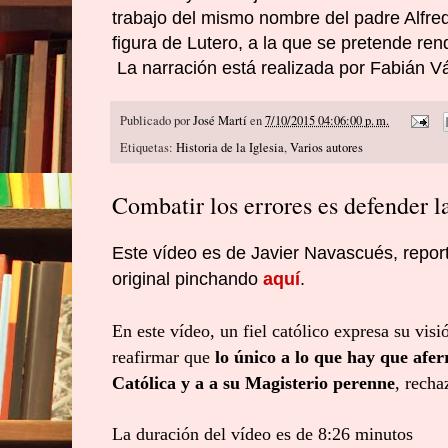
trabajo del mismo nombre del padre Alfr
figura de Lutero, a la que se pretende ren
La narración está realizada por Fabián V
Publicado por
José Martí
en
7/10/2015 04:06:00 p. m.
Etiquetas:
Historia de la Iglesia
,
Varios autores
Combatir los errores es defender l
Este vídeo es de Javier Navascués, repor
original pinchando
aquí
.
En este vídeo, un fiel católico expresa su visi
reafirmar que
lo único a lo que hay que afer
Católica y a a su Magisterio perenne
, recha
La duración del vídeo es de 8:26 minutos