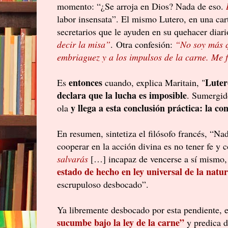
momento: “¿Se arroja en Dios? Nada de eso.
labor insensata”. El mismo Lutero, en una cart
secretarios que le ayuden en su quehacer diari
decir la misa”
. Otra confesión:
“No soy más q
embriaguez y a los impulsos de la carne. Me fa
entonces
Luter
Es
cuando, explica Maritain, "
declara que la lucha es imposible
. Sumergido
y llega a esta conclusión práctica: la co
ola
En resumen, sintetiza el filósofo francés, “Na
cooperar en la acción divina es no tener fe y
salvarás
[…] incapaz de vencerse a sí mismo
estado de hecho en ley universal de la nat
escrupuloso desbocado”.
Ya libremente desbocado por esta pendiente, 
sucumbe bajo la ley de la carne”
y predica d