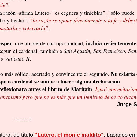
ble”
.
 la razón -afirma Lutero- “es ceguera y tinieblas”, “sólo puede
cho y hecho”;
“la razón se opone directamente a la fe y deber
 matarla y enterrarla”
.
asper
incluía recientemente
, que no pierde una oportunidad,
según el cardenal, también a
San Agustín, San Francisco, San
o Vaticano II
.
No estaría
ho más sólido, acertado y convincente el segundo.
spo o cardenal se anime a hacer alguna declaración
reflexionara antes el librito de Maritain
.
Igual nos evitaría
cumenismo pero que no es más que un irenismo de corto alcan
Jorge S
---------
tero,
de título
"Lutero, el monje maldito"
, basados en 