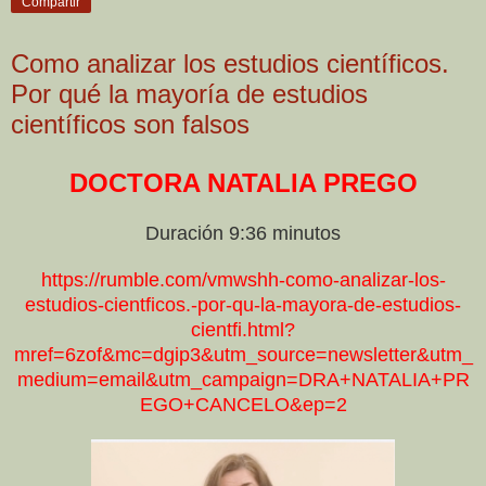
Compartir
Como analizar los estudios científicos.
Por qué la mayoría de estudios
científicos son falsos
DOCTORA NATALIA PREGO
Duración 9:36 minutos
https://rumble.com/vmwshh-como-analizar-los-
estudios-cientficos.-por-qu-la-mayora-de-estudios-
cientfi.html?
mref=6zof&mc=dgip3&utm_source=newsletter&utm_
medium=email&utm_campaign=DRA+NATALIA+PR
EGO+CANCELO&ep=2