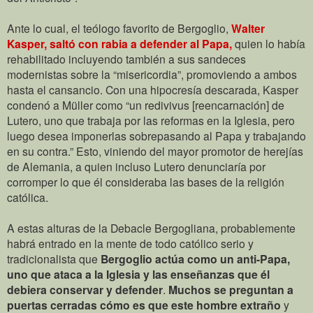
Ante lo cual, el teólogo favorito de Bergoglio,
Walter
Kasper, saltó con rabia a defender al Papa,
quien lo había
rehabilitado incluyendo también a sus sandeces
modernistas sobre la “misericordia”, promoviendo a ambos
hasta el cansancio. Con una hipocresía descarada, Kasper
condenó a Müller como “un redivivus [reencarnación] de
Lutero, uno que trabaja por las reformas en la Iglesia, pero
luego desea imponerlas sobrepasando al Papa y trabajando
en su contra.” Esto, viniendo del mayor promotor de herejías
de Alemania, a quien incluso Lutero denunciaría por
corromper lo que él consideraba las bases de la religión
católica.
A estas alturas de la Debacle Bergogliana, probablemente
habrá entrado en la mente de todo católico serio y
tradicionalista que
Bergoglio actúa como un anti-Papa,
uno que ataca a la Iglesia y las enseñanzas que él
debiera conservar y defender
.
Muchos se preguntan a
puertas cerradas cómo es que este hombre extraño
y