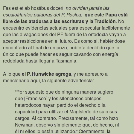
Fas est et ab hostibus doceri:
no olviden jamás las
escalofriantes palabras del P. Rosica:
que este Papa está
libre de las ataduras a las escrituras y la Tradición
. No
encuentro evidencias actuales para especular factiblemente
que las divagaciones del PF fuera de la ortodoxia vayan a
aceptar restricciones en el futuro. Es como si, habiéndose
encontrado al final de un pozo, hubiera decidido que lo
único que puede hacer es seguir cavando con energía
redoblada hasta llegar a Tasmania.
A lo que
el P. Hunwicke agrega
, y me apresuro a
mencionarlo aquí, la siguiente advertencia:
“Por supuesto que de ninguna manera sugiero
que [Francisco] y los silenciosos obispos
heterodoxos hayan perdido el derecho o la
capacidad para utilizar el Magisterio de su o sus
cargos. Al contrario. Precisamente, tal como hizo
Newman, observo simplemente que, de hecho, ni
él ni ellos lo están utilizando.” Ciertamente,
la