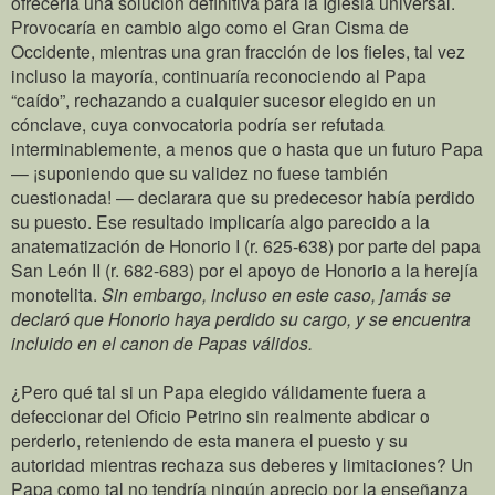
ofrecería una solución definitiva para la Iglesia universal.
Provocaría en cambio algo como el Gran Cisma de
Occidente, mientras una gran fracción de los fieles, tal vez
incluso la mayoría, continuaría reconociendo al Papa
“caído”, rechazando a cualquier sucesor elegido en un
cónclave, cuya convocatoria podría ser refutada
interminablemente, a menos que o hasta que un futuro Papa
— ¡suponiendo que su validez no fuese también
cuestionada! — declarara que su predecesor había perdido
su puesto. Ese resultado implicaría algo parecido a la
anatematización de Honorio I (r. 625-638) por parte del papa
San León II (r. 682-683) por el apoyo de Honorio a la herejía
monotelita.
Sin embargo, incluso en este caso, jamás se
declaró que Honorio haya perdido su cargo, y se encuentra
incluido en el canon de Papas válidos.
¿Pero qué tal si un Papa elegido válidamente fuera a
defeccionar del Oficio Petrino sin realmente abdicar o
perderlo, reteniendo de esta manera el puesto y su
autoridad mientras rechaza sus deberes y limitaciones? Un
Papa como tal no tendría ningún aprecio por la enseñanza