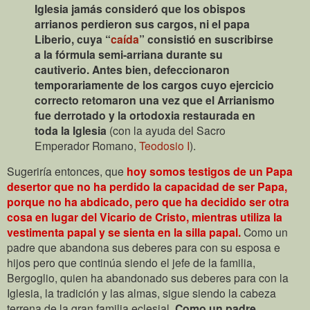
Iglesia jamás consideró que los obispos
arrianos perdieron sus cargos, ni el papa
Liberio, cuya “
caída
” consistió en suscribirse
a la fórmula semi-arriana durante su
cautiverio. Antes bien, defeccionaron
temporariamente de los cargos cuyo ejercicio
correcto retomaron una vez que el Arrianismo
fue derrotado y la ortodoxia restaurada en
toda la Iglesia
(con la ayuda del Sacro
Emperador Romano,
Teodosio I
).
Sugeriría entonces, que
hoy somos testigos de un Papa
desertor que no ha perdido la capacidad de ser Papa,
porque no ha abdicado, pero que ha decidido ser otra
cosa en lugar del Vicario de Cristo, mientras utiliza la
vestimenta papal y se sienta en la silla papal.
Como un
padre que abandona sus deberes para con su esposa e
hijos pero que continúa siendo el jefe de la familia,
Bergoglio, quien ha abandonado sus deberes para con la
Iglesia, la tradición y las almas, sigue siendo la cabeza
terrena de la gran familia eclesial.
Como un padre