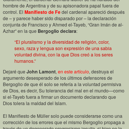
hombre de Argentina y de su apisonadora papal fuera de
control. El
Manifiesto de Fe
del cardenal apareció después
de – y parece haber sido disparado por – la declaración
conjunta de Francisco y Ahmed el-Tayeb, “Gran Imán de al-
Azhar” en la que
Bergoglio declara
:
“El pluralismo y la diversidad de religión, color,
sexo, raza y lengua son expresión de una sabia
voluntad divina, con la que Dios creó a los seres
humanos.”
Dejaré que
John Lamont
,
en este artículo
, destruya el
argumento desesperado de los últimos defensores de
Bergoglio de que él solo se refería a la voluntad permisiva
de Dios, es decir, Su tolerancia del mal en el mundo—como
si el-Tayeb fuera a firmar un documento declarando que
Dios tolera la maldad del Islam.
El Manifiesto de Müller solo puede considerarse como una
corrección de los errores que el mismo Bergoglio propaga a
través de un degenerado progresismo jesuita, si bien no lo