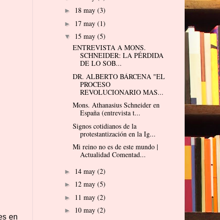
18 may
(3)
►
17 may
(1)
►
15 may
(5)
▼
ENTREVISTA A MONS.
SCHNEIDER: LA PÉRDIDA
DE LO SOB...
DR. ALBERTO BÁRCENA "EL
PROCESO
REVOLUCIONARIO MAS...
Mons. Athanasius Schneider en
España (entrevista t...
Signos cotidianos de la
protestantización en la Ig...
Mi reino no es de este mundo |
Actualidad Comentad...
14 may
(2)
►
12 may
(5)
►
11 may
(2)
►
10 may
(2)
►
es en