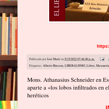
https
Publicado por
José Martí
en
5/15/2022 07:46:00 p. m.
Etiquetas:
Alberto Bárcena
,
LIBERALISMO
,
Libros
,
Masonerí
Mons. Athanasius Schneider en Esp
aparte a «los lobos infiltrados en 
heréticos