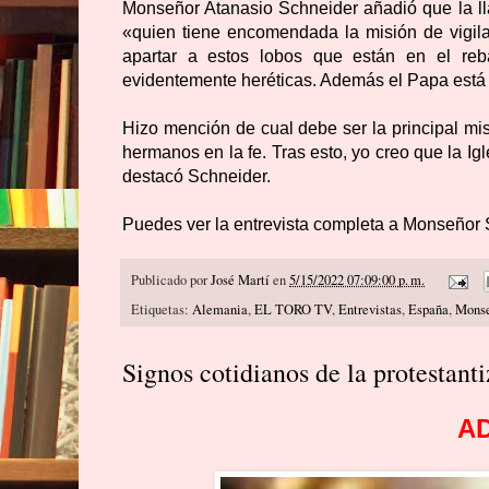
Monseñor Atanasio Schneider añadió que la ll
«quien tiene encomendada la misión de vigilar
apartar a estos lobos que están en el re
evidentemente heréticas. Además el Papa está 
Hizo mención de cual debe ser la principal mis
hermanos en la fe. Tras esto, yo creo que la 
destacó Schneider.
Puedes ver la entrevista completa a Monseñor
Publicado por
José Martí
en
5/15/2022 07:09:00 p. m.
Etiquetas:
Alemania
,
EL TORO TV
,
Entrevistas
,
España
,
Monse
Signos cotidianos de la protestanti
A