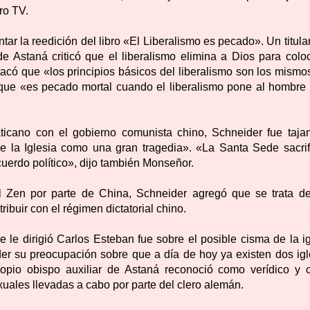
ro TV.
r la reedición del libro «El Liberalismo es pecado». Un titula
de Astaná criticó que el liberalismo elimina a Dios para coloc
có que «los principios básicos del liberalismo son los mismo
que «es pecado mortal cuando el liberalismo pone al hombre 
ticano con el gobierno comunista chino, Schneider fue tajan
de la Iglesia como una gran tragedia». «La Santa Sede sacrif
uerdo político», dijo también Monseñor.
nal Zen por parte de China, Schneider agregó que se trata d
ibuir con el régimen dictatorial chino.
e le dirigió Carlos Esteban fue sobre el posible cisma de la i
er su preocupación sobre que a día de hoy ya existen dos igl
ropio obispo auxiliar de Astaná reconoció como verídico y cr
ales llevadas a cabo por parte del clero alemán.