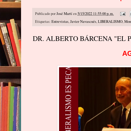
Publicado por
José Martí
en
5/15/2022 11:55:00 p. m.
Etiquetas:
Entrevistas
,
Javier Navascués
,
LIBERALISMO
,
Mons
DR. ALBERTO BÁRCENA "EL
AG