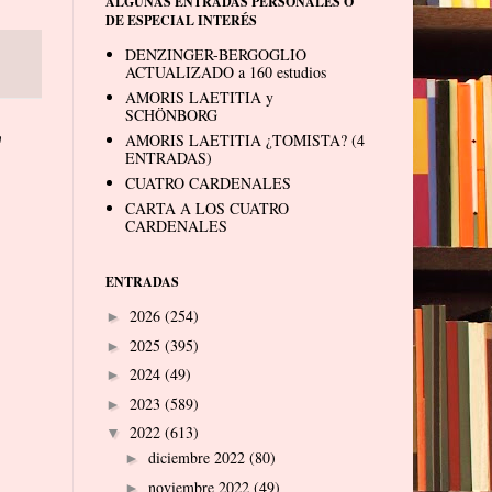
ALGUNAS ENTRADAS PERSONALES O
DE ESPECIAL INTERÉS
DENZINGER-BERGOGLIO
ACTUALIZADO a 160 estudios
AMORIS LAETITIA y
SCHÖNBORG
"
AMORIS LAETITIA ¿TOMISTA? (4
ENTRADAS)
CUATRO CARDENALES
CARTA A LOS CUATRO
CARDENALES
ENTRADAS
2026
(254)
►
2025
(395)
►
2024
(49)
►
2023
(589)
►
2022
(613)
▼
diciembre 2022
(80)
►
noviembre 2022
(49)
►