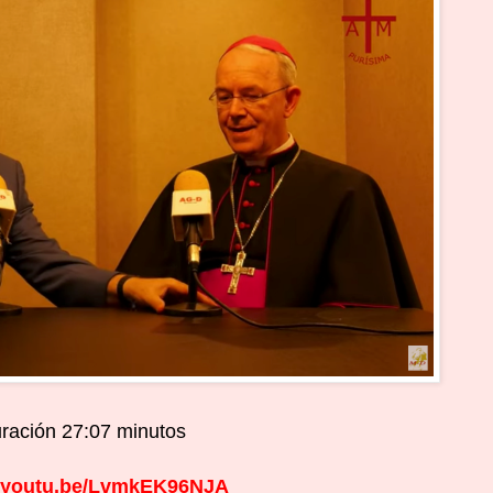
ración 27:07 minutos
//youtu.be/LvmkEK96NJA