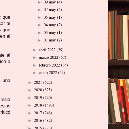
09 may
(4)
►
07 may
(4)
►
05 may
(1)
r, que
►
ar al
04 may
(2)
►
s que
03 may
(1)
►
en el
01 may
(2)
►
abril 2022
(39)
►
te al
marzo 2022
(57)
►
icó a
febrero 2022
(34)
►
enero 2022
(54)
►
e una
2021
(622)
►
2020
(825)
►
2019
(740)
►
glesia
2018
(1493)
►
esias
iticó
2017
(748)
►
2016
(482)
►
2015
(273)
►