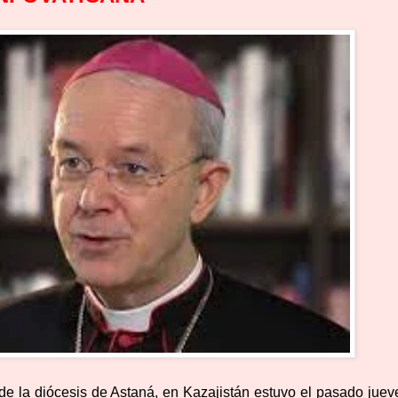
de la diócesis de Astaná, en Kazajistán estuvo el pasado juev