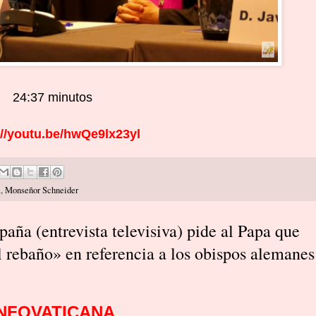
24:37 minutos
://youtu.be/hwQe9lx23yl
a
,
Monseñor Schneider
aña (entrevista televisiva) pide al Papa que
el rebaño» en referencia a los obispos alemanes
INFOVATICANA