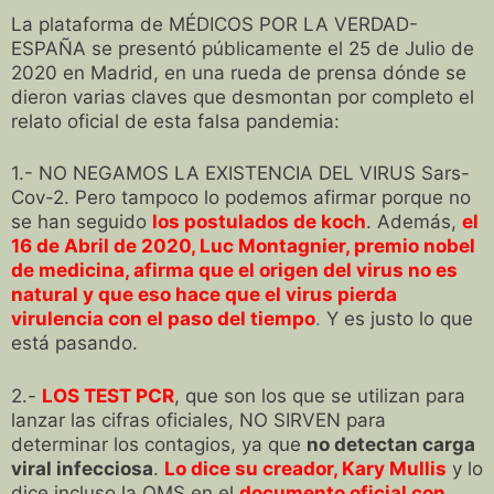
La plataforma de MÉDICOS POR LA VERDAD-
ESPAÑA se presentó públicamente el 25 de Julio de
2020 en Madrid, en una rueda de prensa dónde se
dieron varias claves que desmontan por completo el
relato oficial de esta falsa pandemia:
1.- NO NEGAMOS LA EXISTENCIA DEL VIRUS Sars-
Cov-2. Pero tampoco lo podemos afirmar porque no
se han seguido
los postulados de koch
. Además,
el
16 de Abril de 2020, Luc Montagnier, premio nobel
de medicina, afirma que el origen del virus no es
natural y que eso hace que el virus pierda
virulencia con el paso del tiempo
.
Y es justo lo que
está pasando.
2.-
LOS TEST PCR
, que son los que se utilizan para
lanzar las cifras oficiales, NO SIRVEN para
determinar los contagios, ya que
no detectan carga
viral infecciosa
.
Lo dice su creador, Kary Mullis
y lo
dice incluso la OMS en el
documento oficial con