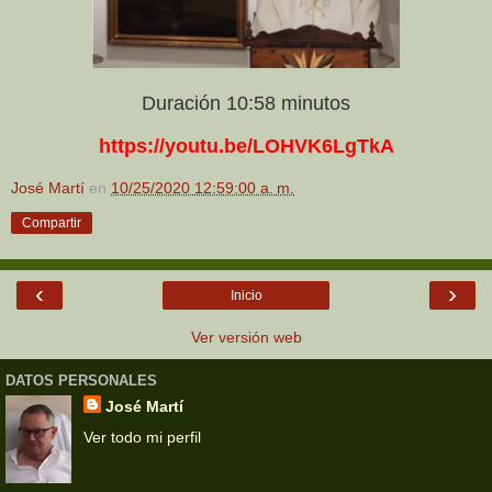
Duración 10:58 minutos
https://youtu.be/LOHVK6LgTkA
José Martí
en
10/25/2020 12:59:00 a. m.
Compartir
‹
›
Inicio
Ver versión web
DATOS PERSONALES
José Martí
Ver todo mi perfil