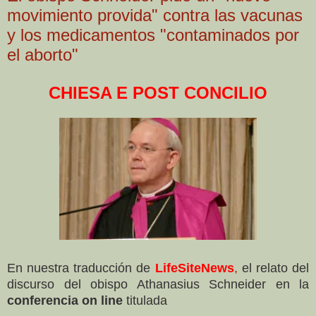
movimiento provida" contra las vacunas
y los medicamentos "contaminados por
el aborto"
CHIESA E POST CONCILIO
En nuestra traducción de
LifeSiteNews
,
el relato del
discurso del obispo Athanasius Schneider en la
conferencia on line
titulada