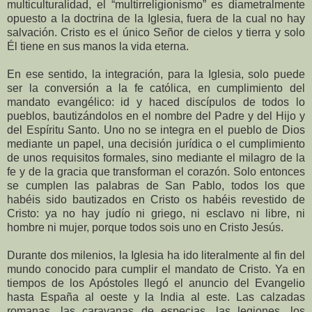
multiculturalidad, el “multirreligionismo” es diametralmente
opuesto a la doctrina de la Iglesia, fuera de la cual no hay
salvación. Cristo es el único Señor de cielos y tierra y solo
Él tiene en sus manos la vida eterna.
En ese sentido, la integración, para la Iglesia, solo puede
ser la conversión a la fe católica, en cumplimiento del
mandato evangélico: id y haced discípulos de todos lo
pueblos, bautizándolos en el nombre del Padre y del Hijo y
del Espíritu Santo. Uno no se integra en el pueblo de Dios
mediante un papel, una decisión jurídica o el cumplimiento
de unos requisitos formales, sino mediante el milagro de la
fe y de la gracia que transforman el corazón. Solo entonces
se cumplen las palabras de San Pablo, todos los que
habéis sido bautizados en Cristo os habéis revestido de
Cristo: ya no hay judío ni griego, ni esclavo ni libre, ni
hombre ni mujer, porque todos sois uno en Cristo Jesús.
Durante dos milenios, la Iglesia ha ido literalmente al fin del
mundo conocido para cumplir el mandato de Cristo. Ya en
tiempos de los Apóstoles llegó el anuncio del Evangelio
hasta España al oeste y la India al este. Las calzadas
romanas, las caravanas de especias, las legiones, los