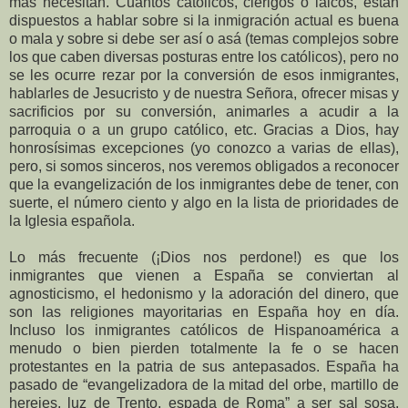
más necesitan. Cuantos católicos, clérigos o laicos, están
dispuestos a hablar sobre si la inmigración actual es buena
o mala y sobre si debe ser así o asá (temas complejos sobre
los que caben diversas posturas entre los católicos), pero no
se les ocurre rezar por la conversión de esos inmigrantes,
hablarles de Jesucristo y de nuestra Señora, ofrecer misas y
sacrificios por su conversión, animarles a acudir a la
parroquia o a un grupo católico, etc. Gracias a Dios, hay
honrosísimas excepciones (yo conozco a varias de ellas),
pero, si somos sinceros, nos veremos obligados a reconocer
que la evangelización de los inmigrantes debe de tener, con
suerte, el número ciento y algo en la lista de prioridades de
la Iglesia española.
Lo más frecuente (¡Dios nos perdone!) es que los
inmigrantes que vienen a España se conviertan al
agnosticismo, el hedonismo y la adoración del dinero, que
son las religiones mayoritarias en España hoy en día.
Incluso los inmigrantes católicos de Hispanoamérica a
menudo o bien pierden totalmente la fe o se hacen
protestantes en la patria de sus antepasados. España ha
pasado de “evangelizadora de la mitad del orbe, martillo de
herejes, luz de Trento, espada de Roma” a ser sal sosa,