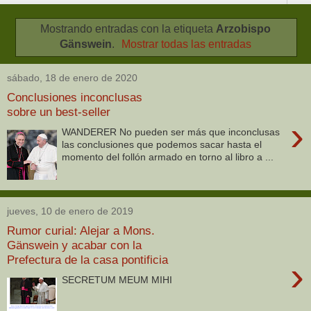
Mostrando entradas con la etiqueta
Arzobispo
Gänswein
.
Mostrar todas las entradas
sábado, 18 de enero de 2020
Conclusiones inconclusas
sobre un best-seller
›
WANDERER No pueden ser más que inconclusas
las conclusiones que podemos sacar hasta el
momento del follón armado en torno al libro a ...
jueves, 10 de enero de 2019
Rumor curial: Alejar a Mons.
Gänswein y acabar con la
Prefectura de la casa pontificia
›
SECRETUM MEUM MIHI