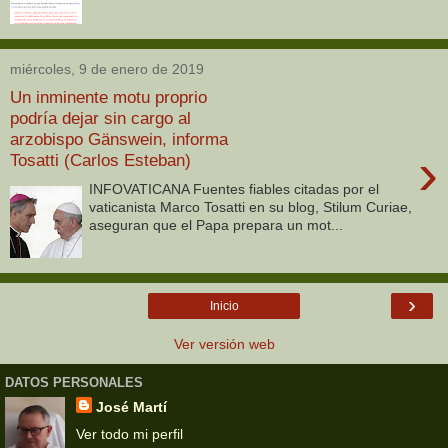
miércoles, 9 de enero de 2019
Un inminente motu proprio
podría dejar sin cargo al
arzobispo Gänswein, informa
›
Tosatti (Carlos Esteban)
INFOVATICANA Fuentes fiables citadas por el
vaticanista Marco Tosatti en su blog, Stilum Curiae,
aseguran que el Papa prepara un mot...
›
Inicio
Ver versión web
DATOS PERSONALES
José Martí
Ver todo mi perfil