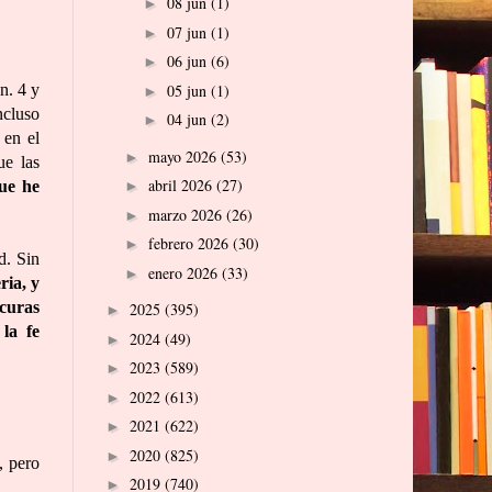
08 jun
(1)
►
07 jun
(1)
►
06 jun
(6)
►
n. 4 y
05 jun
(1)
►
ncluso
04 jun
(2)
►
 en el
mayo 2026
(53)
►
ue las
abril 2026
(27)
que he
►
marzo 2026
(26)
►
febrero 2026
(30)
►
d. Sin
enero 2026
(33)
►
ria, y
 curas
2025
(395)
►
la fe
2024
(49)
►
2023
(589)
►
2022
(613)
►
2021
(622)
►
2020
(825)
►
, pero
2019
(740)
►