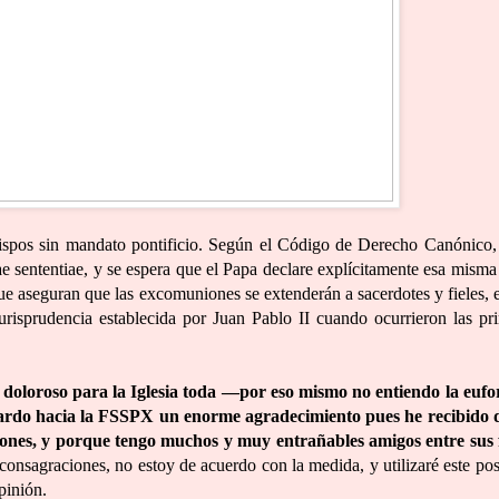
ispos sin mandato pontificio. Según el Código de Derecho Canónico,
 sententiae, y se espera que el Papa declare explícitamente esa misma
ue aseguran que las excomuniones se extenderán a sacerdotes y fieles, 
risprudencia establecida por Juan Pablo II cuando ocurrieron las pr
 doloroso para la Iglesia toda —por eso mismo no entiendo la eufo
ardo hacia la FSSPX un enorme agradecimiento pues he recibido 
ones, y porque tengo muchos y muy entrañables amigos entre sus f
onsagraciones, no estoy de acuerdo con la medida, y utilizaré este pos
pinión.