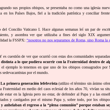
agrando sus propios obispos, se presentaba no como una iglesia nuev
 en los Países Bajos, fiel a la tradición patrística y conciliar frente
go del Concilio Vaticano I. Hace algunas semanas leí un par de escri
miento, y asombra ver que utilizaba a fines del siglo XIX argume
tualidad la FSSPX:
“nosotros no nos separamos de Roma, sino Roma la 
Y es cuestión de ver que ocurrió con estas dos comunidades separadas
a distinta a lo que pudiera ocurrir con la Fraternidad dentro de a
 Y el ejemplo lo tenemos en que uno de los obispos consagrados por
s sedevacantistas por el mundo.
.
La primera generación lefebvrista
(utilizo el término sin ánimo ofen
a Fraternidad en medio del caos eclesial de los años 70, vivían su sit
e estar en la Iglesia pero no estar, de defender al Papa y a las ense
eciados y castigados por el mismo Papa y, sobre todo, por los obispo
ia y anhelaban el regreso a la “plena comunión” porque estaban s