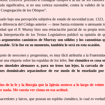
 significativa, si no una certeza razonable, contra la validez de la
 Congregación de los Obispos”.
ado bajo una percepción subjetiva de estado de necesidad (can. 1323, 
 diferencia del Código anterior — tiene fuerza eximente o atenuante i
dad que el P. Murray hizo una retractación parcial de su propia tesis
a Interpretación de los Textos Legislativos publicó su opinión de q
s argumentos canónicos de Murray son sólidos y los canonistas 
able. Si lo fue en su momento, también lo será en esta ocasión.
usto de neocones y progresistas, es muy fácil atribuirla a la Fraternida
r una etiqueta sobre las espaldas de los lefes.
Ser cismático es cosa se
los sinodales alemanes o, para no irnos tan lejos, la carrada de
nes dominicales separándose de ese modo de lo enseñado por 
 de la fe y la liturgia que la Iglesia sostuvo a lo largo de veinte
tar nada. Me cuesta ver cisma en esa actitud.
acerdotes y laicos, que posean un espíritu cismático, lo cual es verdad