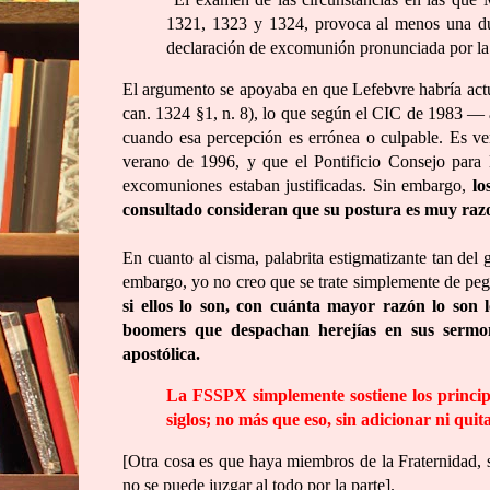
1321, 1323 y 1324, provoca al menos una duda
declaración de excomunión pronunciada por la
El argumento se apoyaba en que Lefebvre habría actu
can. 1324 §1, n. 8), lo que según el CIC de 1983 — a
cuando esa percepción es errónea o culpable. Es ver
verano de 1996, y que el Pontificio Consejo para l
excomuniones estaban justificadas. Sin embargo,
lo
consultado consideran que su postura es muy razon
En cuanto al cisma, palabrita estigmatizante tan del g
embargo, yo no creo que se trate simplemente de pega
si ellos lo son, con cuánta mayor razón lo son 
boomers que despachan herejías en sus sermo
apostólica.
La FSSPX simplemente sostiene los principios
siglos; no más que eso, sin adicionar ni qui
[Otra cosa es que haya miembros de la Fraternidad, s
no se puede juzgar al todo por la parte].