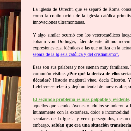
La iglesia de Utrecht, que se separó de Roma cons
como la continuación de la Iglesia católica primitiva
innovaciones ultramontanas.
Y algo similar ocurrió con los veterocatólicos lue
Johann von Döllinger, líder de este último movi
expresiones casi idénticas a las que utiliza en la ac
separa de la Iglesia católica y del cristianismo”.
Esas son sus palabras y nos suenan muy familiares. 
comunión visible.
¿Por qué la deriva de ellos serí
décadas?
Historia magistral vitae, decía Cicerón.
Lefebvre se rebeló y dejó un tendal de nuevos obispo
El segundo problema es más palpable y evidente
aquellos que siendo jóvenes o adultos se unieron a l
íntimamente con la extrañeza, dolor e incomodidad d
seculares de la Iglesia y verse perseguidos, despr
embargo,
sabían que era una situación transitor