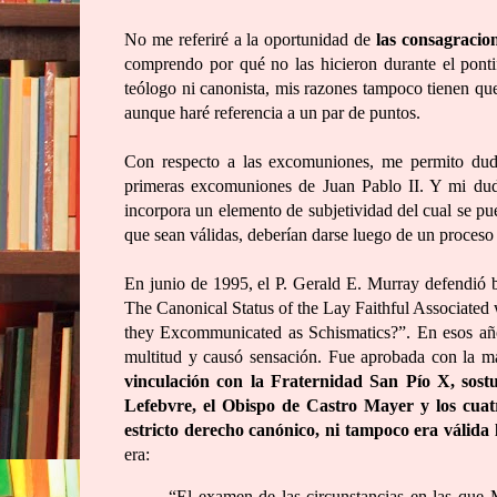
No me referiré a la oportunidad de
las consagracio
comprendo por qué no las hicieron durante el pont
teólogo ni canonista, mis razones tampoco tienen que
aunque haré referencia a un par de puntos.
Con respecto a las excomuniones, me permito dud
primeras excomuniones de Juan Pablo II. Y mi du
incorpora un elemento de subjetividad del cual se pu
que sean válidas, deberían darse luego de un proceso 
En junio de 1995, el P. Gerald E. Murray defendió b
The Canonical Status of the Lay Faithful Associated 
they Excommunicated as Schismatics?”. En esos año
multitud y causó sensación. Fue aprobada con la m
vinculación con la Fraternidad San Pío X, sost
Lefebvre, el Obispo de Castro Mayer y los cuatr
estricto derecho canónico, ni tampoco era válida
era:
“El examen de las circunstancias en las que 