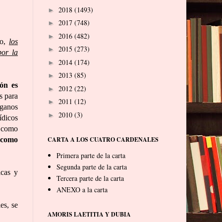
2018
(1493)
►
2017
(748)
►
2016
(482)
►
do,
los
2015
(273)
►
por la
2014
(174)
►
2013
(85)
►
ión es
2012
(22)
►
s para
2011
(12)
►
rganos
2010
(3)
►
ídicos
e como
s como
CARTA A LOS CUATRO CARDENALES
Primera parte de la carta
Segunda parte de la carta
icas y
Tercera parte de la carta
ANEXO a la carta
es, se
AMORIS LAETITIA Y DUBIA