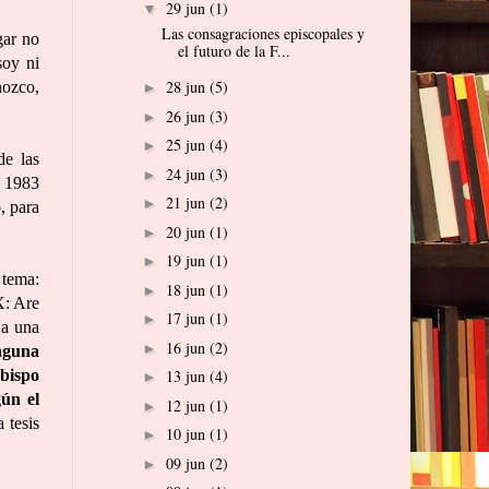
29 jun
(1)
▼
Las consagraciones episcopales y
gar no
el futuro de la F...
oy ni
28 jun
(5)
nozco,
►
26 jun
(3)
►
25 jun
(4)
►
de las
24 jun
(3)
►
e 1983
21 jun
(2)
►
, para
20 jun
(1)
►
19 jun
(1)
►
 tema:
18 jun
(1)
►
X: Are
17 jun
(1)
►
 a una
16 jun
(2)
►
nguna
obispo
13 jun
(4)
►
gún el
12 jun
(1)
►
 tesis
10 jun
(1)
►
09 jun
(2)
►