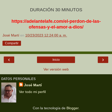
DURACIÓN 30 MINUTOS
https://adelantelafe.com/el-perdon-de-las-
ofensas-y-el-amor-a-dios/
José Martí
en
10/23/2023 12:24:00 a. m.
Compartir
‹
›
Inicio
Ver versión web
DATOS PERSONALES
José Martí
Ver todo mi perfil
Con la tecnología de
Blogger
.