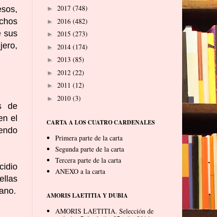
2017
(748)
esos,
►
2016
(482)
echos
►
e sus
2015
(273)
►
jero
,
2014
(174)
►
2013
(85)
►
2012
(22)
►
2011
(12)
►
2010
(3)
►
s de
en el
CARTA A LOS CUATRO CARDENALES
iendo
Primera parte de la carta
Segunda parte de la carta
Tercera parte de la carta
cidio
ANEXO a la carta
ellas
mano.
AMORIS LAETITIA Y DUBIA
AMORIS LAETITIA. Selección de