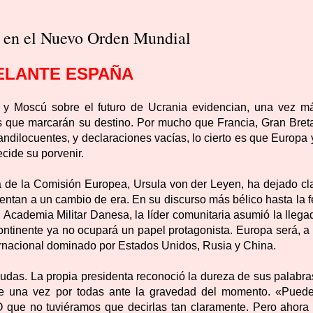
 en el Nuevo Orden Mundial
ELANTE ESPAÑA
 y Moscú sobre el futuro de Ucrania evidencian, una vez má
os que marcarán su destino. Por mucho que Francia, Gran Bret
dilocuentes, y declaraciones vacías, lo cierto es que Europa 
cide su porvenir.
ta de la Comisión Europea, Ursula von der Leyen, ha dejado cla
entan a un cambio de era. En su discurso más bélico hasta la f
Academia Militar Danesa, la líder comunitaria asumió la llega
ntinente ya no ocupará un papel protagonista. Europa será, a p
ternacional dominado por Estados Unidos, Rusia y China.
udas. La propia presidenta reconoció la dureza de sus palabras
de una vez por todas ante la gravedad del momento. «Pued
que no tuviéramos que decirlas tan claramente. Pero ahora 