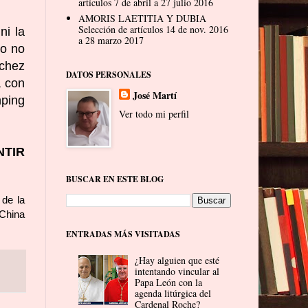
artículos 7 de abril a 27 julio 2016
AMORIS LAETITIA Y DUBIA
Selección de artículos 14 de nov. 2016
ni la
a 28 marzo 2017
do no
nchez
DATOS PERSONALES
a con
José Martí
nping
Ver todo mi perfil
NTIR
BUSCAR EN ESTE BLOG
 de la
 China
ENTRADAS MÁS VISITADAS
¿Hay alguien que esté
intentando vincular al
Papa León con la
agenda litúrgica del
Cardenal Roche?