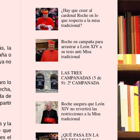
¿Hay que creer al
cardenal Roche en lo
que respecta a la misa
tradicional?
Roche en campaña para
arrastrar a León XIV a
s, la
su tesis anti Misa
aña o
tradicional
ya no
LAS TRES
CAMPANADAS (5 de
9): 2ª CAMPANADA
ro lo
echa,
da de
artir
Roche asegura que León
XIV no revertirá las
restricciones a la Misa
tradicional
 y la
e que
¿QUÉ PASA EN LA
es el
IGLESIA? #127