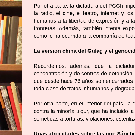
Por otra parte, la dictadura del PCCh imp
la radio, el cine, el teatro, internet y 
humanos a la libertad de expresión y a l
fronteras. Además,
también intenta expo
como le ha ocurrido a la compañía de tea
La versión china del Gulag y el genocid
Recordemos, además, que
la dictad
concentración y de centros de detención,
que desde hace 76 años son encerrados pr
toda clase de tratos inhumanos y degrada
Por otra parte, en el interior del país,
la 
contra la minoría uigur
, que ha incluido l
sometidas a torturas, violaciones, esteril
Unas atrocidades sobre las que Sánch