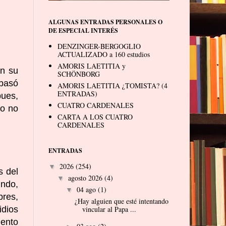
ALGUNAS ENTRADAS PERSONALES O
DE ESPECIAL INTERÉS
DENZINGER-BERGOGLIO
ACTUALIZADO a 160 estudios
AMORIS LAETITIA y
En su
SCHÖNBORG
 pasó
AMORIS LAETITIA ¿TOMISTA? (4
ENTRADAS)
pues,
CUATRO CARDENALES
ro no
CARTA A LOS CUATRO
CARDENALES
ENTRADAS
2026
(254)
▼
s del
agosto 2026
(4)
▼
undo,
04 ago
(1)
▼
bres,
¿Hay alguien que esté intentando
dios
vincular al Papa ...
iento