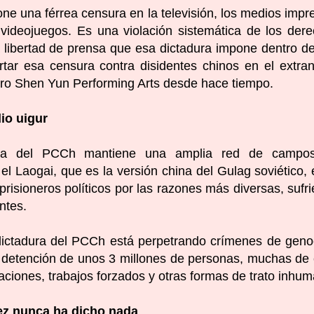
one una férrea censura en la televisión, los medios impr
los videojuegos. Es una violación sistemática de los der
a libertad de prensa que esa dictadura impone dentro d
rtar esa censura contra disidentes chinos en el extran
tro Shen Yun Performing Arts desde hace tiempo.
io uigur
ura del PCCh mantiene una amplia red de campo
 el Laogai
, que es la versión china del Gulag soviético, 
isioneros políticos por las razones más diversas, sufr
ntes.
dictadura del PCCh está perpetrando crímenes de geno
a detención de unos 3 millones de personas, muchas de 
izaciones, trabajos forzados y otras formas de trato inhu
ez nunca ha dicho nada