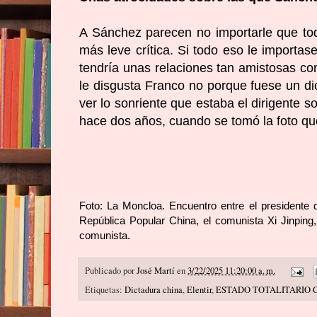
A Sánchez parecen no importarle que tod
más leve crítica. Si todo eso le importas
tendría unas relaciones tan amistosas c
le disgusta Franco no porque fuese un di
ver lo sonriente que estaba el dirigente s
hace dos años, cuando se tomó la foto qu
Foto:
La Moncloa
. Encuentro entre el presidente 
República Popular China, el comunista Xi Jinping
comunista.
Publicado por
José Martí
en
3/22/2025 11:20:00 a. m.
Etiquetas:
Dictadura china
,
Elentir
,
ESTADO TOTALITARIO 