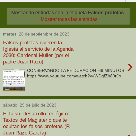
Mostrando entradas con la etiqueta
Falsos profetas
.
Mostrar todas las entradas
martes, 26 de septiembre de 2023
Falsos profetas quieren la
Iglesia al servicio de la Agenda
2030: Cardenal Müller (por el
›
padre Juan Razo)
CONSERVANDO LA FE DURACIÓN: 66 MINUTOS
https://www.youtube.com/watch?v=WDgfZh80rJo
sábado, 29 de julio de 2023
El falso "desarrollo teológico".
Textos del Magisterio que te
ocultan los falsos profetas (P.
Juan Razo García)