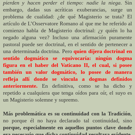
pierden y hacen perder el tiempo: nadie la niega
. Sin
embargo, dadas sus acríticas exuberancias, surge un
problema de cualidad: ¿de qué Magisterio se trata? El
artículo de L’Osservatore Romano al que me he referido al
comienzo habla de Magisterio doctrinal: ¿y quién lo ha
negado alguna vez? Incluso una afirmación puramente
pastoral puede ser doctrinal, en el sentido de pertenecer a
una determinada doctrina. Pero
quien dijera doctrinal en
sentido dogmático se equivocaría: ningún dogma
figura en el haber del Vaticano II, el cual, si posee
también un valor dogmático, lo posee de manera
refleja allí donde se vincula a dogmas definidos
anteriormente.
En definitiva, como se ha dicho y
repetido a cualquiera que tenga oídos para oír, el suyo es
un Magisterio solemne y supremo.
Más problemática es su continuidad con la Tradición
,
no porque él no haya declarado tal continuidad, sino
porque, especialmente en aquellos puntos clave donde
era necesario que dicha continuidad resultara evidente,