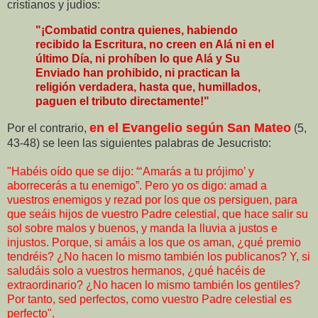
cristianos y judíos:
"¡Combatid contra quienes, habiendo
recibido la Escritura, no creen en Alá ni en el
último Día, ni prohíben lo que Alá y Su
Enviado han prohibido, ni practican la
religión verdadera, hasta que, humillados,
paguen el tributo directamente!"
en el Evangelio según San Mateo
Por el contrario,
(5,
43-48) se leen las siguientes palabras de Jesucristo:
"Habéis oído que se dijo: “‘Amarás a tu prójimo’ y
aborrecerás a tu enemigo”. Pero yo os digo: amad a
vuestros enemigos y rezad por los que os persiguen, para
que seáis hijos de vuestro Padre celestial, que hace salir su
sol sobre malos y buenos, y manda la lluvia a justos e
injustos. Porque, si amáis a los que os aman, ¿qué premio
tendréis? ¿No hacen lo mismo también los publicanos? Y, si
saludáis solo a vuestros hermanos, ¿qué hacéis de
extraordinario? ¿No hacen lo mismo también los gentiles?
Por tanto, sed perfectos, como vuestro Padre celestial es
perfecto".