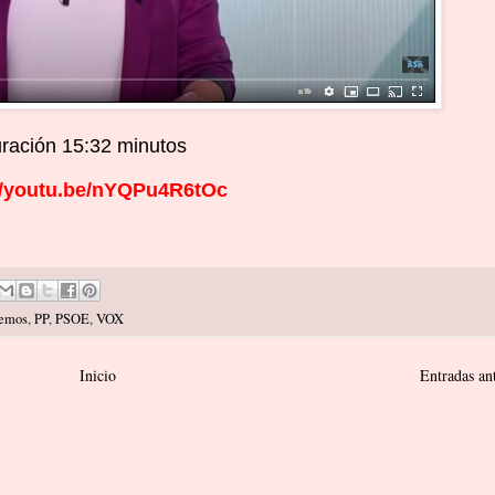
ración 15:32 minutos
//youtu.be/nYQPu4R6tOc
emos
,
PP
,
PSOE
,
VOX
Inicio
Entradas an