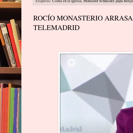
Etiquetas:
Cisma en la Iglesia
,
Monseñor Schneider
,
papa herej
ROCÍO MONASTERIO ARRASA
TELEMADRID