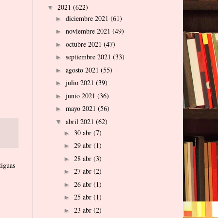
2021
(622)
▼
diciembre 2021
(61)
►
noviembre 2021
(49)
►
octubre 2021
(47)
►
septiembre 2021
(33)
►
agosto 2021
(55)
►
julio 2021
(39)
►
junio 2021
(36)
►
mayo 2021
(56)
►
abril 2021
(62)
▼
30 abr
(7)
►
29 abr
(1)
►
28 abr
(3)
►
tiguas
27 abr
(2)
►
26 abr
(1)
►
25 abr
(1)
►
23 abr
(2)
►