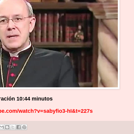
ación 10:44 minutos
be.com/watch?v=sabyfio3-hI&t=227s