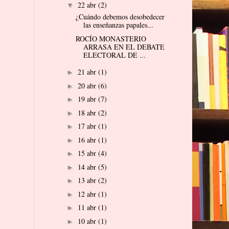
22 abr
(2)
▼
¿Cuándo debemos desobedecer
las enseñanzas papales...
ROCÍO MONASTERIO
ARRASA EN EL DEBATE
ELECTORAL DE ...
21 abr
(1)
►
20 abr
(6)
►
19 abr
(7)
►
18 abr
(2)
►
17 abr
(1)
►
16 abr
(1)
►
15 abr
(4)
►
14 abr
(5)
►
13 abr
(2)
►
12 abr
(1)
►
11 abr
(1)
►
10 abr
(1)
►