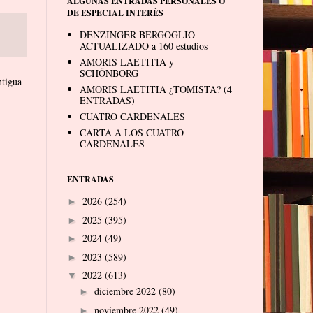
ALGUNAS ENTRADAS PERSONALES O
DE ESPECIAL INTERÉS
DENZINGER-BERGOGLIO
ACTUALIZADO a 160 estudios
AMORIS LAETITIA y
SCHÖNBORG
ntigua
AMORIS LAETITIA ¿TOMISTA? (4
ENTRADAS)
CUATRO CARDENALES
CARTA A LOS CUATRO
CARDENALES
ENTRADAS
2026
(254)
►
2025
(395)
►
2024
(49)
►
2023
(589)
►
2022
(613)
▼
diciembre 2022
(80)
►
noviembre 2022
(49)
►