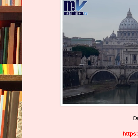
D
https