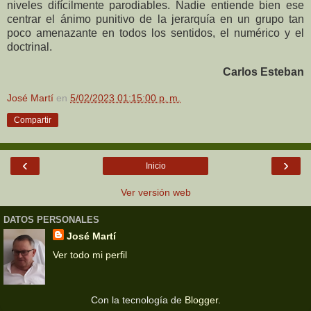
niveles difícilmente parodiables. Nadie entiende bien ese
centrar el ánimo punitivo de la jerarquía en un grupo tan
poco amenazante en todos los sentidos, el numérico y el
doctrinal.
Carlos Esteban
José Martí
en
5/02/2023 01:15:00 p. m.
Compartir
‹
›
Inicio
Ver versión web
DATOS PERSONALES
José Martí
Ver todo mi perfil
Con la tecnología de
Blogger
.