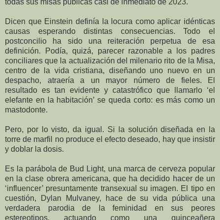
todas sus misas públicas casi de inmediato de 2023.
Dicen que Einstein definía la locura como aplicar idénticas
causas esperando distintas consecuencias. Todo el
postconcilio ha sido una reiteración perpetua de esa
definición. Podía, quizá, parecer razonable a los padres
conciliares que la actualización del milenario rito de la Misa,
centro de la vida cristiana, diseñando uno nuevo en un
despacho, atraería a un mayor número de fieles. El
resultado es tan evidente y catastrófico que llamarlo ‘el
elefante en la habitación’ se queda corto: es más como un
mastodonte.
Pero, por lo visto, da igual. Si la solución diseñada en la
torre de marfil no produce el efecto deseado, hay que insistir
y doblar la dosis.
Es la parábola de Bud Light, una marca de cerveza popular
en la clase obrera americana, que ha decidido hacer de un
‘influencer’ presuntamente transexual su imagen. El tipo en
cuestión, Dylan Mulvaney, hace de su vida pública una
verdadera parodia de la feminidad en sus peores
estereotipos, actuando como una quinceañera