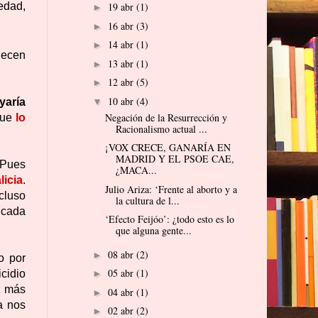
 edad
,
19 abr
(1)
►
16 abr
(3)
►
14 abr
(1)
►
lecen
13 abr
(1)
►
12 abr
(5)
►
10 abr
(4)
yaría
▼
Negación de la Resurrección y
que
lo
Racionalismo actual ...
¡VOX CRECE, GANARÍA EN
MADRID Y EL PSOE CAE,
 Pues
¿MACA...
icia
.
Julio Ariza: ‘Frente al aborto y a
cluso
la cultura de l...
 cada
‘Efecto Feijóo’: ¿todo esto es lo
que alguna gente...
08 abr
(2)
►
o por
05 abr
(1)
cidio
►
z más
04 abr
(1)
►
a nos
02 abr
(2)
►