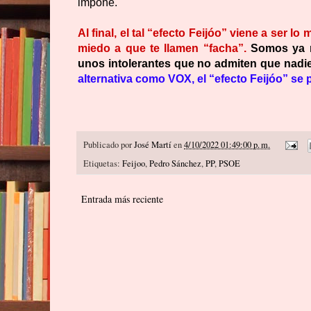
impone.
Al final, el tal “efecto Feijóo” viene a ser 
miedo a que te llamen “facha”.
Somos ya m
unos intolerantes que no admiten que nadie 
alternativa como VOX, el “efecto Feijóo” se 
Publicado por
José Martí
en
4/10/2022 01:49:00 p. m.
Etiquetas:
Feijoo
,
Pedro Sánchez
,
PP
,
PSOE
Entrada más reciente