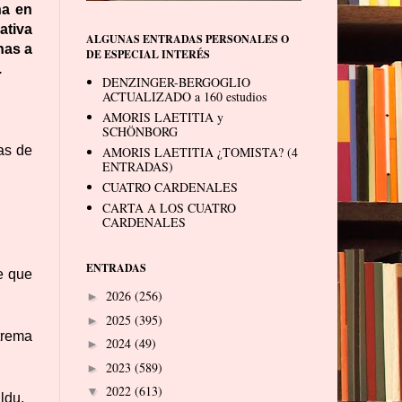
ha en
ativa
ALGUNAS ENTRADAS PERSONALES O
nas a
DE ESPECIAL INTERÉS
.
DENZINGER-BERGOGLIO
ACTUALIZADO a 160 estudios
AMORIS LAETITIA y
SCHÖNBORG
as de
AMORIS LAETITIA ¿TOMISTA? (4
ENTRADAS)
CUATRO CARDENALES
CARTA A LOS CUATRO
CARDENALES
ENTRADAS
e que
2026
(256)
►
2025
(395)
►
trema
2024
(49)
►
2023
(589)
►
2022
(613)
▼
ldu.