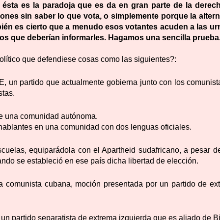
ésta es la paradoja que es da en gran parte de la derec
nes sin saber lo que vota, o simplemente porque la altern
ambién es cierto que a menudo esos votantes acuden a las ur
os que deberían informarles. Hagamos una sencilla prueba
n político que defendiese cosas como las siguientes?:
OE
, un partido que actualmente gobierna junto con los comunist
stas.
e una comunidad autónoma.
hablantes
en una comunidad con dos lenguas oficiales.
scuelas
, equiparádola con el Apartheid sudafricano, a pesar d
ndo se estableció en ese país dicha libertad de elección.
ra comunista cubana
, moción presentada por un partido de ex
 un partido separatista de extrema izquierda
que es aliado de Bi