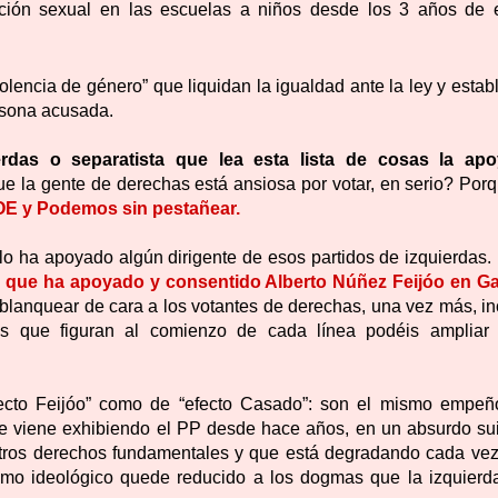
ación sexual en las escuelas a niños desde los 3 años de
iolencia de género”
que liquidan la igualdad ante la ley
y estab
rsona acusada.
rdas o separatista que lea esta lista de cosas la apo
ue la gente de derechas está ansiosa por votar, en serio? Por
OE y Podemos sin pestañear.
o ha apoyado algún dirigente de esos partidos de izquierdas.
que ha apoyado y consentido Alberto Núñez Feijóo en Gal
blanquear de cara a los votantes de derechas, una vez más, in
es que figuran al comienzo de cada línea podéis ampliar
fecto Feijóo” como de “efecto Casado”: son el mismo empeñ
ue viene exhibiendo el PP desde hace años, en un absurdo sui
estros derechos fundamentales y que está degradando cada ve
ismo ideológico quede reducido a los dogmas que la izquierd