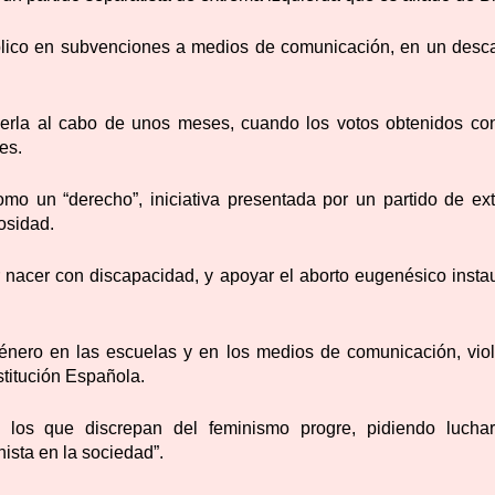
úblico en subvenciones a medios de comunicación
, en un desc
erla al cabo de unos meses
, cuando los votos obtenidos co
es.
como un “derecho”
, iniciativa presentada por un partido de ex
osidad.
r nacer con discapacidad
, y apoyar el aborto eugenésico insta
énero en las escuelas y en los medios de comunicación
, vi
titución Española.
 a los que discrepan del feminismo progre
, pidiendo lucha
hista en la sociedad”.