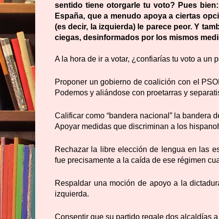
sentido tiene otorgarle tu voto?
Pues bien: 
España, que a menudo apoya a ciertas opcio
(es decir, la izquierda) le parece peor. Y t
ciegas, desinformados por los mismos medi
A la hora de ir a votar, ¿confiarías tu voto a u
Proponer un gobierno de coalición con el PS
Podemos y aliándose con proetarras y separati
Calificar como “bandera nacional”
la bandera d
Apoyar medidas que discriminan a los hispano
Rechazar la libre elección de lengua en las e
fue precisamente a la caída de ese régimen cua
Respaldar una moción de apoyo a la dictadu
izquierda.
Consentir que su partido regale dos alcaldías a