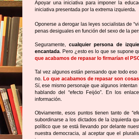
Apoyar una iniciativa para imponer la educ
iniciativa presentada por la extrema izquierda.
Oponerse a derogar las leyes socialistas de “v
penas desiguales en función del sexo de la pe
Seguramente,
cualquier persona de izquie
encantada
. Pero ¿esto es lo que se supone q
que acabamos de repasar lo firmarían el PS
Tal vez algunos están pensando que todo eso l
no.
Lo que acabamos de repasar son cosas 
Sí, ese mismo personaje que algunos intentan 
hablando del “efecto Feijóo”
. En los enlac
información.
Obviamente, esos puntos tienen tanto de “e
subordinarse a los dictados de la izquierda q
político que se está llevando por delante nu
nuestra democracia, al aceptar que el plural