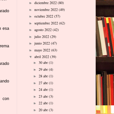
diciembre 2022
(80)
►
noviembre 2022
(49)
►
arado
octubre 2022
(57)
►
septiembre 2022
(62)
►
n esa
agosto 2022
(42)
►
julio 2022
(29)
►
junio 2022
(47)
►
trema
mayo 2022
(63)
►
abril 2022
(39)
▼
30 abr
(1)
►
urado
29 abr
(4)
►
28 abr
(1)
►
olando
27 abr
(1)
►
24 abr
(1)
►
23 abr
(3)
►
r con
22 abr
(1)
►
20 abr
(3)
►