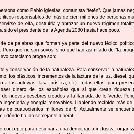
persona como Pablo Iglesias; comunista “fetén”. Que jamás ne
 políticos responsables de más de cien millones de personas mu
rvirse de ella, destruirla y abrazar un nuevo régimen totalita
 sido el presidente de la Agenda 2030 hasta hace poco.
rie de palabras que forman ya parte del nuevo léxico polític
. Pero que no son suyos, sino que han asimilado de “la progr
nuevo catecismo progre son:
eto y conservación de la naturaleza. Para conservar la natural
 los plásticos, incrementos de la factura de la luz, diesel, q
o a las autovías, tasa turística, etc). Todas ellas, para preser
traer dinero de los españoles que sí que crean riqueza 
ón de nuevos pesebres creados a la llamada de lo Verde. Pon
 ingeniería y energía renovables. Habiendo recibido más de
s de cuatrocientos millones de €. Actualmente se encuent
cir dónde ha ido semejante dineral.
te concepto para designar a una democracia inclusiva: organiz