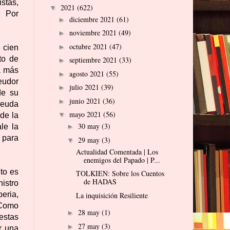
istas,
2021
(622)
▼
. Por
diciembre 2021
(61)
►
noviembre 2021
(49)
►
octubre 2021
(47)
►
 cien
to de
septiembre 2021
(33)
►
a más
agosto 2021
(55)
►
deudor
julio 2021
(39)
►
de su
junio 2021
(36)
►
deuda
mayo 2021
(56)
▼
de la
30 may
(3)
le la
►
 para
29 may
(3)
▼
Actualidad Comentada | Los
enemigos del Papado | P...
to es
TOLKIEN: Sobre los Cuentos
de HADAS
istro
eria,
La inquisición Resiliente
 Como
28 may
(1)
►
estas
27 may
(3)
►
r una