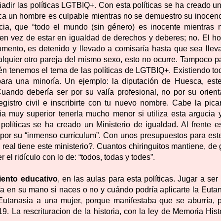
adir las políticas LGTBIQ+. Con esta políticas se ha creado un
tica un hombre es culpable mientras no se demuestro su inocenc
cia, que “todo el mundo (sin género) es inocente mientras 
, en vez de estar en igualdad de derechos y deberes; no. El h
mento, es detenido y llevado a comisaría hasta que sea llev
ualquier otro pareja del mismo sexo, esto no ocurre. Tampoco p
én tenemos el tema de las políticas de LGTBIQ+. Existiendo to
 para una minoría. Un ejemplo: la diputación de Huesca, est
uando debería ser por su valía profesional, no por su orient
registro civil e inscribirte con tu nuevo nombre. Cabe la pica
a muy superior tenerla mucho menor si utiliza esta argucia 
políticas se ha creado un Ministerio de igualdad. Al frente es
a por su “inmenso currículum”. Con unos presupuestos para est
real tiene este ministerio?. Cuantos chiringuitos mantiene, de
l ridículo con lo de: “todos, todas y todes”.
iento educativo
, en las aulas para esta políticas. Jugar a ser
ía en su mano si naces o no y cuándo podría aplicarte la Eutan
utanasia a una mujer, porque manifestaba que se aburría, p
. La rescrituracion de la historia, con la ley de Memoria Hist