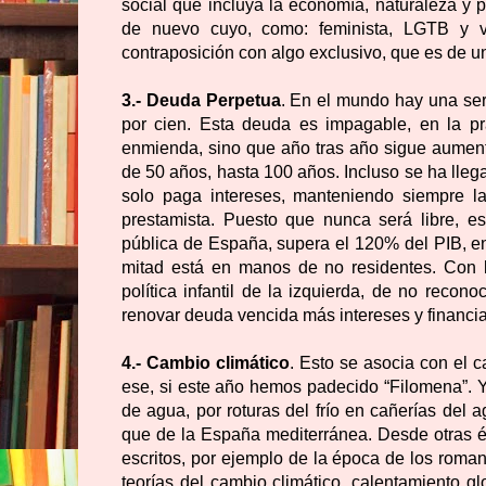
social que incluya la economía, naturaleza y p
de nuevo cuyo, como: feminista, LGTB y v
contraposición con algo exclusivo, que es de u
3.- Deuda Perpetua
. En el mundo hay una ser
por cien. Esta deuda es impagable, en la pr
enmienda, sino que año tras año sigue aume
de 50 años, hasta 100 años. Incluso se ha lleg
solo paga intereses, manteniendo siempre 
prestamista. Puesto que nunca será libre, e
pública de España, supera el 120% del PIB, en
mitad está en manos de no residentes. Con l
política infantil de la izquierda, de no reco
renovar deuda vencida más intereses y financiada
4.- Cambio climático
. Esto se asocia con el 
ese, si este año hemos padecido “Filomena”. Y
de agua, por roturas del frío en cañerías del
que de la España mediterránea. Desde otras 
escritos, por ejemplo de la época de los roma
teorías del cambio climático, calentamiento g