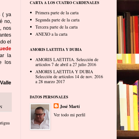
CARTA A LOS CUATRO CARDENALES
Primera parte de la carta
 ( ya
Segunda parte de la carta
é no,
Tercera parte de la carta
, nos
ANEXO a la carta
rantes
ado el
puede
AMORIS LAETITIA Y DUBIA
ar la
AMORIS LAETITIA. Selección de
e los
artículos 7 de abril a 27 julio 2016
AMORIS LAETITIA Y DUBIA
Selección de artículos 14 de nov. 2016
a 28 marzo 2017
Valle
DATOS PERSONALES
José Martí
N
Ver todo mi perfil
ntigua