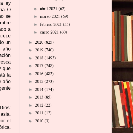
a ley
abril 2021
(62)
►
ia. O
marzo 2021
(69)
no se
►
ombre
febrero 2021
(55)
►
ado a
enero 2021
(60)
►
arece
2020
(825)
►
do un
e año
2019
(740)
►
ación
2018
(1493)
►
resca
2017
(748)
►
y que
2016
(482)
►
tá la
2015
(273)
e año
►
 gente
2014
(174)
►
2013
(85)
►
2012
(22)
►
 Dios:
2011
(12)
►
asia.
2010
(3)
or el
►
órica.