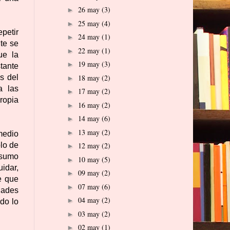
26 may
(3)
►
25 may
(4)
►
epetir
24 may
(1)
►
te se
22 may
(1)
►
ue la
19 may
(3)
►
tante
18 may
(2)
s del
►
a las
17 may
(2)
►
ropia
16 may
(2)
►
14 may
(6)
►
13 may
(2)
►
medio
lo de
12 may
(2)
►
nsumo
10 may
(5)
►
uidar,
09 may
(2)
►
e que
07 may
(6)
►
dades
04 may
(2)
►
do lo
03 may
(2)
►
02 may
(1)
►