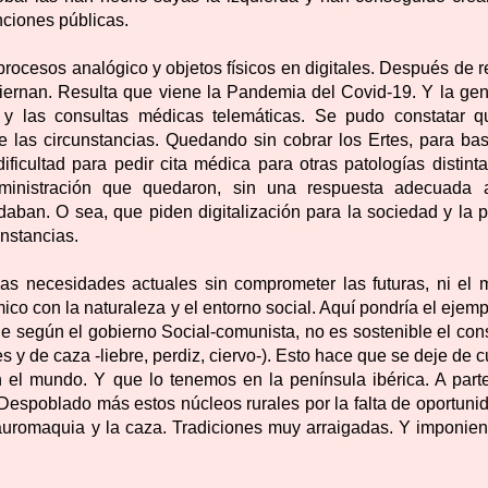
ciones públicas.
procesos analógico y objetos físicos en digitales. Después de r
iernan. Resulta que viene la Pandemia del Covid-19. Y la gen
 y las consultas médicas telemáticas. Se pudo constatar q
de las circunstancias. Quedando sin cobrar los Ertes, para bas
ficultad para pedir cita médica para otras patologías distinta
dministración que quedaron, sin una respuesta adecuada 
ban. O sea, que piden digitalización para la sociedad y la p
unstancias.
 las necesidades actuales sin comprometer las futuras, ni el 
o con la naturaleza y el entorno social. Aquí pondría el ejemp
que según el gobierno Social-comunista, no es sostenible el co
 y de caza -liebre, perdiz, ciervo-). Esto hace que se deje de c
n el mundo. Y que lo tenemos en la península ibérica. A part
 Despoblado más estos núcleos rurales por la falta de oportuni
tauromaquia y la caza. Tradiciones muy arraigadas. Y imponien