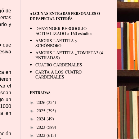
gó de
ALGUNAS ENTRADAS PERSONALES O
ertas
DE ESPECIAL INTERÉS
rio y
DENZINGER-BERGOGLIO
ACTUALIZADO a 160 estudios
AMORIS LAETITIA y
o que
SCHÖNBORG
esiva
AMORIS LAETITIA ¿TOMISTA? (4
ENTRADAS)
CUATRO CARDENALES
CARTA A LOS CUATRO
eza en
CARDENALES
uieren
var el
ENTRADAS
(sean
go un
2026
(254)
►
 1000
2025
(395)
►
ra en
2024
(49)
►
2023
(589)
►
ación
2022
(613)
►