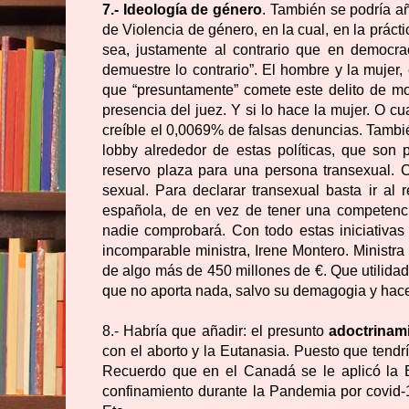
7.- Ideología de género
. También se podría añ
de Violencia de género, en la cual, en la prác
sea, justamente al contrario que en democra
demuestre lo contrario”. El hombre y la mujer
que “presuntamente” comete este delito de mo
presencia del juez. Y si lo hace la mujer. O c
creíble el 0,0069% de falsas denuncias. Tambi
lobby alrededor de estas políticas, que son
reservo plaza para una persona transexual. C
sexual. Para declarar transexual basta ir al 
española, de en vez de tener una competenci
nadie comprobará. Con todo estas iniciativas 
incomparable ministra, Irene Montero. Ministr
de algo más de 450 millones de €. Que utilidad 
que no aporta nada, salvo su demagogia y hacer e
8.- Habría que añadir: el presunto
adoctrinam
con el aborto y la Eutanasia. Puesto que tendr
Recuerdo que en el Canadá se le aplicó la E
confinamiento durante la Pandemia por covid-19