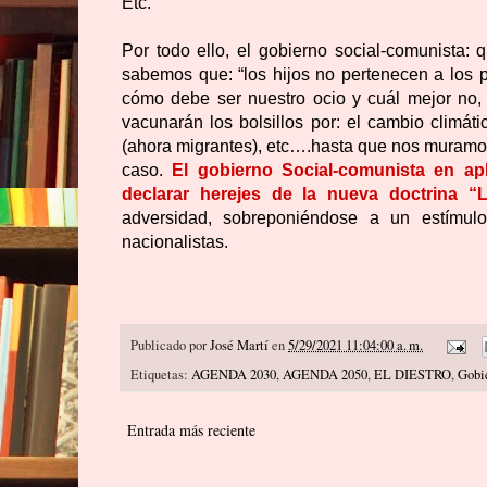
Etc.
Por todo ello, el gobierno social-comunista
sabemos que: “los hijos no pertenecen a los 
cómo debe ser nuestro ocio y cuál mejor no, 
vacunarán los bolsillos por: el cambio climátic
(ahora migrantes), etc….hasta que nos muramos,
caso.
El gobierno Social-comunista en a
declarar herejes de la nueva doctrina “La
adversidad, sobreponiéndose a un estímulo
nacionalistas.
Publicado por
José Martí
en
5/29/2021 11:04:00 a. m.
Etiquetas:
AGENDA 2030
,
AGENDA 2050
,
EL DIESTRO
,
Gobi
Entrada más reciente