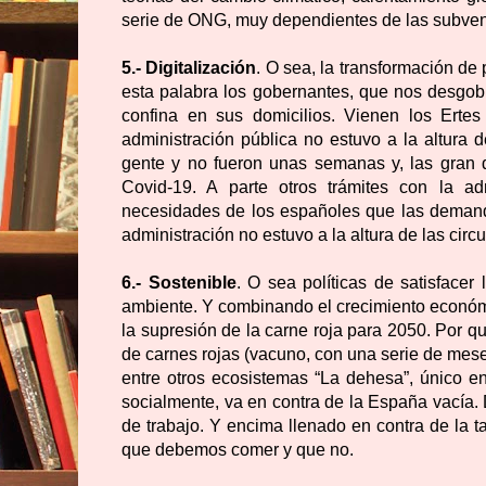
serie de ONG, muy dependientes de las subven
5.- Digitalización
. O sea, la transformación de 
esta palabra los gobernantes, que nos desgob
confina en sus domicilios. Vienen los Ertes
administración pública no estuvo a la altura 
gente y no fueron unas semanas y, las gran di
Covid-19. A parte otros trámites con la a
necesidades de los españoles que las demanda
administración no estuvo a la altura de las circ
6.- Sostenible
. O sea políticas de satisfacer
ambiente. Y combinando el crecimiento económic
la supresión de la carne roja para 2050. Por 
de carnes rojas (vacuno, con una serie de meses
entre otros ecosistemas “La dehesa”, único e
socialmente, va en contra de la España vacía.
de trabajo. Y encima llenado en contra de la 
que debemos comer y que no.