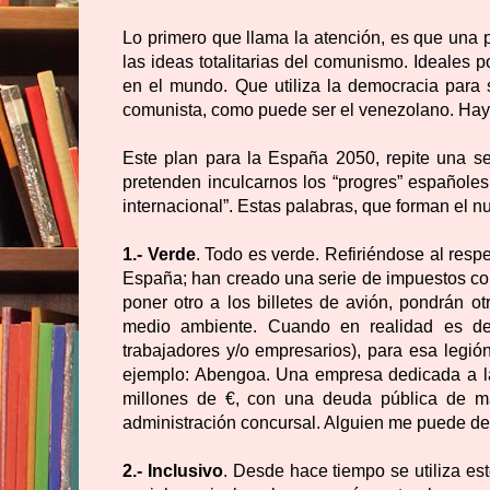
Lo primero que llama la atención, es que una 
las ideas totalitarias del comunismo. Ideales
en el mundo. Que utiliza la democracia para se
comunista, como puede ser el venezolano. Haya
Este plan para la España 2050, repite una se
pretenden inculcarnos los “progres” españoles
internacional”. Estas palabras, que forman el 
1.- Verde
. Todo es verde. Refiriéndose al resp
España; han creado una serie de impuestos como:
poner otro a los billetes de avión, pondrán otr
medio ambiente. Cuando en realidad es de
trabajadores y/o empresarios), para esa legi
ejemplo: Abengoa. Una empresa dedicada a la
millones de €, con una deuda pública de má
administración concursal. Alguien me puede de
2.- Inclusivo
. Desde hace tiempo se utiliza es