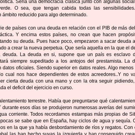
olítica. Sería una democracia clásica junto con algunas social
erde. O sea, que tengan cabida todas las sensibilidades
n ámbito reducido para algo determinado.
ie de países con una deuda en relación con el PIB de más del
áctica. Y encima estos países, no crean que hacen propósi
ntando su deuda. Pues hace poco, empezaron a sacar deuda 
ado a crear la nueva perpetua. Que sería aquella en la que el 
la deuda. La deuda en si, supone que un país es esclavo 
stará siempre supeditado a los antojos del prestamista. La 
 datos oficiales. Siendo superior en datos reales. Algo menos 
o cual nos hace dependientes de estos acreedores..Y no va
nocer cierta deuda con una mano y con la otra seguir pidiendo,
 el deficit del ejercicio en curso.
calentamiento terrestre. Había que preguntarse qué calentamien
 durante esos días se produjeron numerosas averías del sumin
 agua corriente. Todos recordamos estampas más propias de Sib
épocas se sabe que en España, hay ciclos de agua y sequía.
nos en la que ya había desbordamiento de ríos y regatos. Con 
lobal las han hecho suyas la izquierda y han conseguido crea