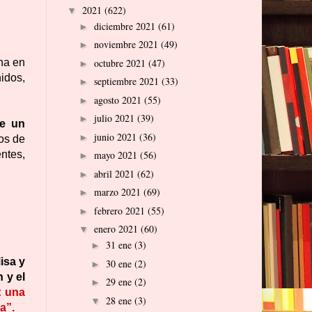
2021
(622)
▼
diciembre 2021
(61)
►
noviembre 2021
(49)
►
octubre 2021
(47)
mna en
►
idos,
septiembre 2021
(33)
►
agosto 2021
(55)
►
julio 2021
(39)
►
te un
junio 2021
(36)
►
los de
entes,
mayo 2021
(56)
►
abril 2021
(62)
►
marzo 2021
(69)
►
febrero 2021
(55)
►
enero 2021
(60)
▼
31 ene
(3)
►
isa y
30 ene
(2)
►
 y el
29 ene
(2)
►
: una
28 ene
(3)
▼
a”.