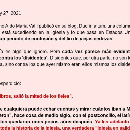
y 27, 2021
iano Aldo Maria Valli publicó en su blog, Duc in altum, una colu
e está sucediendo en la Iglesia y lo que pasa en Estados Un
un periodo de confusión y del fin de viejas certezas.
ía es algo que ignoro. Pero
cada vez parece más eviden
ntra los ‘disidentes’.
Disidentes que, por otra parte, no son 
ma, sino contra los que ayer mismo eran ellos mismos los disid
desperdicio:
ibros, salió la mitad de los fieles”.
ue
cualquiera puede echar cuentas y mirar cuántos iban a M
n”, hace cosa de medio siglo, con el postconcilio, el latín
uántos quedaron unos pocos años después.
Ya les adelanto
a la historia de la Iglesia, una verdadera “Iglesia en salid