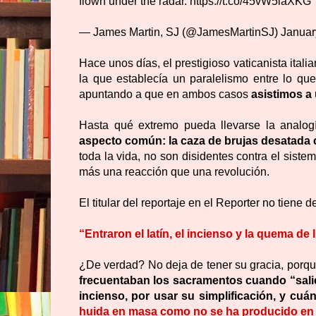
flown under the radar.
https://t.co/45vW5iaXKG
— James Martin, SJ (@JamesMartinSJ)
Januar
Hace unos días, el prestigioso vaticanista ital
la que establecía un paralelismo entre lo qu
apuntando a que en ambos casos
asistimos a 
Hasta qué extremo pueda llevarse la analog
aspecto común: la caza de brujas desatada co
toda la vida, no son disidentes contra el siste
más una reacción que una revolución.
El titular del reportaje en el Reporter no tiene 
“Entraron el latín, el incienso y la quema de l
¿De verdad? No deja de tener su gracia, porq
frecuentaban los sacramentos cuando “saliero
incienso, por usar su simplificación, y c
huida en masa como no se ha producido en tod