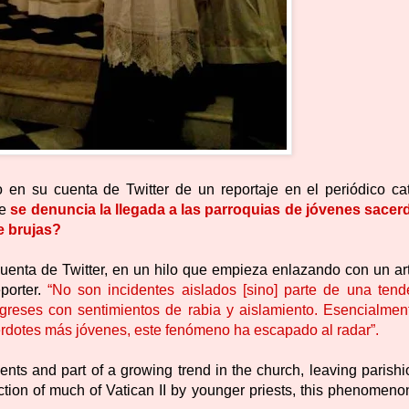
 en su cuenta de Twitter de un reportaje en el periódico cat
ue
se denuncia la llegada a las parroquias de jóvenes sacer
e brujas?
cuenta de Twitter, en un hilo que empieza enlazando con un art
eporter.
“No son incidentes aislados [sino] parte de una tend
eligreses con sentimientos de rabia y aislamiento. Esencialmen
erdotes más jóvenes, este fenómeno ha escapado al radar”.
ents and part of a growing trend in the church, leaving parish
ection of much of Vatican II by younger priests, this phenomen