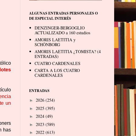
ALGUNAS ENTRADAS PERSONALES O
DE ESPECIAL INTERÉS
DENZINGER-BERGOGLIO
ACTUALIZADO a 160 estudios
AMORIS LAETITIA y
SCHÖNBORG
AMORIS LAETITIA ¿TOMISTA? (4
ENTRADAS)
ólico
CUATRO CARDENALES
dotes
CARTA A LOS CUATRO
CARDENALES
ículo
ENTRADAS
encia
2026
(254)
►
te un
2025
(395)
►
2024
(49)
►
ioners
2023
(589)
►
on has
2022
(613)
►