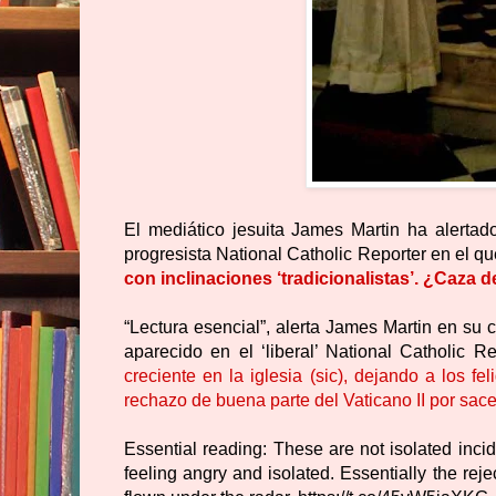
El mediático jesuita James Martin ha alertado
progresista National Catholic Reporter en el q
con inclinaciones ‘tradicionalistas’. ¿Caza d
“Lectura esencial”, alerta James Martin en su 
aparecido en el ‘liberal’ National Catholic R
creciente en la iglesia (sic), dejando a los f
rechazo de buena parte del Vaticano II por sac
Essential reading: These are not isolated incid
feeling angry and isolated. Essentially the rej