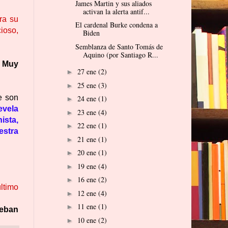
James Martin y sus aliados
activan la alerta antif...
ra su
El cardenal Burke condena a
ioso,
Biden
Semblanza de Santo Tomás de
Aquino (por Santiago R...
. Muy
27 ene
(2)
►
25 ene
(3)
►
e son
24 ene
(1)
►
evela
23 ene
(4)
►
ista,
22 ene
(1)
►
estra
21 ene
(1)
►
20 ene
(1)
►
19 ene
(4)
►
16 ene
(2)
►
ltimo
12 ene
(4)
►
11 ene
(1)
►
teban
10 ene
(2)
►