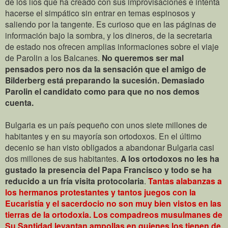
de los líos que ha creado con sus improvisaciones e intenta
hacerse el simpático sin entrar en temas espinosos y
saliendo por la tangente. Es curioso que en las páginas de
información bajo la sombra, y los dineros, de la secretaria
de estado nos ofrecen amplias informaciones sobre el viaje
de Parolin a los Balcanes.
No queremos ser mal
pensados pero nos da la sensación que el amigo de
Bilderberg está preparando la sucesión. Demasiado
Parolin el candidato como para que no nos demos
cuenta.
Bulgaria es un país pequeño con unos siete millones de
habitantes y en su mayoría son ortodoxos. En el último
decenio se han visto obligados a abandonar Bulgaria casi
dos millones de sus habitantes.
A los ortodoxos no les ha
gustado la presencia del Papa Francisco y todo se ha
reducido a un fría visita protocolaria
.
Tantas alabanzas a
los hermanos protestantes y tantos juegos con la
Eucaristía y el sacerdocio no son muy bien vistos en las
tierras de la ortodoxia. Los compadreos musulmanes de
Su Santidad levantan ampollas en quienes los tienen de