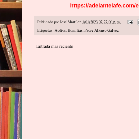
https://adelantelafe.com/e
Publicado por
José Martí
en
1/01/2023 07:27:00 p. m.
Etiquetas:
Audios
,
Homilías
,
Padre Alfonso Gálvez
Entrada más reciente