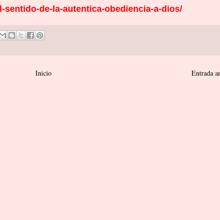
l-sentido-de-la-autentica-obediencia-a-dios/
Inicio
Entrada a