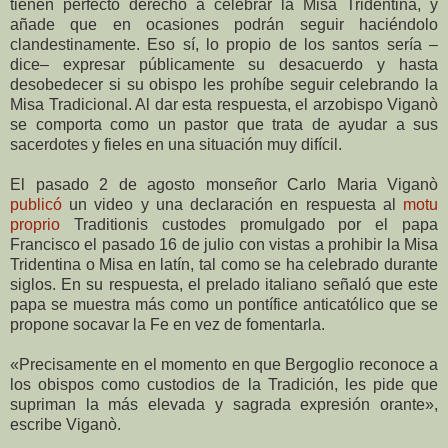
tienen perfecto derecho a celebrar la Misa Tridentina, y
añade que en ocasiones podrán seguir haciéndolo
clandestinamente. Eso sí, lo propio de los santos sería –
dice– expresar públicamente su desacuerdo y hasta
desobedecer si su obispo les prohíbe seguir celebrando la
Misa Tradicional. Al dar esta respuesta, el arzobispo Viganò
se comporta como un pastor que trata de ayudar a sus
sacerdotes y fieles en una situación muy difícil.
El pasado 2 de agosto monseñor Carlo Maria Viganò
publicó
un video y una declaración en respuesta al
motu
proprio
Traditionis custodes promulgado por el papa
Francisco el pasado 16 de julio con vistas a prohibir la Misa
Tridentina o Misa en latín, tal como se ha celebrado durante
siglos. En su respuesta, el prelado italiano señaló que este
papa se muestra más como un pontífice anticatólico que se
propone socavar la Fe en vez de fomentarla.
«Precisamente en el momento en que Bergoglio reconoce a
los obispos como custodios de la Tradición, les pide que
supriman la más elevada y sagrada expresión orante»,
escribe Viganò.