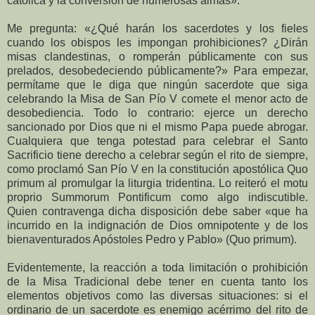
católica y la conversión de numerosas almas».
Me pregunta: «¿Qué harán los sacerdotes y los fieles
cuando los obispos les impongan prohibiciones? ¿Dirán
misas clandestinas, o romperán públicamente con sus
prelados, desobedeciendo públicamente?» Para empezar,
permítame que le diga que ningún sacerdote que siga
celebrando la Misa de San Pío V comete el menor acto de
desobediencia. Todo lo contrario: ejerce un derecho
sancionado por Dios que ni el mismo Papa puede abrogar.
Cualquiera que tenga potestad para celebrar el Santo
Sacrificio tiene derecho a celebrar según el rito de siempre,
como proclamó San Pío V en la constitución apostólica Quo
primum al promulgar la liturgia tridentina. Lo reiteró el motu
proprio Summorum Pontificum como algo indiscutible.
Quien contravenga dicha disposición debe saber «que ha
incurrido en la indignación de Dios omnipotente y de los
bienaventurados Apóstoles Pedro y Pablo» (Quo primum).
Evidentemente, la reacción a toda limitación o prohibición
de la Misa Tradicional debe tener en cuenta tanto los
elementos objetivos como las diversas situaciones: si el
ordinario de un sacerdote es enemigo acérrimo del rito de