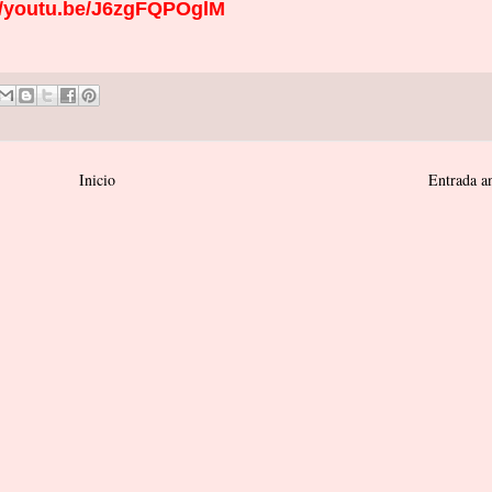
//youtu.be/J6zgFQPOglM
Inicio
Entrada a