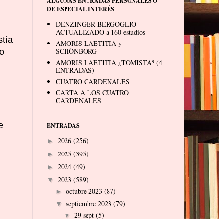
ALGUNAS ENTRADAS PERSONALES O
DE ESPECIAL INTERÉS
DENZINGER-BERGOGLIO
ACTUALIZADO a 160 estudios
stía
AMORIS LAETITIA y
SCHÖNBORG
co
AMORIS LAETITIA ¿TOMISTA? (4
ENTRADAS)
CUATRO CARDENALES
CARTA A LOS CUATRO
CARDENALES
e
ENTRADAS
2026
(256)
►
2025
(395)
►
2024
(49)
►
2023
(589)
▼
octubre 2023
(87)
►
septiembre 2023
(79)
▼
29 sept
(5)
▼