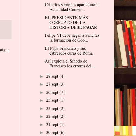
Criterios sobre las apariciones |
Actualidad Comen...
EL PRESIDENTE MÁS
CORRUPTO DE LA
HISTORIA DEBE PAGAR
Felipe VI debe negar a Sánchez
la formación de Gob...
El Papa Francisco y sus
ntigua
cabreados curas de Roma
Así explota el Sínodo de
Francisco los errores del...
28 sept
(4)
►
27 sept
(3)
►
26 sept
(7)
►
25 sept
(1)
►
23 sept
(2)
►
22 sept
(2)
►
21 sept
(1)
►
20 sept
(6)
►