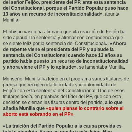
del señor Feijóo, presidente del PP, ante esta sentencia
del Constitucional, porque el Partido Popular puso hace
13 años un recurso de inconstitucionalidad»
, apunta
Munilla.
El obispo vasco ha afirmado que «la reacción de Feijóo ha
sido aplaudir la sentencia y afirmar con contundencia que
se siente feliz por la sentencia del Constitucional».
«Ahora
de repente viene el presidente del PP y aplaude la
sentencia del Constitucional cuando hace 13 años su
partido había puesto un recurso de inconstitucionalidad
y ahora viene el PP y lo aplaude»
, se lamentaba Munilla.
Monseñor Munilla ha leído en el programa varios titulares de
prensa que recogen «la felicidad» y «conformidad» de
Feijóo con esta sentencia del Constitucional. Uno de esos
titulares decía, en palabras del líder del PP, que con esta
decisión se cierran las fisuras dentro del partido,
a lo que
añadía Munilla que
«quien piense lo contrario sobre el
aborto está sobrando en el PP»
.
«La traición del Partido Popular a la causa provida es
total y absoluta. Ya no se puede ir más lejos. Han