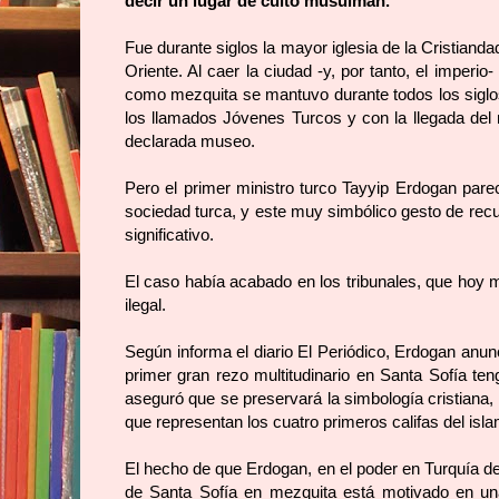
decir un lugar de culto musulmán.
Fue durante siglos la mayor iglesia de la Cristian
Oriente. Al caer la ciudad -y, por tanto, el imper
como mezquita se mantuvo durante todos los siglos
los llamados Jóvenes Turcos y con la llegada del
declarada museo.
Pero el primer ministro turco Tayyip Erdogan parec
sociedad turca, y este muy simbólico gesto de recu
significativo.
El caso había acabado en los tribunales, que hoy 
ilegal.
Según informa el diario
El Periódico
, Erdogan anunc
primer gran rezo multitudinario en Santa Sofía teng
aseguró que se preservará la simbología cristiana
que representan los cuatro primeros califas del isla
El hecho de que Erdogan, en el poder en Turquía d
de Santa Sofía en mezquita está motivado en una