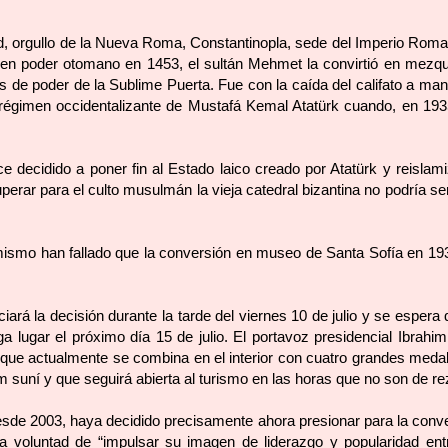
dad, orgullo de la Nueva Roma, Constantinopla, sede del Imperio Rom
io- en poder otomano en 1453, el sultán Mehmet la convirtió en mezqu
 de poder de la Sublime Puerta. Fue con la caída del califato a ma
 régimen occidentalizante de Mustafá Kemal Atatürk cuando, en 193
e decidido a poner fin al Estado laico creado por Atatürk y reislami
perar para el culto musulmán la vieja catedral bizantina no podría s
mismo han fallado que la conversión en museo de Santa Sofía en 19
iará la decisión durante la tarde del viernes 10 de julio y se espera 
a lugar el próximo día 15 de julio. El portavoz presidencial Ibrahim
, que actualmente se combina en el interior con cuatro grandes meda
m suní y que seguirá abierta al turismo en las horas que no son de re
esde 2003, haya decidido precisamente ahora presionar para la conv
 voluntad de “impulsar su imagen de liderazgo y popularidad ent