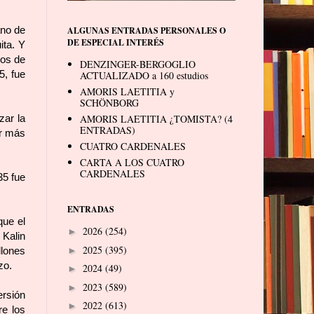
ano de
ALGUNAS ENTRADAS PERSONALES O
DE ESPECIAL INTERÉS
ita. Y
nos de
DENZINGER-BERGOGLIO
5, fue
ACTUALIZADO a 160 estudios
AMORIS LAETITIA y
SCHÖNBORG
zar la
AMORIS LAETITIA ¿TOMISTA? (4
ENTRADAS)
er más
CUATRO CARDENALES
CARTA A LOS CUATRO
CARDENALES
35 fue
ENTRADAS
que el
2026
(254)
►
 Kalin
2025
(395)
llones
►
zo.
2024
(49)
►
2023
(589)
►
ersión
2022
(613)
►
re los