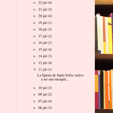
22 jul
(4)
►
21 jul
(3)
►
20 jul
(4)
►
19 jul
(1)
►
18 jul
(2)
►
17 jul
(2)
►
16 jul
(1)
►
15 jul
(4)
►
14 jul
(3)
►
13 jul
(4)
►
11 jul
(1)
▼
La Iglesia de Santa Sofía vuelve
a ser una mezquit...
10 jul
(3)
►
09 jul
(2)
►
07 jul
(4)
►
06 jul
(3)
►