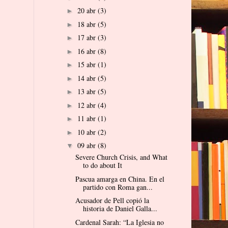
20 abr
(3)
►
18 abr
(5)
►
17 abr
(3)
►
16 abr
(8)
►
15 abr
(1)
►
14 abr
(5)
►
13 abr
(5)
►
12 abr
(4)
►
11 abr
(1)
►
10 abr
(2)
►
09 abr
(8)
▼
Severe Church Crisis, and What
to do about It
Pascua amarga en China. En el
partido con Roma gan...
Acusador de Pell copió la
historia de Daniel Galla...
Cardenal Sarah: “La Iglesia no