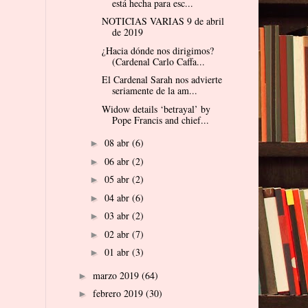
está hecha para esc...
NOTICIAS VARIAS 9 de abril
de 2019
¿Hacia dónde nos dirigimos?
(Cardenal Carlo Caffa...
El Cardenal Sarah nos advierte
seriamente de la am...
Widow details ‘betrayal’ by
Pope Francis and chief...
08 abr
(6)
►
06 abr
(2)
►
05 abr
(2)
►
04 abr
(6)
►
03 abr
(2)
►
02 abr
(7)
►
01 abr
(3)
►
marzo 2019
(64)
►
febrero 2019
(30)
►