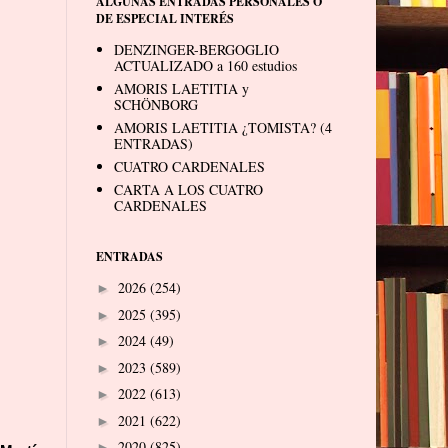
ALGUNAS ENTRADAS PERSONALES O
DE ESPECIAL INTERÉS
DENZINGER-BERGOGLIO
ACTUALIZADO a 160 estudios
AMORIS LAETITIA y
SCHÖNBORG
AMORIS LAETITIA ¿TOMISTA? (4
ENTRADAS)
CUATRO CARDENALES
CARTA A LOS CUATRO
CARDENALES
ENTRADAS
2026
(254)
►
2025
(395)
►
2024
(49)
►
2023
(589)
►
2022
(613)
►
2021
(622)
►
2020
(825)
►