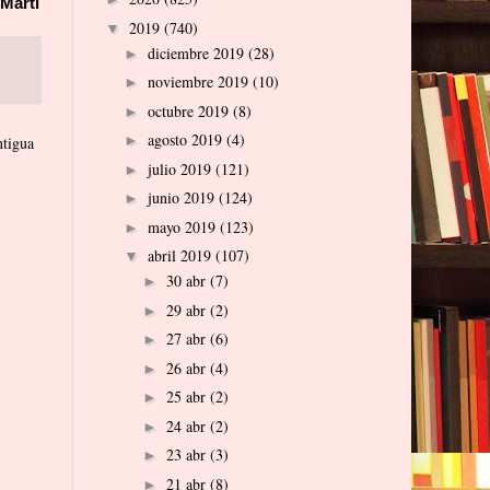
Martí
2019
(740)
▼
diciembre 2019
(28)
►
noviembre 2019
(10)
►
octubre 2019
(8)
►
agosto 2019
(4)
►
ntigua
julio 2019
(121)
►
junio 2019
(124)
►
mayo 2019
(123)
►
abril 2019
(107)
▼
30 abr
(7)
►
29 abr
(2)
►
27 abr
(6)
►
26 abr
(4)
►
25 abr
(2)
►
24 abr
(2)
►
23 abr
(3)
►
21 abr
(8)
►