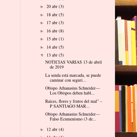
20 abr
(3)
►
18 abr
(5)
►
17 abr
(3)
►
16 abr
(8)
►
15 abr
(1)
►
14 abr
(5)
►
13 abr
(5)
▼
NOTICIAS VARIAS 13 de abril
de 2019
La senda está marcada, se puede
caminar con seguri...
Obispo Athanasius Schneider—
Los Obispos deben habl...
Raíces, flores y frutos del mal” –
P SANTIAGO MAR...
Obispo Athanasius Schneider—
Falso Ecumenismo (3 de...
12 abr
(4)
►