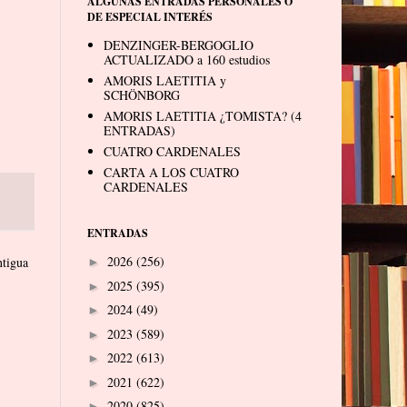
ALGUNAS ENTRADAS PERSONALES O
DE ESPECIAL INTERÉS
DENZINGER-BERGOGLIO
ACTUALIZADO a 160 estudios
AMORIS LAETITIA y
SCHÖNBORG
AMORIS LAETITIA ¿TOMISTA? (4
ENTRADAS)
CUATRO CARDENALES
CARTA A LOS CUATRO
CARDENALES
ENTRADAS
2026
(256)
ntigua
►
2025
(395)
►
2024
(49)
►
2023
(589)
►
2022
(613)
►
2021
(622)
►
2020
(825)
►