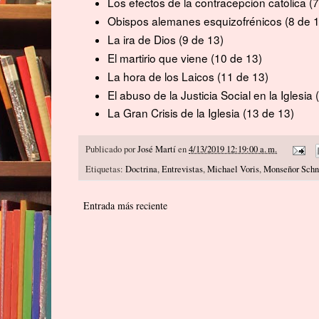
Los efectos de la contracepción católica
(7
Obispos alemanes esquizofrénicos
(8 de 1
La ira de Dios
(9 de 13)
El martirio que viene
(10 de 13)
La hora de los Laicos (11 de 13)
El abuso de la Justicia Social en la Iglesia
(
La Gran Crisis de la Iglesia
(13 de 13)
Publicado por
José Martí
en
4/13/2019 12:19:00 a. m.
Etiquetas:
Doctrina
,
Entrevistas
,
Michael Voris
,
Monseñor Schn
Entrada más reciente