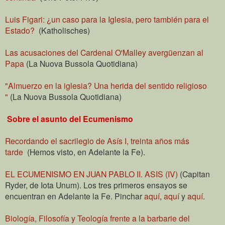
Luis Figari: ¿un caso para la Iglesia, pero también para el
Estado?
(Katholisches)
Las acusaciones del Cardenal O'Malley avergüenzan al
Papa
(La Nuova Bussola Quotidiana)
"Almuerzo en la iglesia? Una herida del sentido religioso
"
(La Nuova Bussola Quotidiana)
Sobre el asunto del Ecumenismo
Recordando el sacrilegio de Asís I, treinta años más
tarde
(Hemos visto, en Adelante la Fe).
EL ECUMENISMO EN JUAN PABLO II. ASIS (IV)
(Capitan
Ryder, de Iota Unum). Los tres primeros ensayos se
encuentran en Adelante la Fe. Pinchar
aquí
,
aquí
y
aquí
.
Biología, Filosofía y Teología frente a la barbarie del