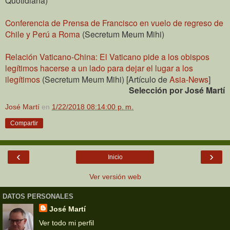
Conferencia de Prensa de Francisco en vuelo de regreso de
Chile y Perú a Roma
(Secretum Meum Mihi)
Relación Vaticano-China: El Vaticano pide a los obispos
legítimos hacerse a un lado para dejar el lugar a los
ilegítimos
(Secretum Meum Mihi) [Artículo de
Asia-News
]
Selección por José Martí
José Martí
en
1/22/2018 08:14:00 p. m.
Compartir
‹
›
Inicio
Ver versión web
DATOS PERSONALES
José Martí
Ver todo mi perfil