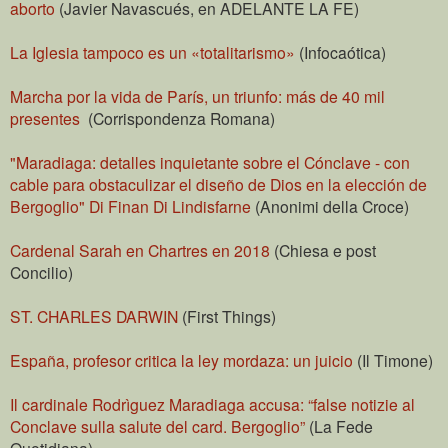
aborto
(Javier Navascués, en ADELANTE LA FE)
La Iglesia tampoco es un «totalitarismo»
(Infocaótica)
Marcha por la vida de París, un triunfo: más de 40 mil
presentes
(Corrispondenza Romana)
"Maradiaga: detalles inquietante sobre el Cónclave - con
cable para obstaculizar el diseño de Dios en la elección de
Bergoglio" Di Finan Di Lindisfarne
(Anonimi della Croce)
Cardenal Sarah en Chartres en 2018
(Chiesa e post
Concilio)
ST. CHARLES DARWIN
(First Things)
España, profesor critica la ley mordaza: un juicio
(Il Timone)
Il cardinale Rodrìguez Maradiaga accusa: “false notizie al
Conclave sulla salute del card. Bergoglio”
(La Fede
Quotidiana)