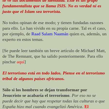
se ve sus documentos de identidad. Este es un grupo
fundamentalista que se llama ISIS. No es verdad ni es
justo que el Islam sea terrorista.
No todos opinan de ese modo; y tienen fundadas razones
para ello. Lo han vivido en su propia carne. Tal es el caso,
por ejemplo, de
Raad Salam Naamán
quien es, además, un
experto en estos temas.
[Se puede leer también un breve artículo de Michael Matt,
de The Remnant, que ha salido posteriormente. Para ello
pinchar
aquí
]
El terrorismo está en todo lados. Piense en el terrorismo
tribal de algunos países africanos.
Sólo si los hombres se dejan transformar por
Jesucristo se acabaría el terrorismo
.
Por eso no se
puede decir que hay que respetar todas las culturas o que
España hizo mal cuando evangelizó América
.
El