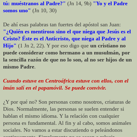
tú: muéstranos al Padre?"
(Jn 14, 9b)
"Yo y el Padre
somos uno"
(Jn 10, 30)
De ahí esas palabras tan fuertes del apóstol san Juan:
"¿Quién es mentiroso sino el que niega que Jesús es el
Cristo? Éste es el Anticristo, que niega al Padre y al
Hijo"
(1 Jn 2, 22). Y por eso digo que
un cristiano no
puede considerar como hermano a un musulmán, por
la sencilla razón de que no lo son, al no ser hijos de un
mismo Padre
.
Cuando estuve en Centroáfrica estuve con ellos, con el
imán salí en el papamóvil. Se puede convivir.
¿Y por qué no? Son personas como nosotros, criaturas de
Dios. Normalmente, las personas se suelen entender si
hablan el mismo idioma. Y la relación con cualquier
persona es fundamental. Al fin y al cabo, somos animales
sociales. No vamos a estar discutiendo o peleándonos
continuamente. Simplemente no se sacan a relucir