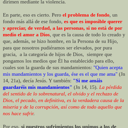
dirimen mediante la violencia.
En parte, eso es cierto. Pero
el problema de fondo
, un
fondo más allá de ese fondo,
es que es imposible querer
y apreciar, de verdad, a las personas, si no está de por
medio el amor a Dios
, que es la causa de todo lo creado y
que, además, se hizo hombre, en la Persona de su Hijo,
para que nosotros pudiéramos ser elevados, por pura
gracia, a la categoría de hijos de Dios,
siempre que
pongamos los medios que Él ha establecido para ello,
cuales son la guarda de sus mandamientos:
"Quien acepta
mis mandamientos y los guarda, ése es el que me ama"
(Jn
14, 21a), decía Jesús. Y también:
"Si me amáis
guardaréis mis mandamientos"
(Jn 14, 15).
La pérdida
del sentido de lo sobrenatural, el olvido y el rechazo de
Dios, el pecado, en definitiva, es la verdadera causa de la
miseria y de la corrupción, así como de todo aquello que
nos hace sufrir
.
Por eso,
si nuestros sufrimientos los unimos a los de