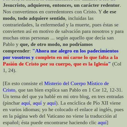
Jesucristo, adquieren, entonces, un carácter redentor
.
Nos convertimos en corredentores con Cristo. Y
de ese
modo, todo adquiere sentido
, incluidas las
contrariedades, la enfermedad y la muerte, pues éstas se
convierten así en motivo de salvación para nosotros y para
muchas otras personas ... según aquello que decía san
Pablo y
que, de otro modo, no podríamos
comprender
:
"Ahora me alegro en los padecimientos
por vosotros y
completo en mi carne lo que falta a la
Pasión de Cristo por su cuerpo, que es la Iglesia
"
(Col
1, 24).
[En esto consiste el
Misterio del Cuerpo Místico de
Cristo
,
que tan bien explica san Pablo en 1 Cor 12, 12-31.
Un tema del que ya hablé en mi otro blog, en tres entradas
(pinchar
aquí
,
aquí
y
aquí
).
La encíclica de Pío XII viene
en varios idiomas; yo he colocado el enlace al inglés, pues
en la página web del Vaticano no viene la traducción al
español; ésta puede encontrarse haciendo clic
aquí
]