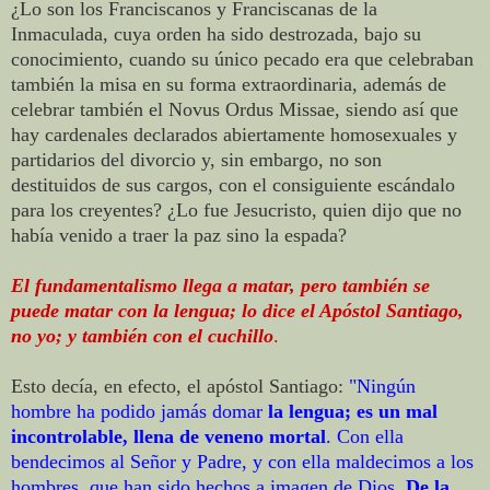
¿Lo son los Franciscanos y Franciscanas de la
Inmaculada, cuya orden ha sido destrozada, bajo su
conocimiento, cuando su único pecado era que celebraban
también la misa en su forma extraordinaria, además de
celebrar también el Novus Ordus Missae, siendo así que
hay cardenales declarados abiertamente homosexuales y
partidarios del divorcio y, sin embargo,
no son
destituidos
de sus cargos, con el consiguiente escándalo
para los creyentes? ¿Lo fue Jesucristo, quien dijo que no
había venido a traer la paz sino la espada?
El fundamentalismo llega a matar, pero también se
puede matar con la lengua; lo dice el Apóstol Santiago,
no yo; y también con el cuchillo
.
Esto decía, en efecto, el apóstol Santiago:
"Ningún
hombre ha podido jamás domar
la lengua; es un mal
incontrolable, llena de veneno mortal
. Con ella
bendecimos al Señor y Padre, y con ella maldecimos a los
hombres, que han sido hechos a imagen de Dios.
De la