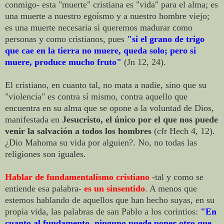
conmigo- esta "muerte" cristiana es "vida" para el alma; es
una muerte a nuestro egoísmo y a nuestro hombre viejo;
es una muerte necesaria si queremos madurar como
personas y como cristianos, pues
"si el grano de trigo
que cae en la tierra no muere, queda solo; pero si
muere, produce mucho fruto"
(Jn 12, 24).
El cristiano, en cuanto tal, no mata a nadie, sino que su
"violencia" es contra sí mismo, contra aquello que
encuentra en su alma que se opone a la voluntad de Dios,
manifestada en
Jesucristo, el único por el que nos puede
venir la salvación a todos los hombres
(cfr Hech 4, 12).
¿Dio Mahoma su vida por alguien?. No, no todas las
religiones son iguales.
Hablar de fundamentalismo cristiano
-tal y como se
entiende esa palabra-
es un sinsentido
. A menos que
estemos hablando de aquellos que han hecho suyas, en su
propia vida, las palabras de san Pablo a los corintios:
"En
cuanto al fundamento, ninguno puede poner otro que