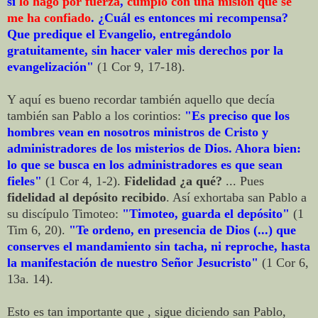
si
lo hago por fuerza
,
cumplo con una misión que se
me ha confiado
. ¿Cuál es entonces mi recompensa?
Que predique el Evangelio, entregándolo
gratuitamente, sin hacer valer mis derechos por la
evangelización"
(1 Cor 9, 17-18).
Y aquí es bueno recordar también aquello que decía
también san Pablo a los corintios:
"Es preciso que los
hombres vean en nosotros ministros de Cristo y
administradores de los misterios de Dios. Ahora bien:
lo que se busca en los administradores es que sean
fieles"
(1 Cor 4, 1-2).
Fidelidad ¿a qué?
... Pues
fidelidad al depósito recibido
. Así exhortaba san Pablo a
su discípulo Timoteo:
"Timoteo, guarda el depósito"
(1
Tim 6, 20).
"Te ordeno, en presencia de Dios (...) que
conserves el mandamiento sin tacha, ni reproche, hasta
la manifestación de nuestro Señor Jesucristo"
(1 Cor 6,
13a. 14).
Esto es tan importante que , sigue diciendo san Pablo,