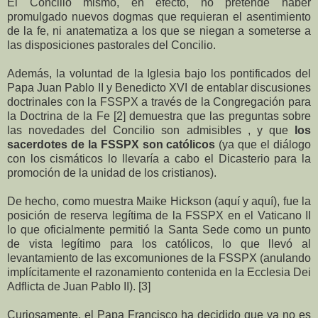
El Concilio mismo, en efecto, no pretende haber
promulgado nuevos dogmas que requieran el asentimiento
de la fe, ni anatematiza a los que se niegan a someterse a
las disposiciones pastorales del Concilio.
Además, la voluntad de la Iglesia bajo los pontificados del
Papa Juan Pablo II y Benedicto XVI de entablar discusiones
doctrinales con la FSSPX a través de la Congregación para
la Doctrina de la Fe [2] demuestra que las preguntas sobre
las novedades del Concilio son admisibles , y que
los
sacerdotes de la FSSPX son católicos
(ya que el diálogo
con los cismáticos lo llevaría a cabo el Dicasterio para la
promoción de la unidad de los cristianos).
De hecho, como muestra Maike Hickson (aquí y aquí), fue la
posición de reserva legítima de la FSSPX en el Vaticano II
lo que oficialmente permitió la Santa Sede como un punto
de vista legítimo para los católicos, lo que llevó al
levantamiento de las excomuniones de la FSSPX (anulando
implícitamente el razonamiento contenida en la Ecclesia Dei
Adflicta de Juan Pablo II). [3]
Curiosamente, el Papa Francisco ha decidido que ya no es