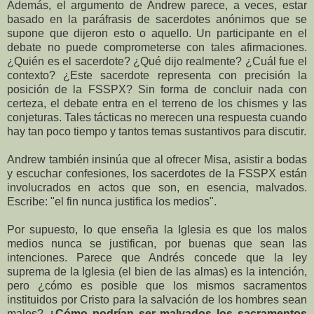
Además, el argumento de Andrew parece, a veces, estar
basado en la paráfrasis de sacerdotes anónimos que se
supone que dijeron esto o aquello. Un participante en el
debate no puede comprometerse con tales afirmaciones.
¿Quién es el sacerdote? ¿Qué dijo realmente? ¿Cuál fue el
contexto? ¿Este sacerdote representa con precisión la
posición de la FSSPX? Sin forma de concluir nada con
certeza, el debate entra en el terreno de los chismes y las
conjeturas. Tales tácticas no merecen una respuesta cuando
hay tan poco tiempo y tantos temas sustantivos para discutir.
Andrew también insinúa que al ofrecer Misa, asistir a bodas
y escuchar confesiones, los sacerdotes de la FSSPX están
involucrados en actos que son, en esencia, malvados.
Escribe: "el fin nunca justifica los medios".
Por supuesto, lo que enseña la Iglesia es que los malos
medios nunca se justifican, por buenas que sean las
intenciones. Parece que Andrés concede que la ley
suprema de la Iglesia (el bien de las almas) es la intención,
pero ¿cómo es posible que los mismos sacramentos
instituidos por Cristo para la salvación de los hombres sean
malos?
¿Cómo podrían ser malvados los sacramentos