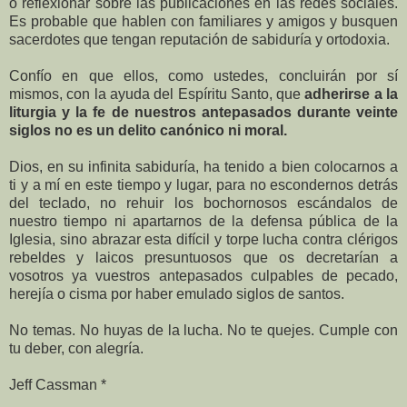
o reflexionar sobre las publicaciones en las redes sociales.
Es probable que hablen con familiares y amigos y busquen
sacerdotes que tengan reputación de sabiduría y ortodoxia.
Confío en que ellos, como ustedes, concluirán por sí
mismos, con la ayuda del Espíritu Santo, que
adherirse a la
liturgia y la fe de nuestros antepasados ​​durante veinte
siglos no es un delito canónico ni moral.
Dios, en su infinita sabiduría, ha tenido a bien colocarnos a
ti y a mí en este tiempo y lugar, para no escondernos detrás
del teclado, no rehuir los bochornosos escándalos de
nuestro tiempo ni apartarnos de la defensa pública de la
Iglesia, sino abrazar esta difícil y torpe lucha contra clérigos
rebeldes y laicos presuntuosos que os decretarían a
vosotros ya vuestros antepasados ​​culpables de pecado,
herejía o cisma por haber emulado siglos de santos.
No temas. No huyas de la lucha. No te quejes. Cumple con
tu deber, con alegría.
Jeff Cassman *
________________________________